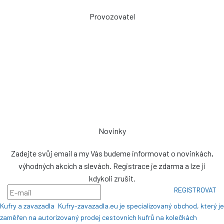
Provozovatel
Zdeněk Sviták
Pozlovice ev. č. 93
76326
prodej@plachty.as
NENÍ VÝDEJNÍM MÍSTEM
Novinky
Zadejte svůj email a my Vás budeme informovat o novinkách,
výhodných akcích a slevách. Registrace je zdarma a lze ji
kdykoli zrušit.
REGISTROVAT
Kufry a zavazadla
Kufry-zavazadla.eu je specializovaný obchod, který je
zaměřen na autorizovaný prodej cestovních kufrů na kolečkách