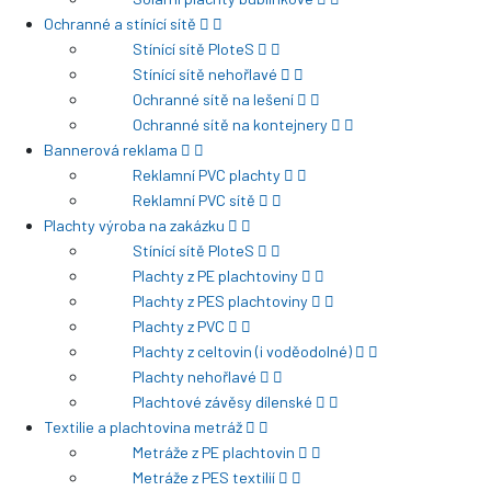
Ochranné a stínící sítě
Stínící sítě PloteS
Stínící sítě nehořlavé
Ochranné sítě na lešení
Ochranné sítě na kontejnery
Bannerová reklama
Reklamní PVC plachty
Reklamní PVC sítě
Plachty výroba na zakázku
Stínící sítě PloteS
Plachty z PE plachtoviny
Plachty z PES plachtoviny
Plachty z PVC
Plachty z celtovin (i voděodolné)
Plachty nehořlavé
Plachtové závěsy dílenské
Textilie a plachtovina metráž
Metráže z PE plachtovin
Metráže z PES textilií