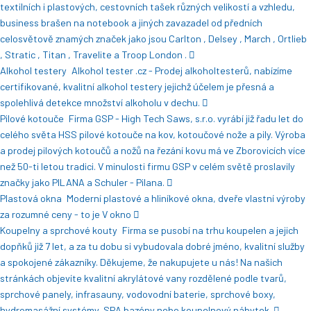
textilních i plastových, cestovních tašek různých velikostí a vzhledu,
business brašen na notebook a jiných zavazadel od předních
celosvětově znamých značek jako jsou Carlton , Delsey , March , Ortlieb
, Stratic , Titan , Travelite a Troop London .
Alkohol testery
Alkohol tester .cz - Prodej alkoholtesterů, nabízíme
certifikované, kvalitní alkohol testery jejichž účelem je přesná a
spolehlivá detekce množství alkoholu v dechu.
Pilové kotouče
Firma GSP - High Tech Saws, s.r.o. vyrábí již řadu let do
celého světa HSS pilové kotouče na kov, kotoučové nože a pily. Výroba
a prodej pilových kotoučů a nožů na řezání kovu má ve Zborovicích více
než 50-ti letou tradici. V minulosti firmu GSP v celém světě proslavily
značky jako PILANA a Schuler - Pilana.
Plastová okna
Moderní plastové a hliníkové okna, dveře vlastní výroby
za rozumné ceny - to je V okno
Koupelny a sprchové kouty
Firma se pusobí na trhu koupelen a jejich
dopňků již 7 let, a za tu dobu si vybudovala dobré jméno, kvalitní služby
a spokojené zákazníky. Děkujeme, že nakupujete u nás! Na našich
stránkách objevíte kvalitní akrylátové vany rozdělené podle tvarů,
sprchové panely, infrasauny, vodovodní baterie, sprchové boxy,
hydromasážní systémy, SPA bazény nebo koupelnový nábytek.