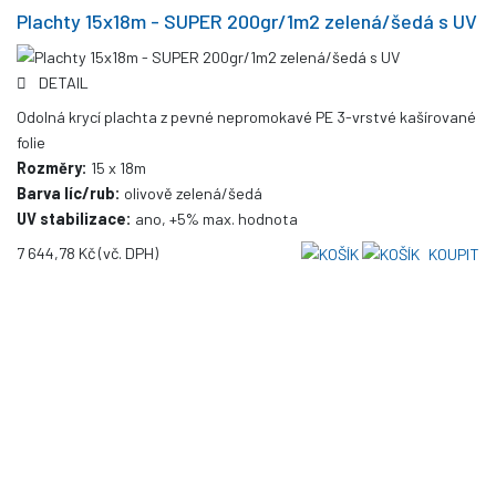
Plachty 15x18m - SUPER 200gr/1m2 zelená/šedá s UV
DETAIL
Odolná krycí plachta z pevné nepromokavé PE 3-vrstvé kašírované
folie
Rozměry:
15 x 18m
Barva líc/rub:
olivově zelená/šedá
UV stabilizace:
ano, +5% max. hodnota
7 644,78 Kč
(vč. DPH)
KOUPIT