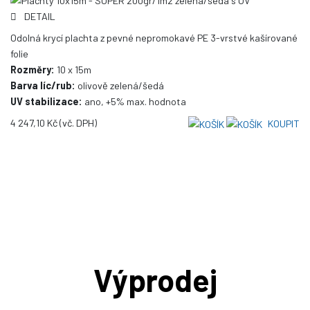
DETAIL
Odolná krycí plachta z pevné nepromokavé PE 3-vrstvé kašírované
folie
Rozměry:
10 x 15m
Barva líc/rub:
olivově zelená/šedá
UV stabilizace:
ano, +5% max. hodnota
4 247,10 Kč
(vč. DPH)
KOUPIT
Výprodej