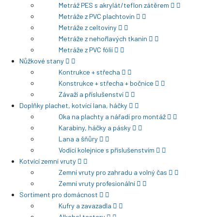
Metráž PES s akrylát/teflon zátěrem
Metráže z PVC plachtovin
Metráže z celtoviny
Metráže z nehořlavých tkanin
Metráže z PVC fólií
Nůžkové stany
Kontrukce + střecha
Konstrukce + střecha + bočnice
Závaží a příslušenství
Doplňky plachet, kotvící lana, háčky
Oka na plachty a nářadí pro montáž
Karabiny, háčky a pásky
Lana a šňůry
Vodící kolejnice s příslušenstvím
Kotvící zemní vruty
Zemní vruty pro zahradu a volný čas
Zemní vruty profesionální
Sortiment pro domácnost
Kufry a zavazadla
Alkohol testery