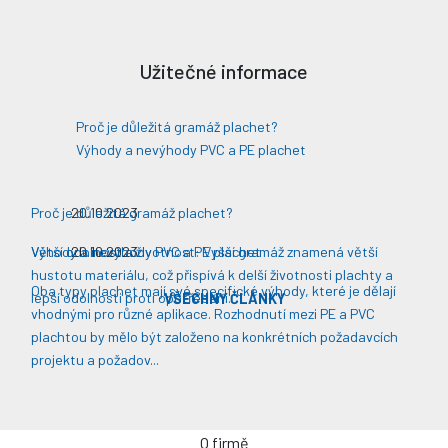
Užitečné informace
Proč je důležitá gramáž plachet?
Výhody a nevýhody PVC a PE plachet
Proč je důležitá gramáž plachet?
20.10.2023
Větší odolnost a životnost: Vyšší gramáž znamená větší
Výhody a nevýhody PVC a PE plachet
20.10.2023
hustotu materiálu, což přispívá k delší životnosti plachty a
Oba typy plachet mají své specifické výhody, které je dělají
lepší odolnosti proti opotřebení​​.
VŠECHNY ČLÁNKY
vhodnými pro různé aplikace. Rozhodnutí mezi PE a PVC
plachtou by mělo být založeno na konkrétních požadavcích
projektu a požadov...
O firmě