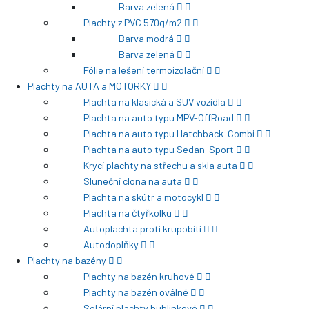
Barva zelená
Plachty z PVC 570g/m2
Barva modrá
Barva zelená
Fólie na lešení termoizolační
Plachty na AUTA a MOTORKY
Plachta na klasická a SUV vozidla
Plachta na auto typu MPV-OffRoad
Plachta na auto typu Hatchback-Combi
Plachta na auto typu Sedan-Sport
Krycí plachty na střechu a skla auta
Sluneční clona na auta
Plachta na skútr a motocykl
Plachta na čtyřkolku
Autoplachta proti krupobití
Autodoplňky
Plachty na bazény
Plachty na bazén kruhové
Plachty na bazén oválné
Solární plachty bublinkové