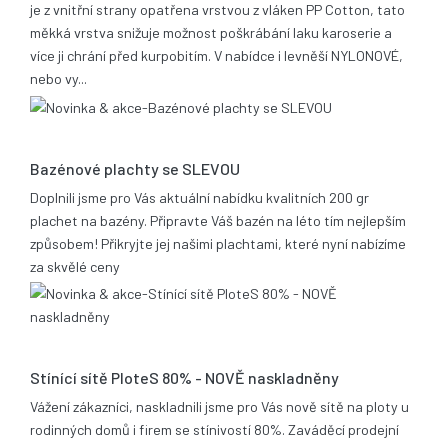
je z vnitřní strany opatřena vrstvou z vláken PP Cotton, tato
měkká vrstva snižuje možnost poškrábání laku karoserie a
více ji chrání před kurpobitím. V nabídce i levněší NYLONOVÉ,
nebo vy...
21.05.2014
Bazénové plachty se SLEVOU
Doplnili jsme pro Vás aktuální nabídku kvalitních 200 gr
plachet na bazény. Připravte Váš bazén na léto tím nejlepším
způsobem! Přikryjte jej našimi plachtami, které nyní nabízíme
za skvělé ceny
17.12.2013
Stínící sítě PloteS 80% - NOVĚ naskladněny
Vážení zákazníci, naskladnili jsme pro Vás nově sítě na ploty u
rodinných domů i firem se stínivostí 80%. Zaváděcí prodejní