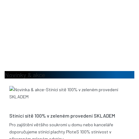
Novinky & akce
13.08.2020
Stínící sítě 100% v zeleném provedení SKLADEM
Pro zajištění většího soukromí u domu nebo kanceláře
doporučujeme stínící plachty PloteS 100% stínivost v
přirozeném zeleném odstínu.