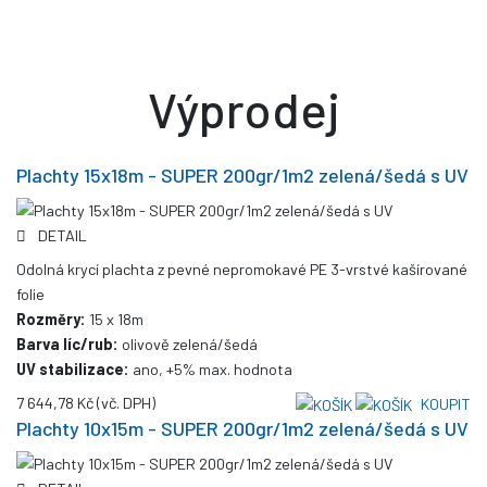
Výprodej
Plachty 15x18m - SUPER 200gr/1m2 zelená/šedá s UV
DETAIL
Odolná krycí plachta z pevné nepromokavé PE 3-vrstvé kašírované
folie
Rozměry:
15 x 18m
Barva líc/rub:
olivově zelená/šedá
UV stabilizace:
ano, +5% max. hodnota
7 644,78 Kč
(vč. DPH)
KOUPIT
Plachty 10x15m - SUPER 200gr/1m2 zelená/šedá s UV