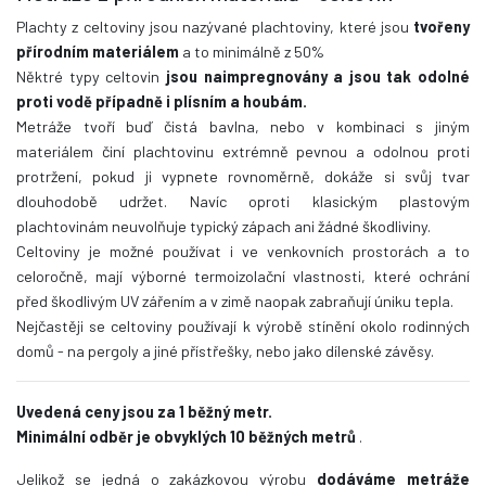
Plachty z celtoviny jsou nazývané plachtoviny, které jsou
tvořeny
přírodním materiálem
a to minimálně z 50%
Něktré typy celtovin
jsou naimpregnovány a jsou tak odolné
proti vodě případně i plísním a houbám.
Metráže tvoří buď čistá bavlna, nebo v kombinaci s jiným
materiálem činí plachtovinu extrémně pevnou a odolnou proti
protržení, pokud ji vypnete rovnoměrně, dokáže si svůj tvar
dlouhodobě udržet. Navíc oproti klasickým plastovým
plachtovinám neuvolňuje typický zápach ani žádné škodliviny.
Celtoviny je možné používat i ve venkovních prostorách a to
celoročně, mají výborné termoizolační vlastnosti, které ochrání
před škodlivým UV zářením a v zimě naopak zabraňují úniku tepla.
Nejčastěji se celtoviny používají k výrobě stínění okolo rodinných
domů - na pergoly a jiné přístřešky, nebo jako dílenské závěsy.
Uvedená ceny jsou za 1 běžný metr.
Minimální odběr je obvyklých 10 běžných metrů
.
Jelikož se jedná o zakázkovou výrobu
dodáváme metráže