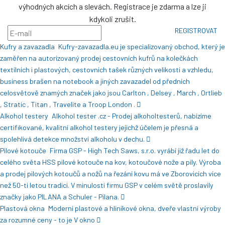
výhodných akcích a slevách. Registrace je zdarma a lze ji
kdykoli zrušit.
REGISTROVAT
Kufry a zavazadla
Kufry-zavazadla.eu je specializovaný obchod, který je
zaměřen na autorizovaný prodej cestovních kufrů na kolečkách
textilních i plastových, cestovních tašek různých velikostí a vzhledu,
business brašen na notebook a jiných zavazadel od předních
celosvětově znamých značek jako jsou Carlton , Delsey , March , Ortlieb
, Stratic , Titan , Travelite a Troop London .
Alkohol testery
Alkohol tester .cz - Prodej alkoholtesterů, nabízíme
certifikované, kvalitní alkohol testery jejichž účelem je přesná a
spolehlivá detekce množství alkoholu v dechu.
Pilové kotouče
Firma GSP - High Tech Saws, s.r.o. vyrábí již řadu let do
celého světa HSS pilové kotouče na kov, kotoučové nože a pily. Výroba
a prodej pilových kotoučů a nožů na řezání kovu má ve Zborovicích více
než 50-ti letou tradici. V minulosti firmu GSP v celém světě proslavily
značky jako PILANA a Schuler - Pilana.
Plastová okna
Moderní plastové a hliníkové okna, dveře vlastní výroby
za rozumné ceny - to je V okno