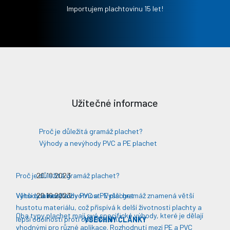
Importujem plachtovinu 15 let!
Užitečné informace
Proč je důležitá gramáž plachet?
Výhody a nevýhody PVC a PE plachet
Proč je důležitá gramáž plachet?
20.10.2023
Větší odolnost a životnost: Vyšší gramáž znamená větší
Výhody a nevýhody PVC a PE plachet
20.10.2023
hustotu materiálu, což přispívá k delší životnosti plachty a
Oba typy plachet mají své specifické výhody, které je dělají
lepší odolnosti proti opotřebení​​.
VŠECHNY ČLÁNKY
vhodnými pro různé aplikace. Rozhodnutí mezi PE a PVC