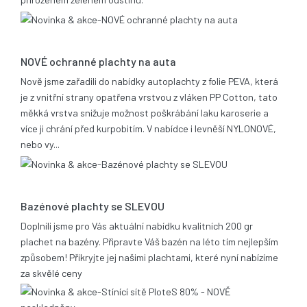
25.06.2019
NOVÉ ochranné plachty na auta
Nově jsme zařadili do nabídky autoplachty z folie PEVA, která
je z vnitřní strany opatřena vrstvou z vláken PP Cotton, tato
měkká vrstva snižuje možnost poškrábání laku karoserie a
více ji chrání před kurpobitím. V nabídce i levněší NYLONOVÉ,
nebo vy...
21.05.2014
Bazénové plachty se SLEVOU
Doplnili jsme pro Vás aktuální nabídku kvalitních 200 gr
plachet na bazény. Připravte Váš bazén na léto tím nejlepším
způsobem! Přikryjte jej našimi plachtami, které nyní nabízíme
za skvělé ceny