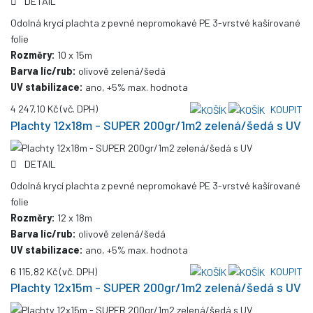
DETAIL
Odolná krycí plachta z pevné nepromokavé PE 3-vrstvé kašírované
folie
Rozměry:
10 x 15m
Barva líc/rub:
olivově zelená/šedá
UV stabilizace:
ano, +5% max. hodnota
4 247,10 Kč
(vč. DPH)
KOUPIT
Plachty 12x18m - SUPER 200gr/1m2 zelená/šedá s UV
DETAIL
Odolná krycí plachta z pevné nepromokavé PE 3-vrstvé kašírované
folie
Rozměry:
12 x 18m
Barva líc/rub:
olivově zelená/šedá
UV stabilizace:
ano, +5% max. hodnota
6 115,82 Kč
(vč. DPH)
KOUPIT
Plachty 12x15m - SUPER 200gr/1m2 zelená/šedá s UV