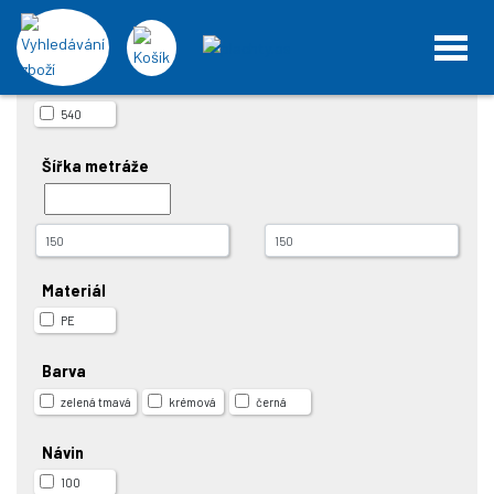
DOMŮ
Textilie a plachtovina metráž
Metráže z celtoviny
Gramáž
540
Šířka metráže
Materiál
PE
Barva
zelená tmavá
krémová
černá
Návin
100