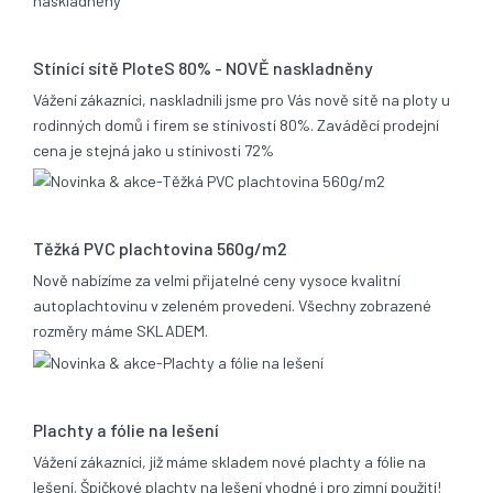
17.12.2013
Stínící sítě PloteS 80% - NOVĚ naskladněny
Vážení zákazníci, naskladnili jsme pro Vás nově sítě na ploty u
rodinných domů i firem se stínivostí 80%. Zaváděcí prodejní
cena je stejná jako u stínivosti 72%
05.11.2013
Těžká PVC plachtovina 560g/m2
Nově nabízíme za velmi přijatelné ceny vysoce kvalitní
autoplachtovinu v zeleném provedení. Všechny zobrazené
rozměry máme SKLADEM.
06.02.2012
Plachty a fólie na lešení
Vážení zákazníci, již máme skladem nové plachty a fólie na
lešení. Špičkové plachty na lešení vhodné i pro zimní použití!