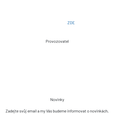
Otevřeno: Po -> Pá - 7:00 - 15:30
Osobní odběr: ZLÍN
Email: prodej@plachty.as
Poptávkový formulář:
ZDE
Provozovatel
Zdeněk Sviták
Pozlovice ev. č. 93
76326
prodej@plachty.as
NENÍ VÝDEJNÍM MÍSTEM
Novinky
Zadejte svůj email a my Vás budeme informovat o novinkách,