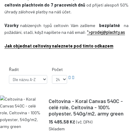
celtovin plachtovin do 7 pracovních dnů
od přijetí alespoň 50%
úhrady zálohové platby na náš účet.
Vzorky
nabízených typů celtovin Vám zašleme
bezplatně
na
požádání, stačí, když napíšete na náš email:
">
prodej@plachty.as
Jak objednat celtoviny naleznete pod tímto odkazem
Řadit
Počet
Celtovina - Koral Canvas 540C -
celé role, Celtovina - 100%
polyester, 540g/m2, army green
15 485,58 Kč
(vč. DPH)
Skladem