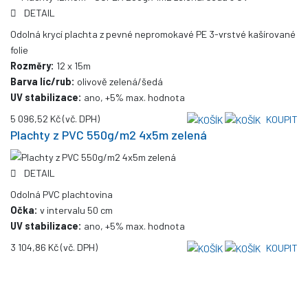
DETAIL
Odolná krycí plachta z pevné nepromokavé PE 3-vrstvé kašírované
folie
Rozměry:
12 x 15m
Barva líc/rub:
olivově zelená/šedá
UV stabilizace:
ano, +5% max. hodnota
5 096,52 Kč
(vč. DPH)
KOUPIT
Plachty z PVC 550g/m2 4x5m zelená
DETAIL
Odolná PVC plachtovina
Očka:
v intervalu 50 cm
UV stabilizace:
ano, +5% max. hodnota
3 104,86 Kč
(vč. DPH)
KOUPIT