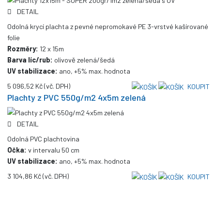
DETAIL
Odolná krycí plachta z pevné nepromokavé PE 3-vrstvé kašírované
folie
Rozměry:
12 x 15m
Barva líc/rub:
olivově zelená/šedá
UV stabilizace:
ano, +5% max. hodnota
5 096,52 Kč
(vč. DPH)
KOUPIT
Plachty z PVC 550g/m2 4x5m zelená
DETAIL
Odolná PVC plachtovina
Očka:
v intervalu 50 cm
UV stabilizace:
ano, +5% max. hodnota
3 104,86 Kč
(vč. DPH)
KOUPIT