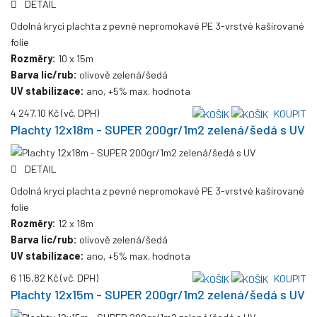
DETAIL
Odolná krycí plachta z pevné nepromokavé PE 3-vrstvé kašírované
folie
Rozměry:
10 x 15m
Barva líc/rub:
olivově zelená/šedá
UV stabilizace:
ano, +5% max. hodnota
4 247,10 Kč
(vč. DPH)
KOUPIT
Plachty 12x18m - SUPER 200gr/1m2 zelená/šedá s UV
DETAIL
Odolná krycí plachta z pevné nepromokavé PE 3-vrstvé kašírované
folie
Rozměry:
12 x 18m
Barva líc/rub:
olivově zelená/šedá
UV stabilizace:
ano, +5% max. hodnota
6 115,82 Kč
(vč. DPH)
KOUPIT
Plachty 12x15m - SUPER 200gr/1m2 zelená/šedá s UV