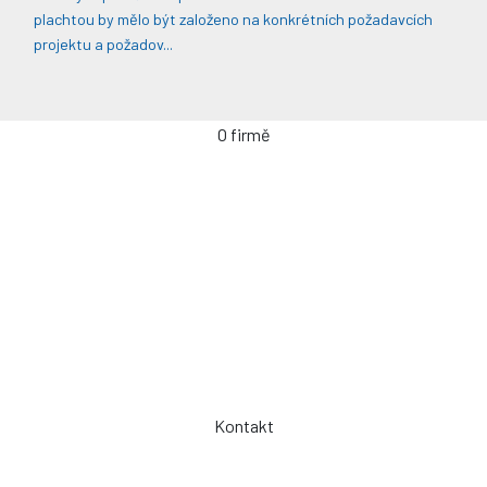
plachtou by mělo být založeno na konkrétních požadavcích
projektu a požadov...
O firmě
Úvodní stránka
Kontakty / Poptávka výroby
Často kladené dotazy
Jak objednávat?
Obchodní podmínky
Záruka a servis
Spolupráce
Kontakt
Telefon: +420 775 101 719