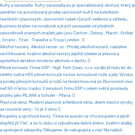
Kufry a zavazadla
Kufry-zavazadla.eu je specializovaný obchod, který je
zaměřen na autorizovaný prodej cestovních kufrů na kolečkách
textilních i plastových, cestovních tašek různých velikostí a vzhledu,
business brašen na notebook a jiných zavazadel od předních
celosvětově znamých značek jako jsou Carlton , Delsey , March , Ortlieb
, Stratic , Titan , Travelite a Troop London .
Alkohol testery
Alkohol tester .cz - Prodej alkoholtesterů, nabízíme
certifikované, kvalitní alkohol testery jejichž účelem je přesná a
spolehlivá detekce množství alkoholu v dechu.
Pilové kotouče
Firma GSP - High Tech Saws, s.r.o. vyrábí již řadu let do
celého světa HSS pilové kotouče na kov, kotoučové nože a pily. Výroba
a prodej pilových kotoučů a nožů na řezání kovu má ve Zborovicích více
než 50-ti letou tradici. V minulosti firmu GSP v celém světě proslavily
značky jako PILANA a Schuler - Pilana.
Plastová okna
Moderní plastové a hliníkové okna, dveře vlastní výroby
za rozumné ceny - to je V okno
Koupelny a sprchové kouty
Firma se pusobí na trhu koupelen a jejich
dopňků již 7 let, a za tu dobu si vybudovala dobré jméno, kvalitní služby
a spokojené zákazníky. Děkujeme, že nakupujete u nás! Na našich