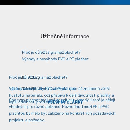
Užitečné informace
Proč je důležitá gramáž plachet?
Výhody a nevýhody PVC a PE plachet
Proč je důležitá gramáž plachet?
20.10.2023
Větší odolnost a životnost: Vyšší gramáž znamená větší
Výhody a nevýhody PVC a PE plachet
20.10.2023
hustotu materiálu, což přispívá k delší životnosti plachty a
Oba typy plachet mají své specifické výhody, které je dělají
lepší odolnosti proti opotřebení​​.
VŠECHNY ČLÁNKY
vhodnými pro různé aplikace. Rozhodnutí mezi PE a PVC
plachtou by mělo být založeno na konkrétních požadavcích
projektu a požadov...