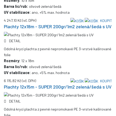
Rozměry:
10 x 15m
Barva líc/rub:
olivově zelená/šedá
UV stabilizace:
ano, +5% max. hodnota
4 247,10 Kč
(vč. DPH)
KOUPIT
Plachty 12x18m - SUPER 200gr/1m2 zelená/šedá s UV
DETAIL
Odolná krycí plachta z pevné nepromokavé PE 3-vrstvé kašírované
folie
Rozměry:
12 x 18m
Barva líc/rub:
olivově zelená/šedá
UV stabilizace:
ano, +5% max. hodnota
6 115,82 Kč
(vč. DPH)
KOUPIT
Plachty 12x15m - SUPER 200gr/1m2 zelená/šedá s UV
DETAIL
Odolná krycí plachta z pevné nepromokavé PE 3-vrstvé kašírované
folie