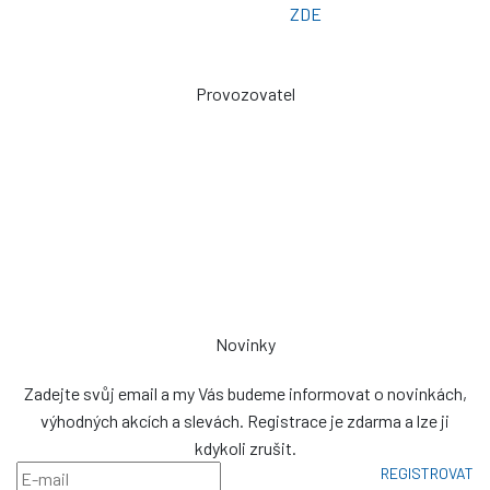
Poptávkový formulář:
ZDE
Provozovatel
Zdeněk Sviták
Pozlovice ev. č. 93
76326
prodej@plachty.as
NENÍ VÝDEJNÍM MÍSTEM
Novinky
Zadejte svůj email a my Vás budeme informovat o novinkách,
výhodných akcích a slevách. Registrace je zdarma a lze ji
kdykoli zrušit.
REGISTROVAT