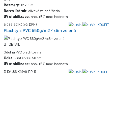
Rozměry:
12 x 15m
Barva líc/rub:
olivově zelená/šedá
UV stabilizace:
ano, +5% max. hodnota
5 096,52 Kč
(vč. DPH)
KOUPIT
Plachty z PVC 550g/m2 4x5m zelená
DETAIL
Odolná PVC plachtovina
Očka:
v intervalu 50 cm
UV stabilizace:
ano, +5% max. hodnota
3 104,86 Kč
(vč. DPH)
KOUPIT