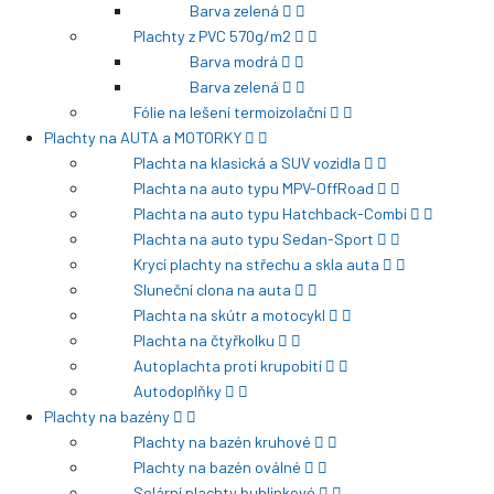
Barva zelená
Plachty z PVC 570g/m2
Barva modrá
Barva zelená
Fólie na lešení termoizolační
Plachty na AUTA a MOTORKY
Plachta na klasická a SUV vozidla
Plachta na auto typu MPV-OffRoad
Plachta na auto typu Hatchback-Combi
Plachta na auto typu Sedan-Sport
Krycí plachty na střechu a skla auta
Sluneční clona na auta
Plachta na skútr a motocykl
Plachta na čtyřkolku
Autoplachta proti krupobití
Autodoplňky
Plachty na bazény
Plachty na bazén kruhové
Plachty na bazén oválné
Solární plachty bublinkové