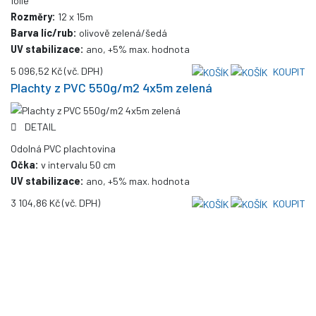
folie
Rozměry:
12 x 15m
Barva líc/rub:
olivově zelená/šedá
UV stabilizace:
ano, +5% max. hodnota
5 096,52 Kč
(vč. DPH)
KOUPIT
Plachty z PVC 550g/m2 4x5m zelená
DETAIL
Odolná PVC plachtovina
Očka:
v intervalu 50 cm
UV stabilizace:
ano, +5% max. hodnota
3 104,86 Kč
(vč. DPH)
KOUPIT