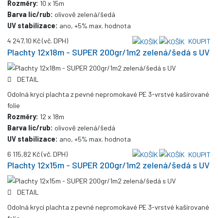
Rozměry:
10 x 15m
Barva líc/rub:
olivově zelená/šedá
UV stabilizace:
ano, +5% max. hodnota
4 247,10 Kč
(vč. DPH)
KOUPIT
Plachty 12x18m - SUPER 200gr/1m2 zelená/šedá s UV
DETAIL
Odolná krycí plachta z pevné nepromokavé PE 3-vrstvé kašírované
folie
Rozměry:
12 x 18m
Barva líc/rub:
olivově zelená/šedá
UV stabilizace:
ano, +5% max. hodnota
6 115,82 Kč
(vč. DPH)
KOUPIT
Plachty 12x15m - SUPER 200gr/1m2 zelená/šedá s UV
DETAIL
Odolná krycí plachta z pevné nepromokavé PE 3-vrstvé kašírované