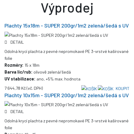
Výprodej
Plachty 15x18m - SUPER 200gr/1m2 zelená/šedá s UV
DETAIL
Odolná krycí plachta z pevné nepromokavé PE 3-vrstvé kašírované
folie
Rozměry:
15 x 18m
Barva líc/rub:
olivově zelená/šedá
UV stabilizace:
ano, +5% max. hodnota
7 644,78 Kč
(vč. DPH)
KOUPIT
Plachty 10x15m - SUPER 200gr/1m2 zelená/šedá s UV
DETAIL
Odolná krycí plachta z pevné nepromokavé PE 3-vrstvé kašírované
folie