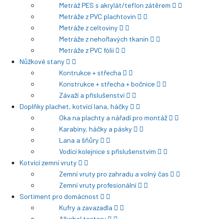
Metráž PES s akrylát/teflon zátěrem
Metráže z PVC plachtovin
Metráže z celtoviny
Metráže z nehořlavých tkanin
Metráže z PVC fólií
Nůžkové stany
Kontrukce + střecha
Konstrukce + střecha + bočnice
Závaží a příslušenství
Doplňky plachet, kotvící lana, háčky
Oka na plachty a nářadí pro montáž
Karabiny, háčky a pásky
Lana a šňůry
Vodící kolejnice s příslušenstvím
Kotvící zemní vruty
Zemní vruty pro zahradu a volný čas
Zemní vruty profesionální
Sortiment pro domácnost
Kufry a zavazadla
Alkohol testery