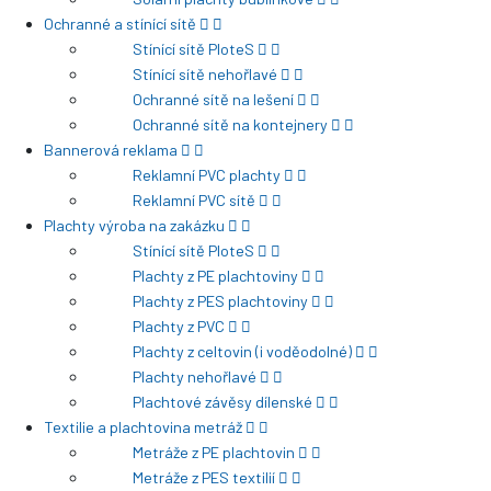
Ochranné a stínící sítě
Stínící sítě PloteS
Stínící sítě nehořlavé
Ochranné sítě na lešení
Ochranné sítě na kontejnery
Bannerová reklama
Reklamní PVC plachty
Reklamní PVC sítě
Plachty výroba na zakázku
Stínící sítě PloteS
Plachty z PE plachtoviny
Plachty z PES plachtoviny
Plachty z PVC
Plachty z celtovin (i voděodolné)
Plachty nehořlavé
Plachtové závěsy dílenské
Textilie a plachtovina metráž
Metráže z PE plachtovin
Metráže z PES textilií