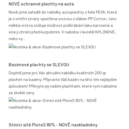
NOVÉ ochranné plachty na auta
Nově jsme zařadili do nabídky autoplachty z folie PEVA, která
je z vnitřní strany opatřena vrstvou z vláken PP Cotton, tato
měkká vrstva snižuje možnost poškrábání laku karoserie a
více ji chrání před kurpobitím. V nabídce i levněší NYLONOVÉ,
nebo vy...
21.05.2014
Bazénové plachty se SLEVOU
Doplnili jsme pro Vás aktuální nabídku kvalitních 200 gr
plachet na bazény. Připravte Váš bazén na léto tím nejlepším
způsobem! Přikryjte jej našimi plachtami, které nyní nabízíme
za skvělé ceny
17.12.2013
Stínící sítě PloteS 80% - NOVĚ naskladněny