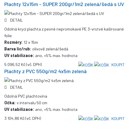
Plachty 12x15m - SUPER 200gr/1m2 zelená/šedá s UV
DETAIL
Odolná krycí plachta z pevné nepromokavé PE 3-vrstvé kašírované
folie
Rozměry:
12 x 15m
Barva líc/rub:
olivově zelená/šedá
UV stabilizace:
ano, +5% max. hodnota
5 096,52 Kč
(vč. DPH)
KOUPIT
Plachty z PVC 550g/m2 4x5m zelená
DETAIL
Odolná PVC plachtovina
Očka:
v intervalu 50 cm
UV stabilizace:
ano, +5% max. hodnota
3 104,86 Kč
(vč. DPH)
KOUPIT