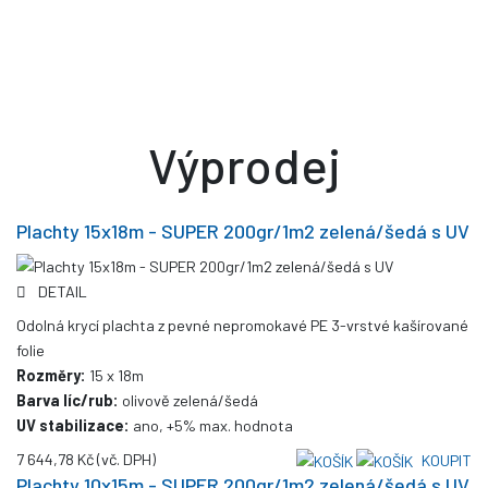
Výprodej
Plachty 15x18m - SUPER 200gr/1m2 zelená/šedá s UV
DETAIL
Odolná krycí plachta z pevné nepromokavé PE 3-vrstvé kašírované
folie
Rozměry:
15 x 18m
Barva líc/rub:
olivově zelená/šedá
UV stabilizace:
ano, +5% max. hodnota
7 644,78 Kč
(vč. DPH)
KOUPIT
Plachty 10x15m - SUPER 200gr/1m2 zelená/šedá s UV