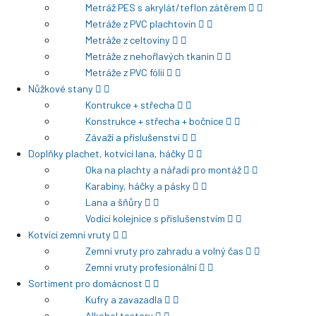
Metráž PES s akrylát/teflon zátěrem
Metráže z PVC plachtovin
Metráže z celtoviny
Metráže z nehořlavých tkanin
Metráže z PVC fólií
Nůžkové stany
Kontrukce + střecha
Konstrukce + střecha + bočnice
Závaží a příslušenství
Doplňky plachet, kotvící lana, háčky
Oka na plachty a nářadí pro montáž
Karabiny, háčky a pásky
Lana a šňůry
Vodící kolejnice s příslušenstvím
Kotvící zemní vruty
Zemní vruty pro zahradu a volný čas
Zemní vruty profesionální
Sortiment pro domácnost
Kufry a zavazadla
Alkohol testery