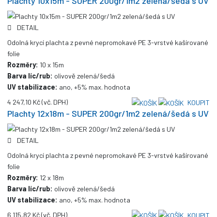
Plachty 10x15m - SUPER 200gr/1m2 zelená/šedá s UV
DETAIL
Odolná krycí plachta z pevné nepromokavé PE 3-vrstvé kašírované
folie
Rozměry:
10 x 15m
Barva líc/rub:
olivově zelená/šedá
UV stabilizace:
ano, +5% max. hodnota
4 247,10 Kč
(vč. DPH)
KOUPIT
Plachty 12x18m - SUPER 200gr/1m2 zelená/šedá s UV
DETAIL
Odolná krycí plachta z pevné nepromokavé PE 3-vrstvé kašírované
folie
Rozměry:
12 x 18m
Barva líc/rub:
olivově zelená/šedá
UV stabilizace:
ano, +5% max. hodnota
6 115,82 Kč
(vč. DPH)
KOUPIT