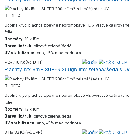
DETAIL
Odolná krycí plachta z pevné nepromokavé PE 3-vrstvé kašírované
folie
Rozměry:
10 x 15m
Barva líc/rub:
olivově zelená/šedá
UV stabilizace:
ano, +5% max. hodnota
4 247,10 Kč
(vč. DPH)
KOUPIT
Plachty 12x18m - SUPER 200gr/1m2 zelená/šedá s UV
DETAIL
Odolná krycí plachta z pevné nepromokavé PE 3-vrstvé kašírované
folie
Rozměry:
12 x 18m
Barva líc/rub:
olivově zelená/šedá
UV stabilizace:
ano, +5% max. hodnota
6 115,82 Kč
(vč. DPH)
KOUPIT