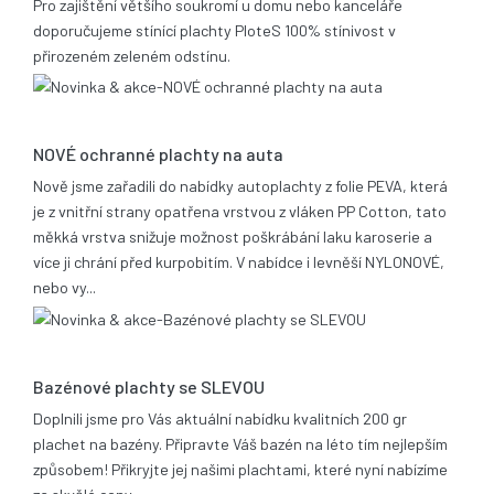
Pro zajištění většího soukromí u domu nebo kanceláře
doporučujeme stínící plachty PloteS 100% stínivost v
přirozeném zeleném odstínu.
25.06.2019
NOVÉ ochranné plachty na auta
Nově jsme zařadili do nabídky autoplachty z folie PEVA, která
je z vnitřní strany opatřena vrstvou z vláken PP Cotton, tato
měkká vrstva snižuje možnost poškrábání laku karoserie a
více ji chrání před kurpobitím. V nabídce i levněší NYLONOVÉ,
nebo vy...
21.05.2014
Bazénové plachty se SLEVOU
Doplnili jsme pro Vás aktuální nabídku kvalitních 200 gr
plachet na bazény. Připravte Váš bazén na léto tím nejlepším
způsobem! Přikryjte jej našimi plachtami, které nyní nabízíme