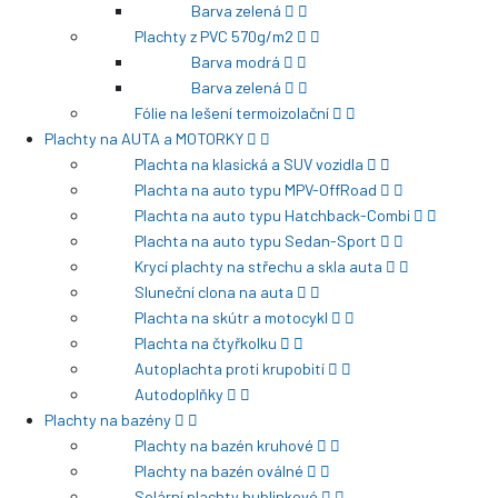
Barva zelená
Plachty z PVC 570g/m2
Barva modrá
Barva zelená
Fólie na lešení termoizolační
Plachty na AUTA a MOTORKY
Plachta na klasická a SUV vozidla
Plachta na auto typu MPV-OffRoad
Plachta na auto typu Hatchback-Combi
Plachta na auto typu Sedan-Sport
Krycí plachty na střechu a skla auta
Sluneční clona na auta
Plachta na skútr a motocykl
Plachta na čtyřkolku
Autoplachta proti krupobití
Autodoplňky
Plachty na bazény
Plachty na bazén kruhové
Plachty na bazén oválné
Solární plachty bublinkové