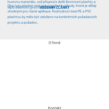
hustotu materiálu, což přispívá k delší životnosti plachty a
Oba typy plachet mají své specifické výhody, které je dělají
lepší odolnosti proti opotřebení​​.
VŠECHNY ČLÁNKY
vhodnými pro různé aplikace. Rozhodnutí mezi PE a PVC
plachtou by mělo být založeno na konkrétních požadavcích
projektu a požadov...
O firmě
Úvodní stránka
Kontakty / Poptávka výroby
Často kladené dotazy
Jak objednávat?
Obchodní podmínky
Záruka a servis
Spolupráce
Kontakt