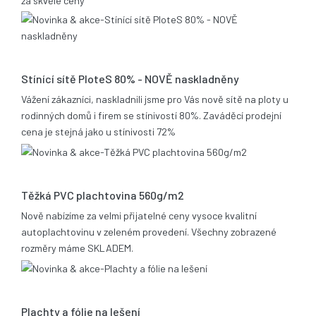
za skvělé ceny
17.12.2013
Stínící sítě PloteS 80% - NOVĚ naskladněny
Vážení zákazníci, naskladnili jsme pro Vás nově sítě na ploty u
rodinných domů i firem se stínivostí 80%. Zaváděcí prodejní
cena je stejná jako u stínivosti 72%
05.11.2013
Těžká PVC plachtovina 560g/m2
Nově nabízíme za velmi přijatelné ceny vysoce kvalitní
autoplachtovinu v zeleném provedení. Všechny zobrazené
rozměry máme SKLADEM.
06.02.2012
Plachty a fólie na lešení