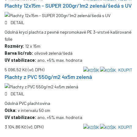
Plachty 12x15m - SUPER 200gr/1m2 zelená/šedá s UV
DETAIL
Odolná krycí plachta z pevné nepromokavé PE 3-vrstvé kašírované
folie
Rozměry:
12 x 15m
Barva líc/rub:
olivově zelená/šedá
UV stabilizace:
ano, +5% max. hodnota
5 096,52 Kč
(vč. DPH)
KOUPIT
Plachty z PVC 550g/m2 4x5m zelená
DETAIL
Odolná PVC plachtovina
Očka:
v intervalu 50 cm
UV stabilizace:
ano, +5% max. hodnota
3 104,86 Kč
(vč. DPH)
KOUPIT