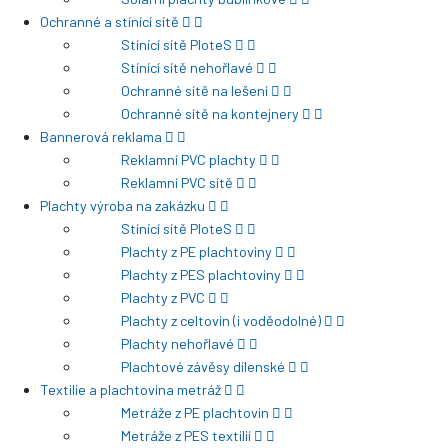
Ochranné a stínící sítě
Stínící sítě PloteS
Stínící sítě nehořlavé
Ochranné sítě na lešení
Ochranné sítě na kontejnery
Bannerová reklama
Reklamní PVC plachty
Reklamní PVC sítě
Plachty výroba na zakázku
Stínící sítě PloteS
Plachty z PE plachtoviny
Plachty z PES plachtoviny
Plachty z PVC
Plachty z celtovin (i voděodolné)
Plachty nehořlavé
Plachtové závěsy dílenské
Textilie a plachtovina metráž
Metráže z PE plachtovin
Metráže z PES textilií