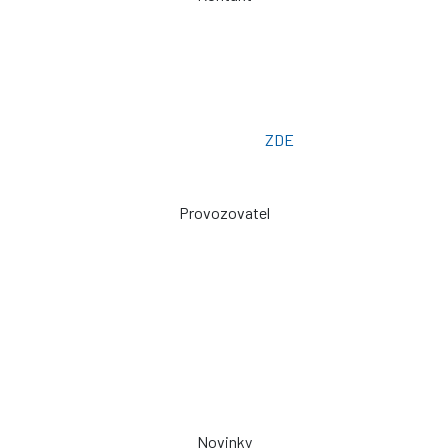
Telefon: +420 775 101 719
Otevřeno: Po -> Pá - 7:00 - 15:30
Osobní odběr: ZLÍN
Email: prodej@plachty.as
Poptávkový formulář:
ZDE
Provozovatel
Zdeněk Sviták
Pozlovice ev. č. 93
76326
prodej@plachty.as
NENÍ VÝDEJNÍM MÍSTEM
Novinky