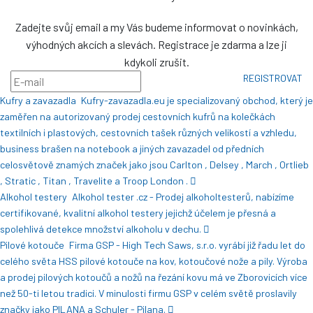
Zadejte svůj email a my Vás budeme informovat o novinkách,
výhodných akcích a slevách. Registrace je zdarma a lze ji
kdykoli zrušit.
REGISTROVAT
Kufry a zavazadla
Kufry-zavazadla.eu je specializovaný obchod, který je
zaměřen na autorizovaný prodej cestovních kufrů na kolečkách
textilních i plastových, cestovních tašek různých velikostí a vzhledu,
business brašen na notebook a jiných zavazadel od předních
celosvětově znamých značek jako jsou Carlton , Delsey , March , Ortlieb
, Stratic , Titan , Travelite a Troop London .
Alkohol testery
Alkohol tester .cz - Prodej alkoholtesterů, nabízíme
certifikované, kvalitní alkohol testery jejichž účelem je přesná a
spolehlivá detekce množství alkoholu v dechu.
Pilové kotouče
Firma GSP - High Tech Saws, s.r.o. vyrábí již řadu let do
celého světa HSS pilové kotouče na kov, kotoučové nože a pily. Výroba
a prodej pilových kotoučů a nožů na řezání kovu má ve Zborovicích více
než 50-ti letou tradici. V minulosti firmu GSP v celém světě proslavily
značky jako PILANA a Schuler - Pilana.