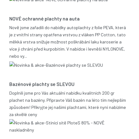
25.06.2019
NOVÉ ochranné plachty na auta
Nově jsme zařadili do nabídky autoplachty z folie PEVA, která
je z vnitřní strany opatřena vrstvou z vláken PP Cotton, tato
měkká vrstva snižuje možnost poškrábání laku karoserie a
více ji chrání před kurpobitím. V nabídce i levněší NYLONOVÉ,
nebo vy...
21.05.2014
Bazénové plachty se SLEVOU
Doplnili jsme pro Vás aktuální nabídku kvalitních 200 gr
plachet na bazény. Připravte Váš bazén na léto tím nejlepším
způsobem! Přikryjte jej našimi plachtami, které nyní nabízíme
za skvělé ceny
17.12.2013