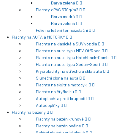
Barva zelená
Plachty z PVC 570g/m2
Barva modrá
Barva zelená
Fólie na lešení termoizolační
Plachty na AUTA a MOTORKY
Plachta na klasická a SUV vozidla
Plachta na auto typu MPV-OffRoad
Plachta na auto typu Hatchback-Combi
Plachta na auto typu Sedan-Sport
Krycí plachty na střechu a skla auta
Sluneční clona na auta
Plachta na skútr a motocykl
Plachta na čtyřkolku
Autoplachta proti krupobití
Autodoplňky
Plachty na bazény
Plachty na bazén kruhové
Plachty na bazén oválné
Solární plachty bublinkové