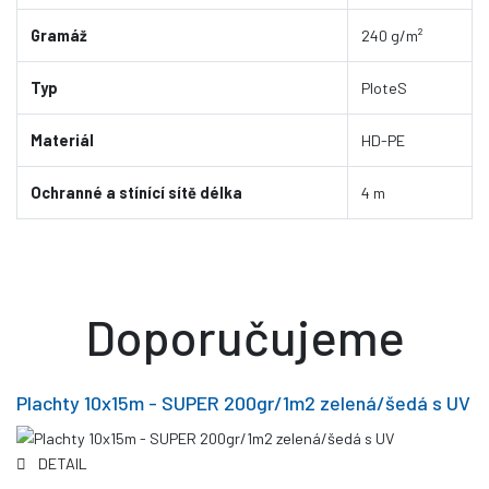
Gramáž
240 g/m²
Typ
PloteS
Materiál
HD-PE
Ochranné a stínící sítě délka
4 m
Doporučujeme
Plachty 10x15m - SUPER 200gr/1m2 zelená/šedá s UV
DETAIL