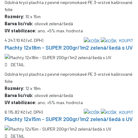
Odolná krycí plachta z pevné nepromokavé PE 3-vrstvé kašírované
folie
Rozměry:
10 x 15m
Barva líc/rub:
olivově zelená/šedá
UV stabilizace:
ano, +5% max. hodnota
4 247,10 Kč
(vč. DPH)
KOUPIT
Plachty 12x18m - SUPER 200gr/1m2 zelená/šedá s UV
DETAIL
Odolná krycí plachta z pevné nepromokavé PE 3-vrstvé kašírované
folie
Rozměry:
12 x 18m
Barva líc/rub:
olivově zelená/šedá
UV stabilizace:
ano, +5% max. hodnota
6 115,82 Kč
(vč. DPH)
KOUPIT
Plachty 12x15m - SUPER 200gr/1m2 zelená/šedá s UV
DETAIL