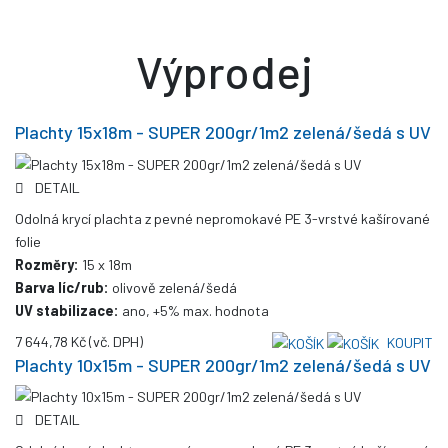
Výprodej
Plachty 15x18m - SUPER 200gr/1m2 zelená/šedá s UV
DETAIL
Odolná krycí plachta z pevné nepromokavé PE 3-vrstvé kašírované
folie
Rozměry:
15 x 18m
Barva líc/rub:
olivově zelená/šedá
UV stabilizace:
ano, +5% max. hodnota
7 644,78 Kč
(vč. DPH)
KOUPIT
Plachty 10x15m - SUPER 200gr/1m2 zelená/šedá s UV
DETAIL