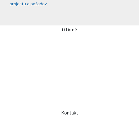
projektu a požadov...
O firmě
Úvodní stránka
Kontakty / Poptávka výroby
Často kladené dotazy
Jak objednávat?
Obchodní podmínky
Záruka a servis
Spolupráce
Kontakt
Telefon: +420 775 101 719
Otevřeno: Po -> Pá - 7:00 - 15:30