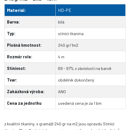
Materiál:
HD-PE
Barva:
bílá
Typ:
stínící tkanina
Plošná hmotnost:
240 gr/1m2
Rozměr role:
4 m
Stínivost:
69 - 97% v závislosti na barvě
Tvar:
obdélník dokončený
Zakázková výroba:
ANO
Cena za jednotku
uvedená cena je za 1 bm
z kvalitní tkaniny, s gramáží 240 gr na m2 jsou opravdu
Stínící