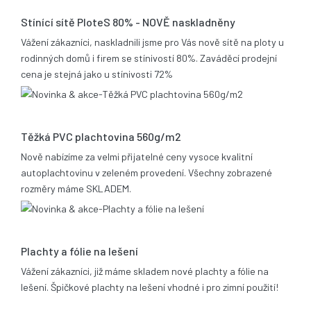
Stínící sítě PloteS 80% - NOVĚ naskladněny
Vážení zákazníci, naskladnili jsme pro Vás nově sítě na ploty u
rodinných domů i firem se stínivostí 80%. Zaváděcí prodejní
cena je stejná jako u stínivosti 72%
05.11.2013
Těžká PVC plachtovina 560g/m2
Nově nabízíme za velmi přijatelné ceny vysoce kvalitní
autoplachtovinu v zeleném provedení. Všechny zobrazené
rozměry máme SKLADEM.
06.02.2012
Plachty a fólie na lešení
Vážení zákazníci, již máme skladem nové plachty a fólie na
lešení. Špičkové plachty na lešení vhodné i pro zimní použití!