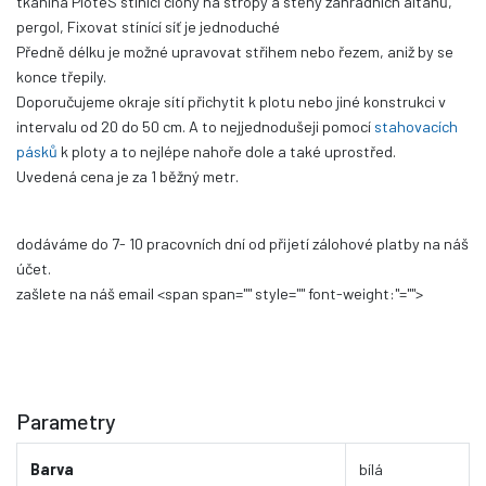
tkanina PloteS
stínící clony na stropy a stěny zahradních altánů,
pergol,
Fixovat stínící síť je jednoduché
Předně délku je možné upravovat střihem nebo řezem, aniž by se
konce třepily.
Doporučujeme okraje sítí přichytit k plotu nebo jiné konstrukci v
intervalu od 20 do 50 cm. A to nejjednodušeji pomocí
stahovacích
pásků
k ploty a to nejlépe nahoře dole a také uprostřed.
Uvedená cena je za 1 běžný metr.
dodáváme do 7- 10 pracovních dní
od přijetí zálohové platby na náš
účet.
zašlete na náš email
<span span="" style="" font-weight:"="">
Parametry
Barva
bílá