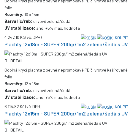
Odolná krycí plachta z pevné nepromokavé PE 3-vrstvé kašírované
folie
Rozměry:
10 x 15m
Barva líc/rub:
olivově zelená/šedá
UV stabilizace:
ano, +5% max. hodnota
4 247,10 Kč
(vč. DPH)
KOUPIT
Plachty 12x18m - SUPER 200gr/1m2 zelená/šedá s UV
DETAIL
Odolná krycí plachta z pevné nepromokavé PE 3-vrstvé kašírované
folie
Rozměry:
12 x 18m
Barva líc/rub:
olivově zelená/šedá
UV stabilizace:
ano, +5% max. hodnota
6 115,82 Kč
(vč. DPH)
KOUPIT
Plachty 12x15m - SUPER 200gr/1m2 zelená/šedá s UV
DETAIL