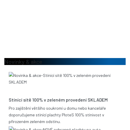
Novinky & akce
13.08.2020
Stínící sítě 100% v zeleném provedení SKLADEM
Pro zajištění většího soukromí u domu nebo kanceláře
doporučujeme stínící plachty PloteS 100% stínivost v
přirozeném zeleném odstínu.