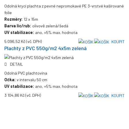
Odolná krycí plachta z pevné nepromokavé PE 3-vrstvé kašírované
folie
Rozměry:
12 x 15m
Barva líc/rub:
olivově zelená/šedá
UV stabilizace:
ano, +5% max. hodnota
5 096,52 Kč
(vč. DPH)
KOUPIT
Plachty z PVC 550g/m2 4x5m zelená
DETAIL
Odolná PVC plachtovina
Očka:
v intervalu 50 cm
UV stabilizace:
ano, +5% max. hodnota
3 104,86 Kč
(vč. DPH)
KOUPIT