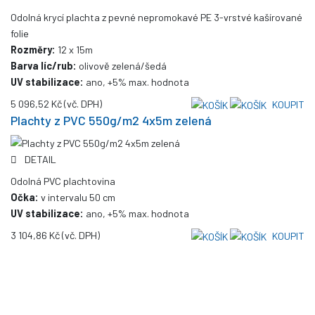
Odolná krycí plachta z pevné nepromokavé PE 3-vrstvé kašírované
folie
Rozměry:
12 x 15m
Barva líc/rub:
olivově zelená/šedá
UV stabilizace:
ano, +5% max. hodnota
5 096,52 Kč
(vč. DPH)
KOUPIT
Plachty z PVC 550g/m2 4x5m zelená
DETAIL
Odolná PVC plachtovina
Očka:
v intervalu 50 cm
UV stabilizace:
ano, +5% max. hodnota
3 104,86 Kč
(vč. DPH)
KOUPIT