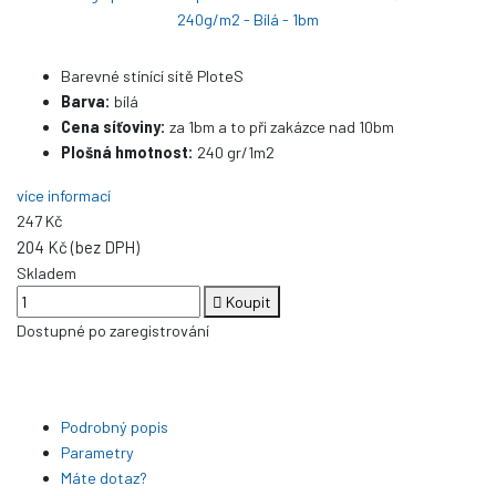
Barevné stínící sítě PloteS
Barva:
bílá
Cena síťoviny:
za 1bm a to při zakázce nad 10bm
Plošná hmotnost:
240 gr/1m2
více informací
247 Kč
204 Kč (bez DPH)
Skladem
Koupit
Dostupné po zaregistrování
Podrobný popis
Parametry
Máte dotaz?