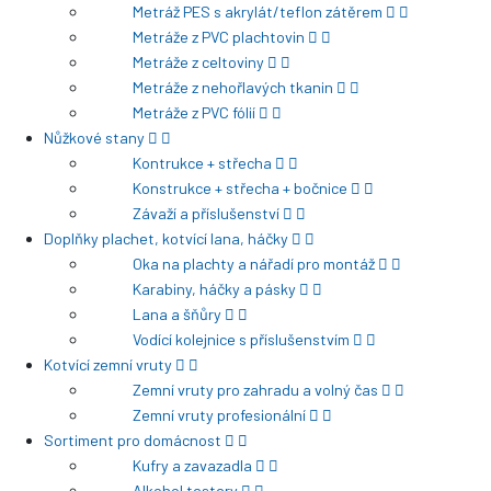
Metráž PES s akrylát/teflon zátěrem
Metráže z PVC plachtovin
Metráže z celtoviny
Metráže z nehořlavých tkanin
Metráže z PVC fólií
Nůžkové stany
Kontrukce + střecha
Konstrukce + střecha + bočnice
Závaží a příslušenství
Doplňky plachet, kotvící lana, háčky
Oka na plachty a nářadí pro montáž
Karabiny, háčky a pásky
Lana a šňůry
Vodící kolejnice s příslušenstvím
Kotvící zemní vruty
Zemní vruty pro zahradu a volný čas
Zemní vruty profesionální
Sortiment pro domácnost
Kufry a zavazadla
Alkohol testery