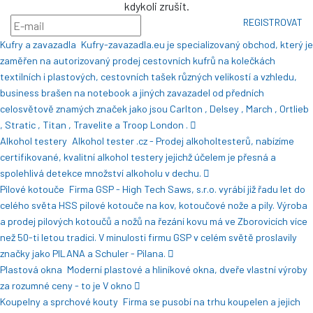
kdykoli zrušit.
REGISTROVAT
Kufry a zavazadla
Kufry-zavazadla.eu je specializovaný obchod, který je
zaměřen na autorizovaný prodej cestovních kufrů na kolečkách
textilních i plastových, cestovních tašek různých velikostí a vzhledu,
business brašen na notebook a jiných zavazadel od předních
celosvětově znamých značek jako jsou Carlton , Delsey , March , Ortlieb
, Stratic , Titan , Travelite a Troop London .
Alkohol testery
Alkohol tester .cz - Prodej alkoholtesterů, nabízíme
certifikované, kvalitní alkohol testery jejichž účelem je přesná a
spolehlivá detekce množství alkoholu v dechu.
Pilové kotouče
Firma GSP - High Tech Saws, s.r.o. vyrábí již řadu let do
celého světa HSS pilové kotouče na kov, kotoučové nože a pily. Výroba
a prodej pilových kotoučů a nožů na řezání kovu má ve Zborovicích více
než 50-ti letou tradici. V minulosti firmu GSP v celém světě proslavily
značky jako PILANA a Schuler - Pilana.
Plastová okna
Moderní plastové a hliníkové okna, dveře vlastní výroby
za rozumné ceny - to je V okno
Koupelny a sprchové kouty
Firma se pusobí na trhu koupelen a jejich