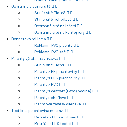
Ochranné a stínící sítě
Stínící sítě PloteS
Stínící sítě nehořlavé
Ochranné sítě na lešení
Ochranné sítě na kontejnery
Bannerová reklama
Reklamní PVC plachty
Reklamní PVC sítě
Plachty výroba na zakázku
Stínící sítě PloteS
Plachty z PE plachtoviny
Plachty z PES plachtoviny
Plachty z PVC
Plachty z celtovin (i voděodolné)
Plachty nehořlavé
Plachtové závěsy dílenské
Textilie a plachtovina metráž
Metráže z PE plachtovin
Metráže z PES textilií