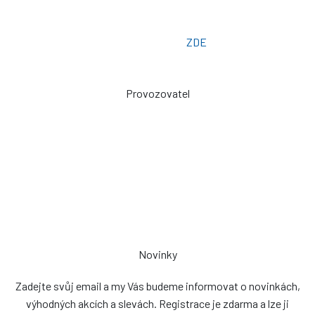
Osobní odběr: ZLÍN
Email: prodej@plachty.as
Poptávkový formulář:
ZDE
Provozovatel
Zdeněk Sviták
Pozlovice ev. č. 93
76326
prodej@plachty.as
NENÍ VÝDEJNÍM MÍSTEM
Novinky
Zadejte svůj email a my Vás budeme informovat o novinkách,
výhodných akcích a slevách. Registrace je zdarma a lze ji