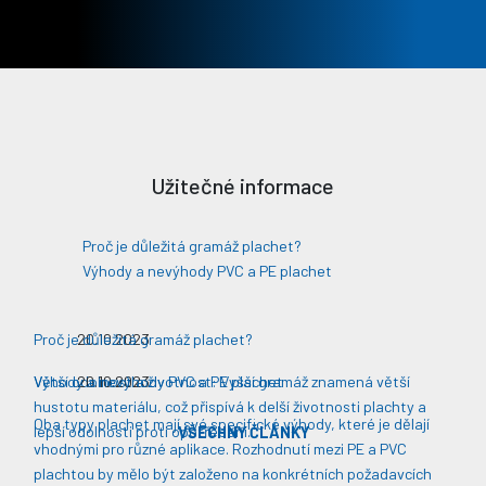
Užitečné informace
Proč je důležitá gramáž plachet?
Výhody a nevýhody PVC a PE plachet
Proč je důležitá gramáž plachet?
20.10.2023
Větší odolnost a životnost: Vyšší gramáž znamená větší
Výhody a nevýhody PVC a PE plachet
20.10.2023
hustotu materiálu, což přispívá k delší životnosti plachty a
Oba typy plachet mají své specifické výhody, které je dělají
lepší odolnosti proti opotřebení​​.
VŠECHNY ČLÁNKY
vhodnými pro různé aplikace. Rozhodnutí mezi PE a PVC
plachtou by mělo být založeno na konkrétních požadavcích