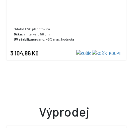
Odolná PVC plachtovina
Očka:
v intervalu 50 cm
UV stabilizace:
ano, +5% max. hodnota
3 104,86 Kč
KOUPIT
Výprodej