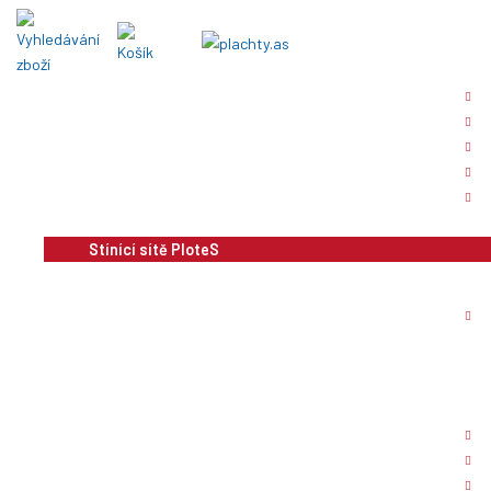
Krycí plachty - ochranné
Plachty na AUTA a MOTORKY
Plachty na bazény
Ochranné a stínící sítě
Bannerová reklama
Plachty výroba na zakázku
Stínící sítě PloteS
Plachty z PE plachtoviny
Plachty z PES plachtoviny
Plachty z PVC
Plachty z celtovin (i voděodolné)
Plachty nehořlavé
Plachtové závěsy dílenské
Textilie a plachtovina metráž
Nůžkové stany
Doplňky plachet, kotvící lana, háčky