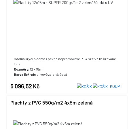
Odolná krycí plachta z pevné nepromokavé PE 3-vrstvé kašírované
folie
Rozměry:
12 x 15m
Barva líc/rub:
olivově zelená/šedá
UV stabilizace:
ano, +5% max. hodnota
5 096,52 Kč
KOUPIT
Plachty z PVC 550g/m2 4x5m zelená