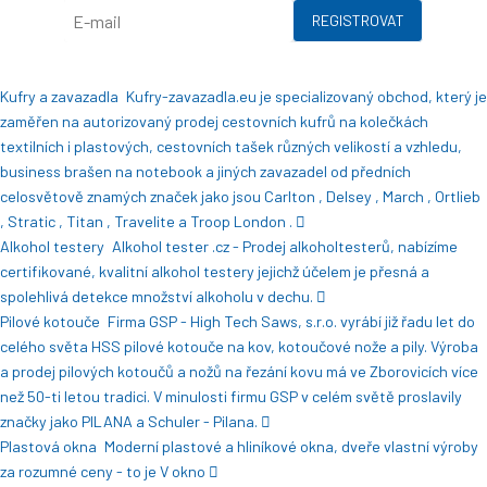
REGISTROVAT
Kufry a zavazadla
Kufry-zavazadla.eu je specializovaný obchod, který je
zaměřen na autorizovaný prodej cestovních kufrů na kolečkách
textilních i plastových, cestovních tašek různých velikostí a vzhledu,
business brašen na notebook a jiných zavazadel od předních
celosvětově znamých značek jako jsou Carlton , Delsey , March , Ortlieb
, Stratic , Titan , Travelite a Troop London .
Alkohol testery
Alkohol tester .cz - Prodej alkoholtesterů, nabízíme
certifikované, kvalitní alkohol testery jejichž účelem je přesná a
spolehlivá detekce množství alkoholu v dechu.
Pilové kotouče
Firma GSP - High Tech Saws, s.r.o. vyrábí již řadu let do
celého světa HSS pilové kotouče na kov, kotoučové nože a pily. Výroba
a prodej pilových kotoučů a nožů na řezání kovu má ve Zborovicích více
než 50-ti letou tradici. V minulosti firmu GSP v celém světě proslavily
značky jako PILANA a Schuler - Pilana.
Plastová okna
Moderní plastové a hliníkové okna, dveře vlastní výroby
za rozumné ceny - to je V okno