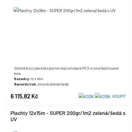
Odolná krycí plachta z pevné nepromokavé PE 3-vrstvé kašírované
folie
Rozměry:
12 x 18m
Barva líc/rub:
olivově zelená/šedá
UV stabilizace:
ano, +5% max. hodnota
6 115,82 Kč
KOUPIT
Plachty 12x15m - SUPER 200gr/1m2 zelená/šedá s
UV