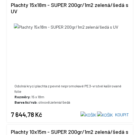
Plachty 15x18m - SUPER 200gr/1m2 zelená/šedá s
UV
Odolná krycí plachta z pevné nepromokavé PE 3-vrstvé kašírované
folie
Rozměry:
15 x 18m
Barva líc/rub:
olivově zelená/šedá
UV stabilizace:
ano, +5% max. hodnota
7 644,78 Kč
KOUPIT
Plachty 10x15m - SUPER 200gr/1m2 zelená/šedá s