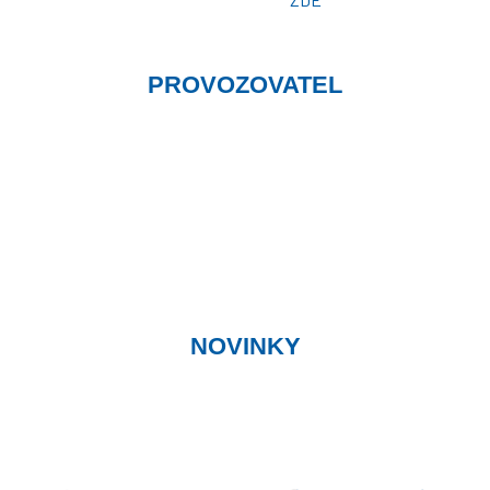
PROVOZOVATEL
Zdeněk Sviták
Pozlovice ev. č. 93
76326
prodej@plachty.as
NENÍ VÝDEJNÍM MÍSTEM
NOVINKY
Zadejte svůj email a my Vás budeme informovat o novinkách,
výhodných akcích a slevách. Registrace je zdarma a lze ji
kdykoli zrušit.