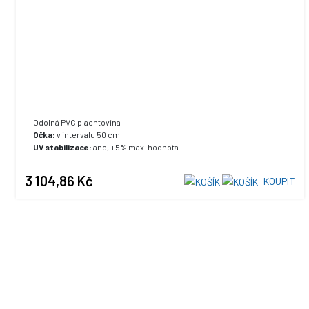
Odolná PVC plachtovina
Očka:
v intervalu 50 cm
UV stabilizace:
ano, +5% max. hodnota
3 104,86 Kč
KOUPIT