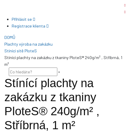
Kotvící zemní vruty
Sortiment pro domácnost
Přihlásit se
Registrace klienta
DOMŮ
Plachty výroba na zakázku
Stínící sítě PloteS
Stínící plachty na zakázku z tkaniny PloteS® 240g/m² , Stříbrná, 1
m²
×
Stínící plachty na
zakázku z tkaniny
PloteS® 240g/m² ,
Stříbrná, 1 m²