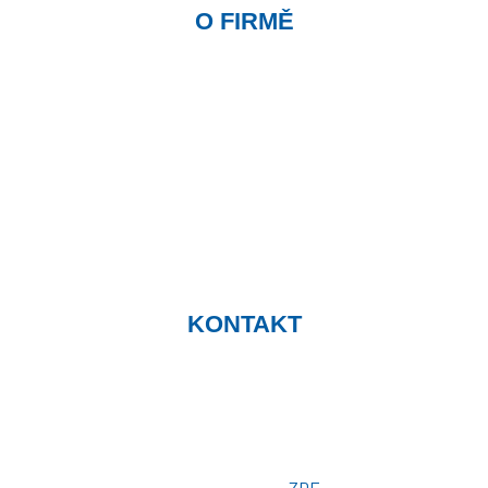
O FIRMĚ
Úvodní stránka
Kontakty / Poptávka výroby
Často kladené dotazy
Jak objednávat?
Obchodní podmínky
Záruka a servis
Spolupráce
KONTAKT
Telefon: +420 775 101 719
Otevřeno: Po -> Pá - 7:00 - 15:30
Osobní odběr: ZLÍN
Email: prodej@plachty.as
Poptávkový formulář:
ZDE