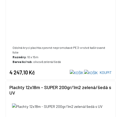
Odolná krycí plachta z pevné nepromokavé PE 3-vrstvé kašírované
folie
Rozměry:
10 x 15m
Barva líc/rub:
olivově zelená/šedá
UV stabilizace:
ano, +5% max. hodnota
4 247,10 Kč
KOUPIT
Plachty 12x18m - SUPER 200gr/1m2 zelená/šedá s
UV