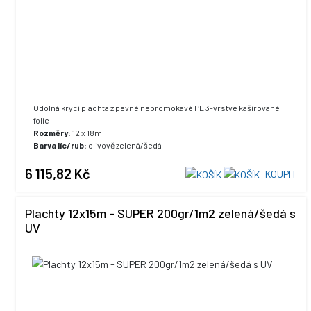
Odolná krycí plachta z pevné nepromokavé PE 3-vrstvé kašírované
folie
Rozměry:
12 x 18m
Barva líc/rub:
olivově zelená/šedá
UV stabilizace:
ano, +5% max. hodnota
6 115,82 Kč
KOUPIT
Plachty 12x15m - SUPER 200gr/1m2 zelená/šedá s
UV