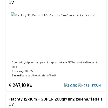
UV
Odolná krycí plachta z pevné nepromokavé PE 3-vrstvé kašírované
folie
Rozměry:
10 x 15m
Barva líc/rub:
olivově zelená/šedá
UV stabilizace:
ano, +5% max. hodnota
4 247,10 Kč
KOUPIT
Plachty 12x18m - SUPER 200gr/1m2 zelená/šedá s
UV