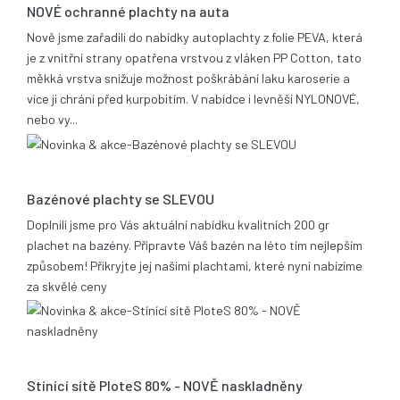
NOVÉ ochranné plachty na auta
Nově jsme zařadili do nabídky autoplachty z folie PEVA, která
je z vnitřní strany opatřena vrstvou z vláken PP Cotton, tato
měkká vrstva snižuje možnost poškrábání laku karoserie a
více ji chrání před kurpobitím. V nabídce i levněší NYLONOVÉ,
nebo vy...
21.05.2014
Bazénové plachty se SLEVOU
Doplnili jsme pro Vás aktuální nabídku kvalitních 200 gr
plachet na bazény. Připravte Váš bazén na léto tím nejlepším
způsobem! Přikryjte jej našimi plachtami, které nyní nabízíme
za skvělé ceny
17.12.2013
Stínící sítě PloteS 80% - NOVĚ naskladněny