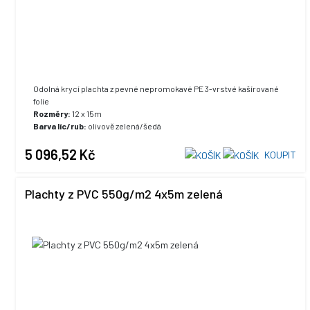
Odolná krycí plachta z pevné nepromokavé PE 3-vrstvé kašírované
folie
Rozměry:
12 x 15m
Barva líc/rub:
olivově zelená/šedá
UV stabilizace:
ano, +5% max. hodnota
5 096,52 Kč
KOUPIT
Plachty z PVC 550g/m2 4x5m zelená