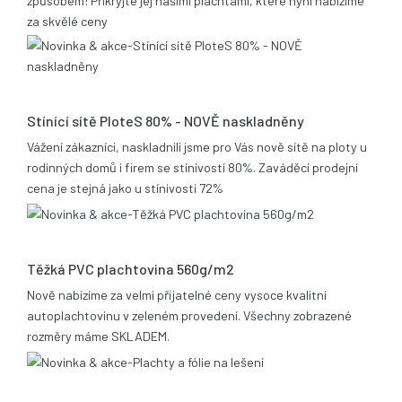
způsobem! Přikryjte jej našimi plachtami, které nyní nabízíme
za skvělé ceny
17.12.2013
Stínící sítě PloteS 80% - NOVĚ naskladněny
Vážení zákazníci, naskladnili jsme pro Vás nově sítě na ploty u
rodinných domů i firem se stínivostí 80%. Zaváděcí prodejní
cena je stejná jako u stínivosti 72%
05.11.2013
Těžká PVC plachtovina 560g/m2
Nově nabízíme za velmi přijatelné ceny vysoce kvalitní
autoplachtovinu v zeleném provedení. Všechny zobrazené
rozměry máme SKLADEM.
06.02.2012