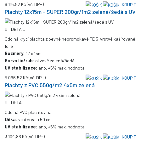
6 115,82 Kč
(vč. DPH)
KOUPIT
Plachty 12x15m - SUPER 200gr/1m2 zelená/šedá s UV
DETAIL
Odolná krycí plachta z pevné nepromokavé PE 3-vrstvé kašírované
folie
Rozměry:
12 x 15m
Barva líc/rub:
olivově zelená/šedá
UV stabilizace:
ano, +5% max. hodnota
5 096,52 Kč
(vč. DPH)
KOUPIT
Plachty z PVC 550g/m2 4x5m zelená
DETAIL
Odolná PVC plachtovina
Očka:
v intervalu 50 cm
UV stabilizace:
ano, +5% max. hodnota
3 104,86 Kč
(vč. DPH)
KOUPIT