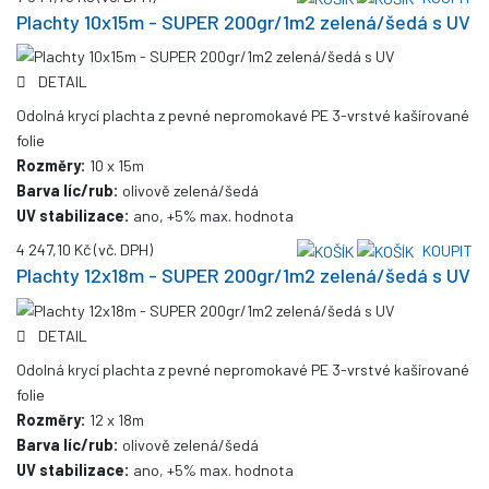
Plachty 10x15m - SUPER 200gr/1m2 zelená/šedá s UV
DETAIL
Odolná krycí plachta z pevné nepromokavé PE 3-vrstvé kašírované
folie
Rozměry:
10 x 15m
Barva líc/rub:
olivově zelená/šedá
UV stabilizace:
ano, +5% max. hodnota
4 247,10 Kč
(vč. DPH)
KOUPIT
Plachty 12x18m - SUPER 200gr/1m2 zelená/šedá s UV
DETAIL
Odolná krycí plachta z pevné nepromokavé PE 3-vrstvé kašírované
folie
Rozměry:
12 x 18m
Barva líc/rub:
olivově zelená/šedá
UV stabilizace:
ano, +5% max. hodnota