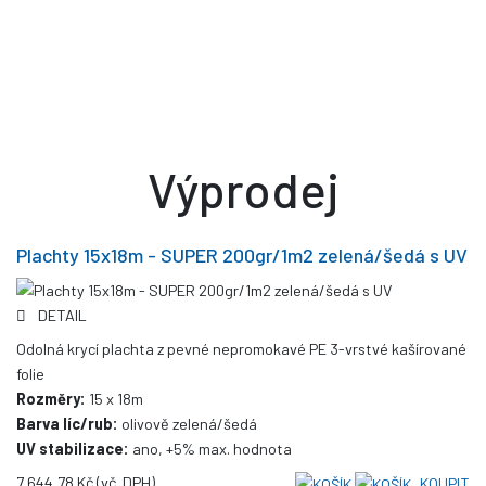
Výprodej
Plachty 15x18m - SUPER 200gr/1m2 zelená/šedá s UV
DETAIL
Odolná krycí plachta z pevné nepromokavé PE 3-vrstvé kašírované
folie
Rozměry:
15 x 18m
Barva líc/rub:
olivově zelená/šedá
UV stabilizace:
ano, +5% max. hodnota
7 644,78 Kč
(vč. DPH)
KOUPIT