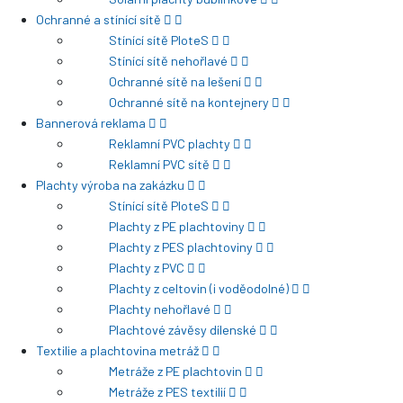
Ochranné a stínící sítě
Stínící sítě PloteS
Stínící sítě nehořlavé
Ochranné sítě na lešení
Ochranné sítě na kontejnery
Bannerová reklama
Reklamní PVC plachty
Reklamní PVC sítě
Plachty výroba na zakázku
Stínící sítě PloteS
Plachty z PE plachtoviny
Plachty z PES plachtoviny
Plachty z PVC
Plachty z celtovin (i voděodolné)
Plachty nehořlavé
Plachtové závěsy dílenské
Textilie a plachtovina metráž
Metráže z PE plachtovin
Metráže z PES textilií