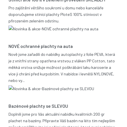
Pro zajištění většího soukromí u domu nebo kanceláře
doporučujeme stínící plachty PloteS 100% stínivost v
přirozeném zeleném odstínu.
25.06.2019
NOVÉ ochranné plachty na auta
Nově jsme zařadili do nabídky autoplachty z folie PEVA, která
je z vnitřní strany opatřena vrstvou z vláken PP Cotton, tato
měkká vrstva snižuje možnost poškrábání laku karoserie a
více ji chrání před kurpobitím. V nabídce i levněší NYLONOVÉ,
nebo vy...
21.05.2014
Bazénové plachty se SLEVOU
Doplnili jsme pro Vás aktuální nabídku kvalitních 200 gr
plachet na bazény. Připravte Váš bazén na léto tím nejlepším