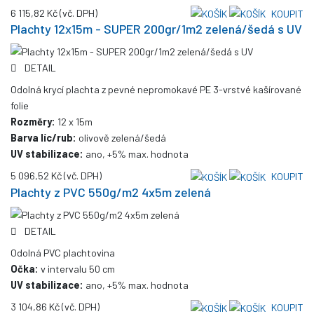
6 115,82 Kč
(vč. DPH)
KOUPIT
Plachty 12x15m - SUPER 200gr/1m2 zelená/šedá s UV
DETAIL
Odolná krycí plachta z pevné nepromokavé PE 3-vrstvé kašírované
folie
Rozměry:
12 x 15m
Barva líc/rub:
olivově zelená/šedá
UV stabilizace:
ano, +5% max. hodnota
5 096,52 Kč
(vč. DPH)
KOUPIT
Plachty z PVC 550g/m2 4x5m zelená
DETAIL
Odolná PVC plachtovina
Očka:
v intervalu 50 cm
UV stabilizace:
ano, +5% max. hodnota
3 104,86 Kč
(vč. DPH)
KOUPIT