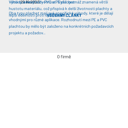
Větší odolnost a životnost: Vyšší gramáž znamená větší
Výhody a nevýhody PVC a PE plachet
20.10.2023
hustotu materiálu, což přispívá k delší životnosti plachty a
Oba typy plachet mají své specifické výhody, které je dělají
lepší odolnosti proti opotřebení​​.
VŠECHNY ČLÁNKY
vhodnými pro různé aplikace. Rozhodnutí mezi PE a PVC
plachtou by mělo být založeno na konkrétních požadavcích
projektu a požadov...
O firmě
Úvodní stránka
Kontakty / Poptávka výroby
Často kladené dotazy
Jak objednávat?
Obchodní podmínky
Záruka a servis
Spolupráce