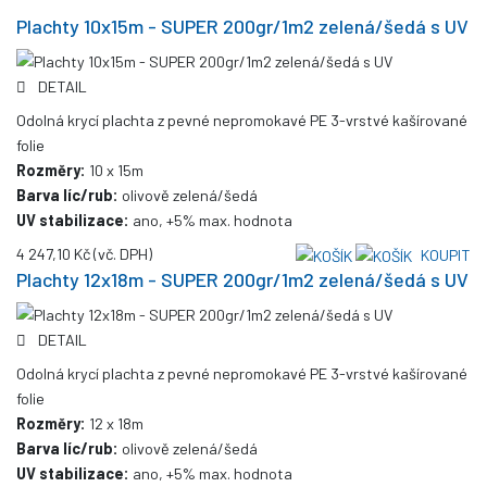
Plachty 10x15m - SUPER 200gr/1m2 zelená/šedá s UV
DETAIL
Odolná krycí plachta z pevné nepromokavé PE 3-vrstvé kašírované
folie
Rozměry:
10 x 15m
Barva líc/rub:
olivově zelená/šedá
UV stabilizace:
ano, +5% max. hodnota
4 247,10 Kč
(vč. DPH)
KOUPIT
Plachty 12x18m - SUPER 200gr/1m2 zelená/šedá s UV
DETAIL
Odolná krycí plachta z pevné nepromokavé PE 3-vrstvé kašírované
folie
Rozměry:
12 x 18m
Barva líc/rub:
olivově zelená/šedá
UV stabilizace:
ano, +5% max. hodnota