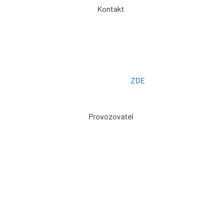
Kontakt
Telefon: +420 775 101 719
Otevřeno: Po -> Pá - 7:00 - 15:30
Osobní odběr: ZLÍN
Email: prodej@plachty.as
Poptávkový formulář:
ZDE
Provozovatel
Zdeněk Sviták
Pozlovice ev. č. 93
76326
prodej@plachty.as
NENÍ VÝDEJNÍM MÍSTEM