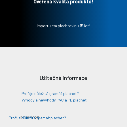
Oveřená kvalita produktů!
Importujem plachtovinu 15 let!
Užitečné informace
Proč je důležitá gramáž plachet?
Výhody a nevýhody PVC a PE plachet
Proč je důležitá gramáž plachet?
20.10.2023