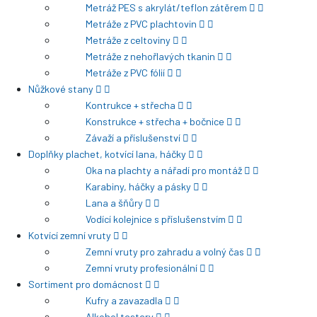
Metráž PES s akrylát/teflon zátěrem
Metráže z PVC plachtovin
Metráže z celtoviny
Metráže z nehořlavých tkanin
Metráže z PVC fólií
Nůžkové stany
Kontrukce + střecha
Konstrukce + střecha + bočnice
Závaží a příslušenství
Doplňky plachet, kotvící lana, háčky
Oka na plachty a nářadí pro montáž
Karabiny, háčky a pásky
Lana a šňůry
Vodící kolejnice s příslušenstvím
Kotvící zemní vruty
Zemní vruty pro zahradu a volný čas
Zemní vruty profesionální
Sortiment pro domácnost
Kufry a zavazadla
Alkohol testery