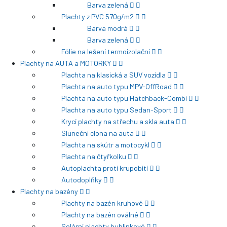
Barva zelená
Plachty z PVC 570g/m2
Barva modrá
Barva zelená
Fólie na lešení termoizolační
Plachty na AUTA a MOTORKY
Plachta na klasická a SUV vozidla
Plachta na auto typu MPV-OffRoad
Plachta na auto typu Hatchback-Combi
Plachta na auto typu Sedan-Sport
Krycí plachty na střechu a skla auta
Sluneční clona na auta
Plachta na skútr a motocykl
Plachta na čtyřkolku
Autoplachta proti krupobití
Autodoplňky
Plachty na bazény
Plachty na bazén kruhové
Plachty na bazén oválné
Solární plachty bublinkové