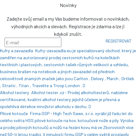
Novinky
Zadejte svůj email a my Vás budeme informovat o novinkách,
výhodných akcích a slevách. Registrace je zdarma a lze ji
kdykoli zrušit.
REGISTROVAT
Kufry a zavazadla
Kufry-zavazadla.eu je specializovaný obchod, který je
zaměřen na autorizovaný prodej cestovních kufrů na kolečkách
textilních i plastových, cestovních tašek různých velikostí a vzhledu,
business brašen na notebook a jiných zavazadel od předních
celosvětově znamých značek jako jsou Carlton , Delsey , March , Ortlieb
, Stratic , Titan , Travelite a Troop London .
Alkohol testery
Alkohol tester .cz - Prodej alkoholtesterů, nabízíme
certifikované, kvalitní alkohol testery jejichž účelem je přesná a
spolehlivá detekce množství alkoholu v dechu.
Pilové kotouče
Firma GSP - High Tech Saws, s.r.o. vyrábí již řadu let do
celého světa HSS pilové kotouče na kov, kotoučové nože a pily. Výroba
a prodej pilových kotoučů a nožů na řezání kovu má ve Zborovicích více
než 50-ti letou tradici. V minulosti firmu GSP v celém světě proslavily