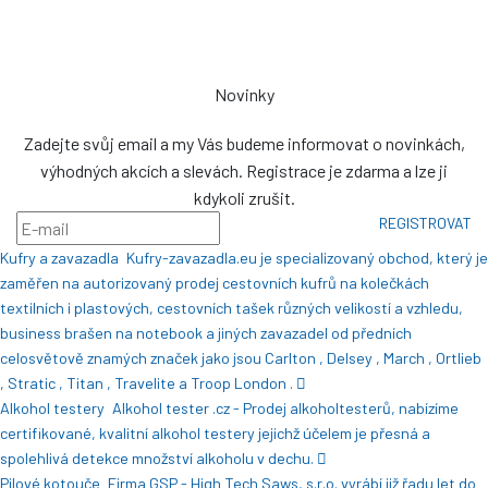
NENÍ VÝDEJNÍM MÍSTEM
Novinky
Zadejte svůj email a my Vás budeme informovat o novinkách,
výhodných akcích a slevách. Registrace je zdarma a lze ji
kdykoli zrušit.
REGISTROVAT
Kufry a zavazadla
Kufry-zavazadla.eu je specializovaný obchod, který je
zaměřen na autorizovaný prodej cestovních kufrů na kolečkách
textilních i plastových, cestovních tašek různých velikostí a vzhledu,
business brašen na notebook a jiných zavazadel od předních
celosvětově znamých značek jako jsou Carlton , Delsey , March , Ortlieb
, Stratic , Titan , Travelite a Troop London .
Alkohol testery
Alkohol tester .cz - Prodej alkoholtesterů, nabízíme
certifikované, kvalitní alkohol testery jejichž účelem je přesná a
spolehlivá detekce množství alkoholu v dechu.
Pilové kotouče
Firma GSP - High Tech Saws, s.r.o. vyrábí již řadu let do