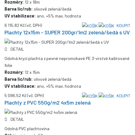
Rozměry:
12 x 18m
Barva líc/rub:
olivově zelená/šedá
UV stabilizace:
ano, +5% max. hodnota
6 115,82 Kč
(vč. DPH)
KOUPIT
Plachty 12x15m - SUPER 200gr/1m2 zelená/šedá s UV
DETAIL
Odolná krycí plachta z pevné nepromokavé PE 3-vrstvé kašírované
folie
Rozměry:
12 x 15m
Barva líc/rub:
olivově zelená/šedá
UV stabilizace:
ano, +5% max. hodnota
5 096,52 Kč
(vč. DPH)
KOUPIT
Plachty z PVC 550g/m2 4x5m zelená
DETAIL
Odolná PVC plachtovina