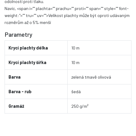
odolností proti tlaku.
Navíc,
<span i="" plachta="" prachu="" proti="" span="" style="" font-
weight:"="" tru="" uv="">Velikost plachty může být oproti udávaným
rozměrům až o 5% menší
Parametry
Krycí plachty délka
10 m
Krycí plachty šířka
10 m
Barva
zelená tmavě olivová
Barva - rub
šedá
Gramáž
250 g/m²