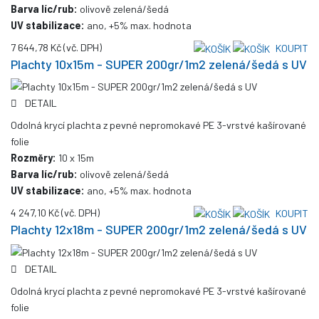
Barva líc/rub:
olivově zelená/šedá
UV stabilizace:
ano, +5% max. hodnota
7 644,78 Kč
(vč. DPH)
KOUPIT
Plachty 10x15m - SUPER 200gr/1m2 zelená/šedá s UV
DETAIL
Odolná krycí plachta z pevné nepromokavé PE 3-vrstvé kašírované
folie
Rozměry:
10 x 15m
Barva líc/rub:
olivově zelená/šedá
UV stabilizace:
ano, +5% max. hodnota
4 247,10 Kč
(vč. DPH)
KOUPIT
Plachty 12x18m - SUPER 200gr/1m2 zelená/šedá s UV
DETAIL
Odolná krycí plachta z pevné nepromokavé PE 3-vrstvé kašírované
folie