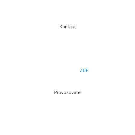
Spolupráce
Kontakt
Telefon: +420 775 101 719
Otevřeno: Po -> Pá - 7:00 - 15:30
Osobní odběr: ZLÍN
Email: prodej@plachty.as
Poptávkový formulář:
ZDE
Provozovatel
Zdeněk Sviták
Pozlovice ev. č. 93
76326
prodej@plachty.as