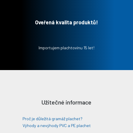
Oveřená kvalita produktů!
Importujem plachtovinu 15 let!
Užitečné informace
Proč je důležitá gramáž plachet?
Výhody a nevýhody PVC a PE plachet