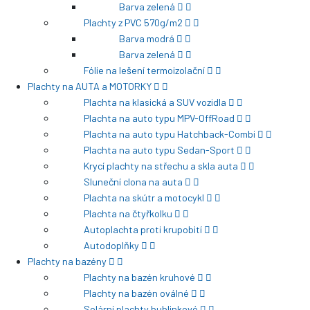
Barva zelená
Plachty z PVC 570g/m2
Barva modrá
Barva zelená
Fólie na lešení termoizolační
Plachty na AUTA a MOTORKY
Plachta na klasická a SUV vozidla
Plachta na auto typu MPV-OffRoad
Plachta na auto typu Hatchback-Combi
Plachta na auto typu Sedan-Sport
Krycí plachty na střechu a skla auta
Sluneční clona na auta
Plachta na skútr a motocykl
Plachta na čtyřkolku
Autoplachta proti krupobití
Autodoplňky
Plachty na bazény
Plachty na bazén kruhové
Plachty na bazén oválné
Solární plachty bublinkové