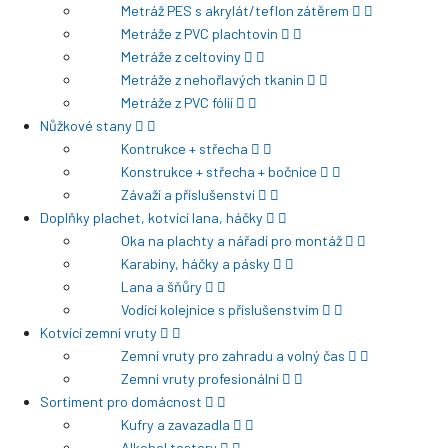
Metráž PES s akrylát/teflon zátěrem
Metráže z PVC plachtovin
Metráže z celtoviny
Metráže z nehořlavých tkanin
Metráže z PVC fólií
Nůžkové stany
Kontrukce + střecha
Konstrukce + střecha + bočnice
Závaží a příslušenství
Doplňky plachet, kotvící lana, háčky
Oka na plachty a nářadí pro montáž
Karabiny, háčky a pásky
Lana a šňůry
Vodící kolejnice s příslušenstvím
Kotvící zemní vruty
Zemní vruty pro zahradu a volný čas
Zemní vruty profesionální
Sortiment pro domácnost
Kufry a zavazadla
Alkohol testery