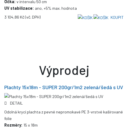
Očka:
v intervalu 50 cm
UV stabilizace:
ano, +5% max. hodnota
3 104,86 Kč
(vč. DPH)
KOUPIT
Výprodej
Plachty 15x18m - SUPER 200gr/1m2 zelená/šedá s UV
DETAIL
Odolná krycí plachta z pevné nepromokavé PE 3-vrstvé kašírované
folie
Rozměry:
15 x 18m