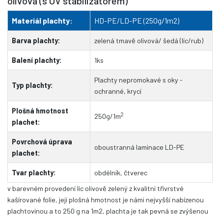
olivová (s UV stabilizátorem)
Materiál plachty:
HD-PE/LD-PE (250g/1m2)
Barva plachty:
zelená tmavě olivová/ šedá (líc/rub)
Balení plachty:
1ks
Plachty nepromokavé s oky -
Typ plachty:
ochranné, krycí
Plošná hmotnost
2
250g/1m
plachet:
Povrchová úprava
oboustranná laminace LD-PE
plachet:
Tvar plachty:
obdélník, čtverec
v barevném provedení líc olivově zelený
z kvalitní třívrstvé
kašírované folie, její plošná hmotnost je námi nejvyšší nabízenou
plachtovinou a to 250 g na 1m2, plachta je tak pevná se zvýšenou