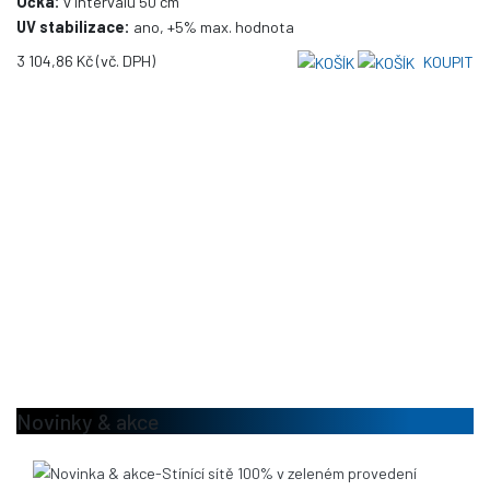
Očka:
v intervalu 50 cm
UV stabilizace:
ano, +5% max. hodnota
3 104,86 Kč
(vč. DPH)
KOUPIT
Novinky & akce