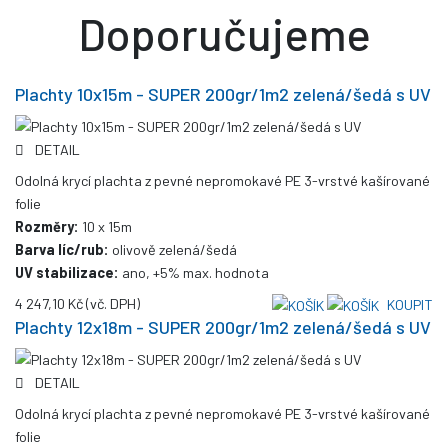
Doporučujeme
Plachty 10x15m - SUPER 200gr/1m2 zelená/šedá s UV
DETAIL
Odolná krycí plachta z pevné nepromokavé PE 3-vrstvé kašírované
folie
Rozměry:
10 x 15m
Barva líc/rub:
olivově zelená/šedá
UV stabilizace:
ano, +5% max. hodnota
4 247,10 Kč
(vč. DPH)
KOUPIT
Plachty 12x18m - SUPER 200gr/1m2 zelená/šedá s UV
DETAIL
Odolná krycí plachta z pevné nepromokavé PE 3-vrstvé kašírované
folie