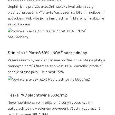
Doplnili jsme pro Vás aktuální nabídku kvalitních 200 gr
plachet na bazény. Připravte Váš bazén na léto tím nejlepším
způsobem! Přikryjte jej našimi plachtami, které nyní nabízíme
za skvělé ceny
17.12.2013
Stínící sítě PloteS 80% - NOVĚ naskladněny
Vážení zákazníci, naskladnili jsme pro Vás nově sítě na ploty u
rodinných domů i firem se stínivostí 80%. Zaváděcí prodejní
cena je stejná jako u stínivosti 72%
05.11.2013
Těžká PVC plachtovina 560g/m2
Nově nabízíme za velmi přijatelné ceny vysoce kvalitní
autoplachtovinu v zeleném provedení. Všechny zobrazené
rozměry máme SKLADEM.