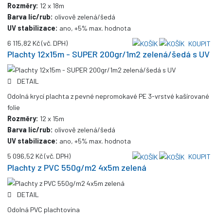
Rozměry:
12 x 18m
Barva líc/rub:
olivově zelená/šedá
UV stabilizace:
ano, +5% max. hodnota
6 115,82 Kč
(vč. DPH)
KOUPIT
Plachty 12x15m - SUPER 200gr/1m2 zelená/šedá s UV
DETAIL
Odolná krycí plachta z pevné nepromokavé PE 3-vrstvé kašírované
folie
Rozměry:
12 x 15m
Barva líc/rub:
olivově zelená/šedá
UV stabilizace:
ano, +5% max. hodnota
5 096,52 Kč
(vč. DPH)
KOUPIT
Plachty z PVC 550g/m2 4x5m zelená
DETAIL
Odolná PVC plachtovina