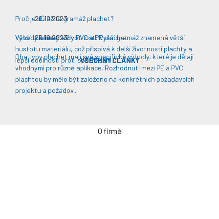
Proč je důležitá gramáž plachet?
20.10.2023
Větší odolnost a životnost: Vyšší gramáž znamená větší
Výhody a nevýhody PVC a PE plachet
20.10.2023
hustotu materiálu, což přispívá k delší životnosti plachty a
Oba typy plachet mají své specifické výhody, které je dělají
lepší odolnosti proti opotřebení​​.
VŠECHNY ČLÁNKY
vhodnými pro různé aplikace. Rozhodnutí mezi PE a PVC
plachtou by mělo být založeno na konkrétních požadavcích
projektu a požadov...
O firmě
Úvodní stránka
Kontakty / Poptávka výroby
Často kladené dotazy
Jak objednávat?
Obchodní podmínky
Záruka a servis