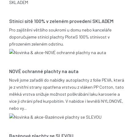
13.08.2020
Stínící sítě 100% v zeleném provedení SKLADEM
Pro zajištění většího soukromí u domu nebo kanceláře
doporučujeme stínící plachty PloteS 100% stínivost v
přirozeném zeleném odstínu.
25.06.2019
NOVÉ ochranné plachty na auta
Nově jsme zařadili do nabídky autoplachty z folie PEVA, která
je z vnitřní strany opatřena vrstvou z vláken PP Cotton, tato
měkká vrstva snižuje možnost poškrábání laku karoserie a
více ji chrání před kurpobitím. V nabídce i levněší NYLONOVÉ,
nebo vy...
21.05.2014
Bazénové plachty se SLEVOU