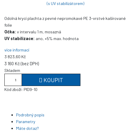
Odolná krycí plachta z pevné nepromokavé PE 3-vrstvé kašírované
folie
Očka:
v intervalu 1 m, mosazná
UV stabilizace:
ano, +5% max. hodnota
více informací
3 823,60 Kč
3 160 Kč (bez DPH)
Skladem
KOUPIT
Kód zboží:
PID9-10
Podrobný popis
Parametry
Máte dotaz?