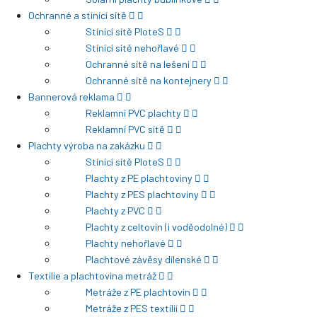
Ochranné a stínící sítě
Stínící sítě PloteS
Stínící sítě nehořlavé
Ochranné sítě na lešení
Ochranné sítě na kontejnery
Bannerová reklama
Reklamní PVC plachty
Reklamní PVC sítě
Plachty výroba na zakázku
Stínící sítě PloteS
Plachty z PE plachtoviny
Plachty z PES plachtoviny
Plachty z PVC
Plachty z celtovin (i voděodolné)
Plachty nehořlavé
Plachtové závěsy dílenské
Textilie a plachtovina metráž
Metráže z PE plachtovin
Metráže z PES textilií