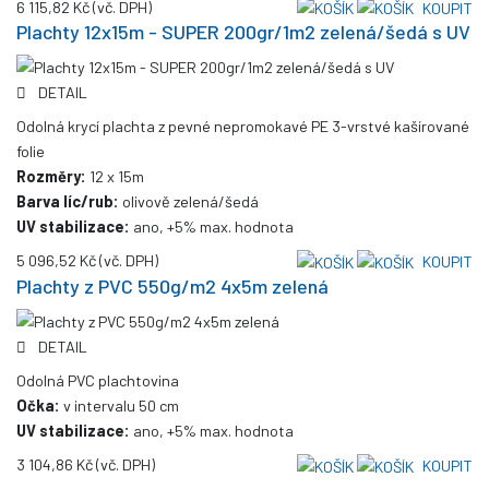
6 115,82 Kč
(vč. DPH)
KOUPIT
Plachty 12x15m - SUPER 200gr/1m2 zelená/šedá s UV
DETAIL
Odolná krycí plachta z pevné nepromokavé PE 3-vrstvé kašírované
folie
Rozměry:
12 x 15m
Barva líc/rub:
olivově zelená/šedá
UV stabilizace:
ano, +5% max. hodnota
5 096,52 Kč
(vč. DPH)
KOUPIT
Plachty z PVC 550g/m2 4x5m zelená
DETAIL
Odolná PVC plachtovina
Očka:
v intervalu 50 cm
UV stabilizace:
ano, +5% max. hodnota
3 104,86 Kč
(vč. DPH)
KOUPIT