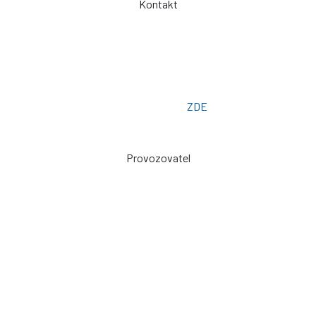
Kontakt
Telefon: +420 775 101 719
Otevřeno: Po -> Pá - 7:00 - 15:30
Osobní odběr: ZLÍN
Email: prodej@plachty.as
Poptávkový formulář:
ZDE
Provozovatel
Zdeněk Sviták
Pozlovice ev. č. 93
76326
prodej@plachty.as
NENÍ VÝDEJNÍM MÍSTEM