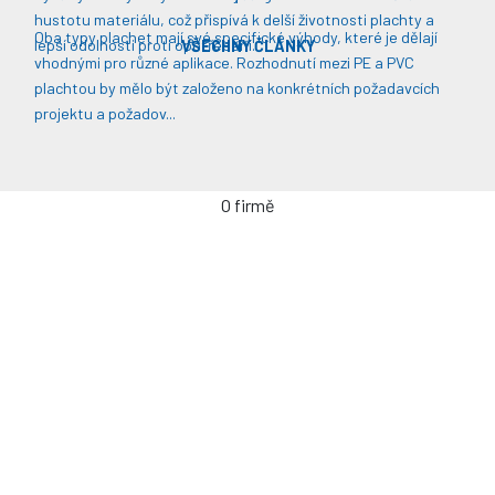
hustotu materiálu, což přispívá k delší životnosti plachty a
Oba typy plachet mají své specifické výhody, které je dělají
lepší odolnosti proti opotřebení​​.
VŠECHNY ČLÁNKY
vhodnými pro různé aplikace. Rozhodnutí mezi PE a PVC
plachtou by mělo být založeno na konkrétních požadavcích
projektu a požadov...
O firmě
Úvodní stránka
Kontakty / Poptávka výroby
Často kladené dotazy
Jak objednávat?
Obchodní podmínky
Záruka a servis
Spolupráce