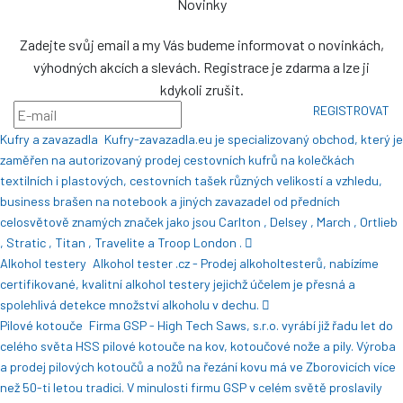
Novinky
Zadejte svůj email a my Vás budeme informovat o novinkách,
výhodných akcích a slevách. Registrace je zdarma a lze ji
kdykoli zrušit.
REGISTROVAT
Kufry a zavazadla
Kufry-zavazadla.eu je specializovaný obchod, který je
zaměřen na autorizovaný prodej cestovních kufrů na kolečkách
textilních i plastových, cestovních tašek různých velikostí a vzhledu,
business brašen na notebook a jiných zavazadel od předních
celosvětově znamých značek jako jsou Carlton , Delsey , March , Ortlieb
, Stratic , Titan , Travelite a Troop London .
Alkohol testery
Alkohol tester .cz - Prodej alkoholtesterů, nabízíme
certifikované, kvalitní alkohol testery jejichž účelem je přesná a
spolehlivá detekce množství alkoholu v dechu.
Pilové kotouče
Firma GSP - High Tech Saws, s.r.o. vyrábí již řadu let do
celého světa HSS pilové kotouče na kov, kotoučové nože a pily. Výroba
a prodej pilových kotoučů a nožů na řezání kovu má ve Zborovicích více
než 50-ti letou tradici. V minulosti firmu GSP v celém světě proslavily