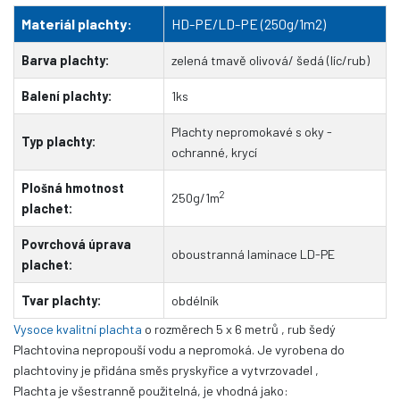
Materiál plachty:
HD-PE/LD-PE (250g/1m2)
Barva plachty:
zelená tmavě olivová/ šedá (líc/rub)
Balení plachty:
1ks
Plachty nepromokavé s oky -
Typ plachty:
ochranné, krycí
Plošná hmotnost
2
250g/1m
plachet:
Povrchová úprava
oboustranná laminace LD-PE
plachet:
Tvar plachty:
obdélník
Vysoce kvalitní plachta
o rozměrech 5 x 6 metrů
, rub šedý
Plachtovina nepropouší vodu a nepromoká. Je vyrobena
do
plachtoviny je přidána směs pryskyřice a vytvrzovadel
,
Plachta je všestranně použitelná, je vhodná jako: