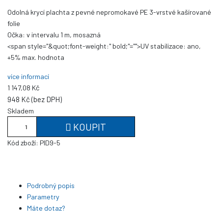
Odolná krycí plachta z pevné nepromokavé PE 3-vrstvé kašírované
folie
Očka:
v intervalu 1 m, mosazná
<span style="&quot;font-weight:" bold;"="">UV stabilizace: ano,
+5% max. hodnota
více informací
1 147,08 Kč
948 Kč (bez DPH)
Skladem
KOUPIT
Kód zboží:
PID9-5
Podrobný popis
Parametry
Máte dotaz?