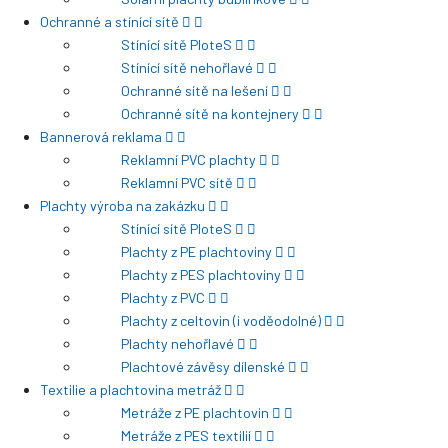
Ochranné a stínící sítě
Stínící sítě PloteS
Stínící sítě nehořlavé
Ochranné sítě na lešení
Ochranné sítě na kontejnery
Bannerová reklama
Reklamní PVC plachty
Reklamní PVC sítě
Plachty výroba na zakázku
Stínící sítě PloteS
Plachty z PE plachtoviny
Plachty z PES plachtoviny
Plachty z PVC
Plachty z celtovin (i voděodolné)
Plachty nehořlavé
Plachtové závěsy dílenské
Textilie a plachtovina metráž
Metráže z PE plachtovin
Metráže z PES textilií