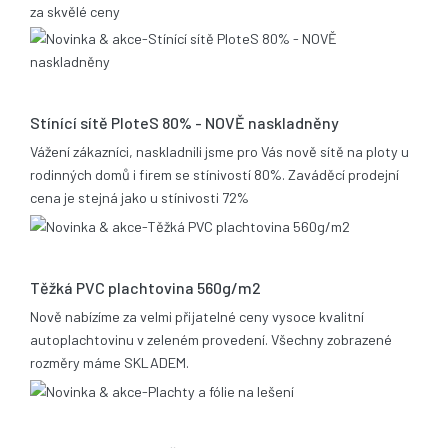
za skvělé ceny
17.12.2013
Stínící sítě PloteS 80% - NOVĚ naskladněny
Vážení zákazníci, naskladnili jsme pro Vás nově sítě na ploty u
rodinných domů i firem se stínivostí 80%. Zaváděcí prodejní
cena je stejná jako u stínivosti 72%
05.11.2013
Těžká PVC plachtovina 560g/m2
Nově nabízíme za velmi přijatelné ceny vysoce kvalitní
autoplachtovinu v zeleném provedení. Všechny zobrazené
rozměry máme SKLADEM.
06.02.2012