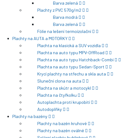
Barva zelená
Plachty z PVC 570g/m2
Barva modrá
Barva zelená
Fólie na lešení termoizolační
Plachty na AUTA a MOTORKY
Plachta na klasická a SUV vozidla
Plachta na auto typu MPV-OffRoad
Plachta na auto typu Hatchback-Combi
Plachta na auto typu Sedan-Sport
Krycí plachty na střechu a skla auta
Sluneční clona na auta
Plachta na skútr a motocykl
Plachta na čtyřkolku
Autoplachta proti krupobití
Autodoplňky
Plachty na bazény
Plachty na bazén kruhové
Plachty na bazén oválné
Solární plachty bublinkové