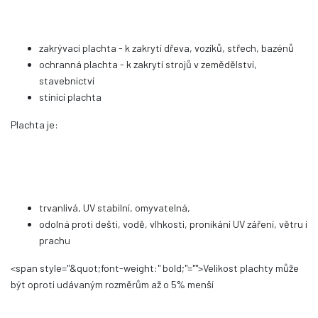
zakrývací plachta - k zakrytí dřeva, vozíků, střech, bazénů
ochranná plachta - k zakrytí strojů v zemědělství,
stavebnictví
stínící plachta
Plachta je:
trvanlivá, UV stabilní, omyvatelná,
odolná proti dešti, vodě, vlhkosti, pronikání UV záření, větru i
prachu
<span style="&quot;font-weight:" bold;"="">Velikost plachty může
být oproti udávaným rozměrům až o 5% menší