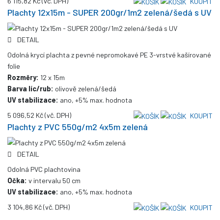
6 115,82 Kč
(vč. DPH)
KOUPIT
Plachty 12x15m - SUPER 200gr/1m2 zelená/šedá s UV
DETAIL
Odolná krycí plachta z pevné nepromokavé PE 3-vrstvé kašírované
folie
Rozměry:
12 x 15m
Barva líc/rub:
olivově zelená/šedá
UV stabilizace:
ano, +5% max. hodnota
5 096,52 Kč
(vč. DPH)
KOUPIT
Plachty z PVC 550g/m2 4x5m zelená
DETAIL
Odolná PVC plachtovina
Očka:
v intervalu 50 cm
UV stabilizace:
ano, +5% max. hodnota
3 104,86 Kč
(vč. DPH)
KOUPIT