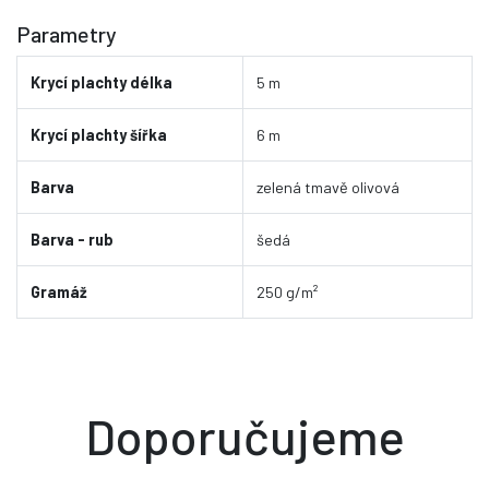
Parametry
Krycí plachty délka
5 m
Krycí plachty šířka
6 m
Barva
zelená tmavě olivová
Barva - rub
šedá
Gramáž
250 g/m²
Doporučujeme