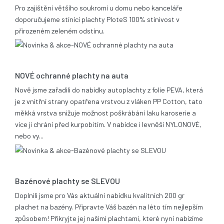
Pro zajištění většího soukromí u domu nebo kanceláře
doporučujeme stínící plachty PloteS 100% stínivost v
přirozeném zeleném odstínu.
25.06.2019
NOVÉ ochranné plachty na auta
Nově jsme zařadili do nabídky autoplachty z folie PEVA, která
je z vnitřní strany opatřena vrstvou z vláken PP Cotton, tato
měkká vrstva snižuje možnost poškrábání laku karoserie a
více ji chrání před kurpobitím. V nabídce i levněší NYLONOVÉ,
nebo vy...
21.05.2014
Bazénové plachty se SLEVOU
Doplnili jsme pro Vás aktuální nabídku kvalitních 200 gr
plachet na bazény. Připravte Váš bazén na léto tím nejlepším
způsobem! Přikryjte jej našimi plachtami, které nyní nabízíme