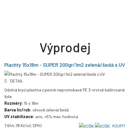
Výprodej
Plachty 15x18m - SUPER 200gr/1m2 zelená/šedá s UV
DETAIL
Odolná krycí plachta z pevné nepromokavé PE 3-vrstvé kašírované
folie
Rozměry:
15 x 18m
Barva líc/rub:
olivově zelená/šedá
UV stabilizace:
ano, +5% max. hodnota
7 644,78 Kč
(vč. DPH)
KOUPIT