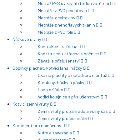
Metráž PES s akrylát/teflon zátěrem
Metráže z PVC plachtovin
Metráže z celtoviny
Metráže z nehořlavých tkanin
Metráže z PVC fólií
Nůžkové stany
Kontrukce + střecha
Konstrukce + střecha + bočnice
Závaží a příslušenství
Doplňky plachet, kotvící lana, háčky
Oka na plachty a nářadí pro montáž
Karabiny, háčky a pásky
Lana a šňůry
Vodící kolejnice s příslušenstvím
Kotvící zemní vruty
Zemní vruty pro zahradu a volný čas
Zemní vruty profesionální
Sortiment pro domácnost
Kufry a zavazadla
Alkohol testery