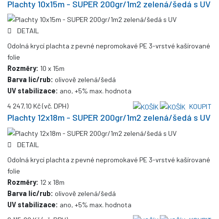
Plachty 10x15m - SUPER 200gr/1m2 zelená/šedá s UV
DETAIL
Odolná krycí plachta z pevné nepromokavé PE 3-vrstvé kašírované
folie
Rozměry:
10 x 15m
Barva líc/rub:
olivově zelená/šedá
UV stabilizace:
ano, +5% max. hodnota
4 247,10 Kč
(vč. DPH)
KOUPIT
Plachty 12x18m - SUPER 200gr/1m2 zelená/šedá s UV
DETAIL
Odolná krycí plachta z pevné nepromokavé PE 3-vrstvé kašírované
folie
Rozměry:
12 x 18m
Barva líc/rub:
olivově zelená/šedá
UV stabilizace:
ano, +5% max. hodnota