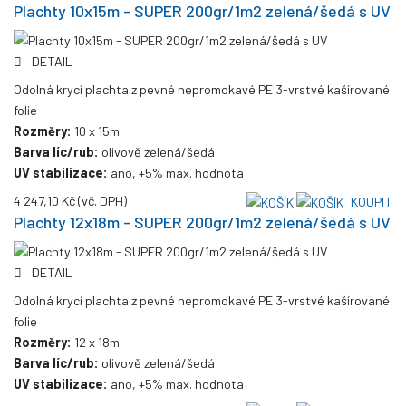
Plachty 10x15m - SUPER 200gr/1m2 zelená/šedá s UV
DETAIL
Odolná krycí plachta z pevné nepromokavé PE 3-vrstvé kašírované
folie
Rozměry:
10 x 15m
Barva líc/rub:
olivově zelená/šedá
UV stabilizace:
ano, +5% max. hodnota
4 247,10 Kč
(vč. DPH)
KOUPIT
Plachty 12x18m - SUPER 200gr/1m2 zelená/šedá s UV
DETAIL
Odolná krycí plachta z pevné nepromokavé PE 3-vrstvé kašírované
folie
Rozměry:
12 x 18m
Barva líc/rub:
olivově zelená/šedá
UV stabilizace:
ano, +5% max. hodnota