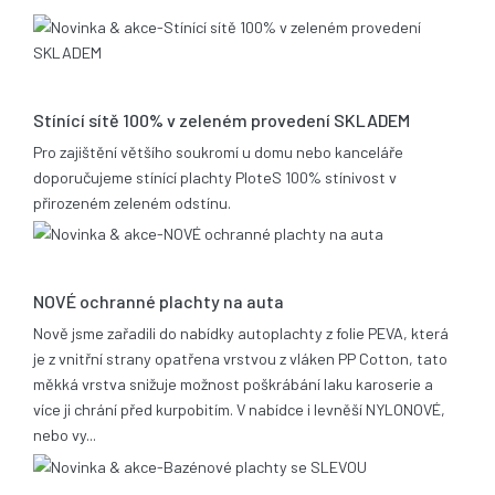
13.08.2020
Stínící sítě 100% v zeleném provedení SKLADEM
Pro zajištění většího soukromí u domu nebo kanceláře
doporučujeme stínící plachty PloteS 100% stínivost v
přirozeném zeleném odstínu.
25.06.2019
NOVÉ ochranné plachty na auta
Nově jsme zařadili do nabídky autoplachty z folie PEVA, která
je z vnitřní strany opatřena vrstvou z vláken PP Cotton, tato
měkká vrstva snižuje možnost poškrábání laku karoserie a
více ji chrání před kurpobitím. V nabídce i levněší NYLONOVÉ,
nebo vy...
21.05.2014