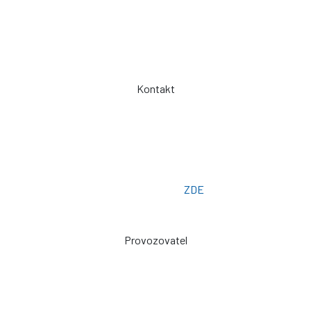
Obchodní podmínky
Záruka a servis
Spolupráce
Kontakt
Telefon: +420 775 101 719
Otevřeno: Po -> Pá - 7:00 - 15:30
Osobní odběr: ZLÍN
Email: prodej@plachty.as
Poptávkový formulář:
ZDE
Provozovatel
Zdeněk Sviták
Pozlovice ev. č. 93