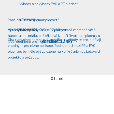
Výhody a nevýhody PVC a PE plachet
Proč je důležitá gramáž plachet?
20.10.2023
Větší odolnost a životnost: Vyšší gramáž znamená větší
Výhody a nevýhody PVC a PE plachet
20.10.2023
hustotu materiálu, což přispívá k delší životnosti plachty a
Oba typy plachet mají své specifické výhody, které je dělají
lepší odolnosti proti opotřebení​​.
VŠECHNY ČLÁNKY
vhodnými pro různé aplikace. Rozhodnutí mezi PE a PVC
plachtou by mělo být založeno na konkrétních požadavcích
projektu a požadov...
O firmě
Úvodní stránka
Kontakty / Poptávka výroby
Často kladené dotazy
Jak objednávat?