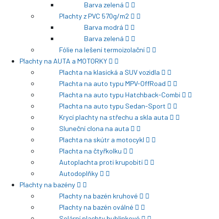
Barva zelená
Plachty z PVC 570g/m2
Barva modrá
Barva zelená
Fólie na lešení termoizolační
Plachty na AUTA a MOTORKY
Plachta na klasická a SUV vozidla
Plachta na auto typu MPV-OffRoad
Plachta na auto typu Hatchback-Combi
Plachta na auto typu Sedan-Sport
Krycí plachty na střechu a skla auta
Sluneční clona na auta
Plachta na skútr a motocykl
Plachta na čtyřkolku
Autoplachta proti krupobití
Autodoplňky
Plachty na bazény
Plachty na bazén kruhové
Plachty na bazén oválné
Solární plachty bublinkové