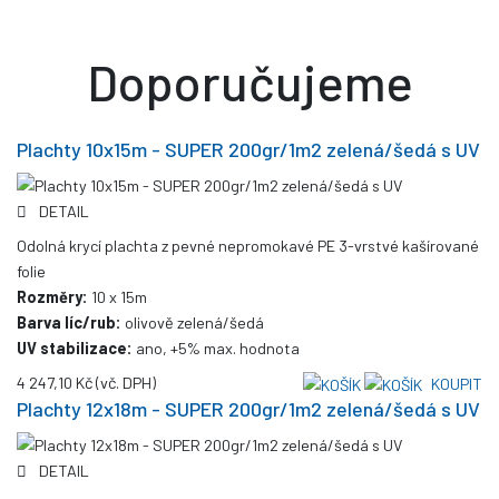
Doporučujeme
Plachty 10x15m - SUPER 200gr/1m2 zelená/šedá s UV
DETAIL
Odolná krycí plachta z pevné nepromokavé PE 3-vrstvé kašírované
folie
Rozměry:
10 x 15m
Barva líc/rub:
olivově zelená/šedá
UV stabilizace:
ano, +5% max. hodnota
4 247,10 Kč
(vč. DPH)
KOUPIT
Plachty 12x18m - SUPER 200gr/1m2 zelená/šedá s UV
DETAIL