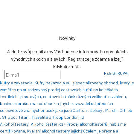
76326
prodej@plachty.as
NENÍ VÝDEJNÍM MÍSTEM
Novinky
Zadejte svůj email a my Vás budeme informovat o novinkách,
výhodných akcích a slevách. Registrace je zdarma a lze ji
kdykoli zrušit.
REGISTROVAT
Kufry a zavazadla
Kufry-zavazadla.eu je specializovaný obchod, který je
zaměřen na autorizovaný prodej cestovních kufrů na kolečkách
textilních i plastových, cestovních tašek různých velikostí a vzhledu,
business brašen na notebook a jiných zavazadel od předních
celosvětově znamých značek jako jsou Carlton , Delsey , March , Ortlieb
, Stratic , Titan , Travelite a Troop London .
Alkohol testery
Alkohol tester .cz - Prodej alkoholtesterů, nabízíme
certifikované, kvalitní alkohol testery jejichž účelem je přesná a