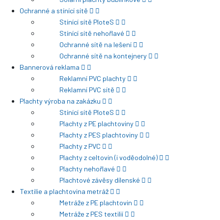
Ochranné a stínící sítě
Stínící sítě PloteS
Stínící sítě nehořlavé
Ochranné sítě na lešení
Ochranné sítě na kontejnery
Bannerová reklama
Reklamní PVC plachty
Reklamní PVC sítě
Plachty výroba na zakázku
Stínící sítě PloteS
Plachty z PE plachtoviny
Plachty z PES plachtoviny
Plachty z PVC
Plachty z celtovin (i voděodolné)
Plachty nehořlavé
Plachtové závěsy dílenské
Textilie a plachtovina metráž
Metráže z PE plachtovin
Metráže z PES textilií