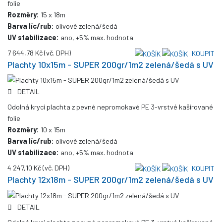
folie
Rozměry:
15 x 18m
Barva líc/rub:
olivově zelená/šedá
UV stabilizace:
ano, +5% max. hodnota
7 644,78 Kč
(vč. DPH)
KOUPIT
Plachty 10x15m - SUPER 200gr/1m2 zelená/šedá s UV
DETAIL
Odolná krycí plachta z pevné nepromokavé PE 3-vrstvé kašírované
folie
Rozměry:
10 x 15m
Barva líc/rub:
olivově zelená/šedá
UV stabilizace:
ano, +5% max. hodnota
4 247,10 Kč
(vč. DPH)
KOUPIT
Plachty 12x18m - SUPER 200gr/1m2 zelená/šedá s UV
DETAIL