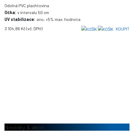
Odolná PVC plachtovina
Očka:
v intervalu 50 cm
UV stabilizace:
ano, +5% max. hodnota
3 104,86 Kč
(vč. DPH)
KOUPIT
Novinky & akce