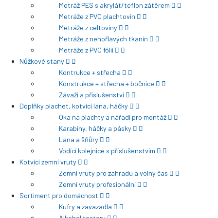
Metráž PES s akrylát/teflon zátěrem
Metráže z PVC plachtovin
Metráže z celtoviny
Metráže z nehořlavých tkanin
Metráže z PVC fólií
Nůžkové stany
Kontrukce + střecha
Konstrukce + střecha + bočnice
Závaží a příslušenství
Doplňky plachet, kotvící lana, háčky
Oka na plachty a nářadí pro montáž
Karabiny, háčky a pásky
Lana a šňůry
Vodící kolejnice s příslušenstvím
Kotvící zemní vruty
Zemní vruty pro zahradu a volný čas
Zemní vruty profesionální
Sortiment pro domácnost
Kufry a zavazadla
Alkohol testery