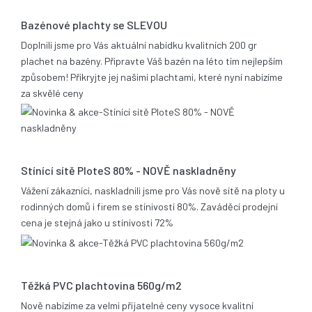
Bazénové plachty se SLEVOU
Doplnili jsme pro Vás aktuální nabídku kvalitních 200 gr
plachet na bazény. Připravte Váš bazén na léto tím nejlepším
způsobem! Přikryjte jej našimi plachtami, které nyní nabízíme
za skvělé ceny
17.12.2013
Stínící sítě PloteS 80% - NOVĚ naskladněny
Vážení zákazníci, naskladnili jsme pro Vás nově sítě na ploty u
rodinných domů i firem se stínivostí 80%. Zaváděcí prodejní
cena je stejná jako u stínivosti 72%
05.11.2013
Těžká PVC plachtovina 560g/m2
Nově nabízíme za velmi přijatelné ceny vysoce kvalitní