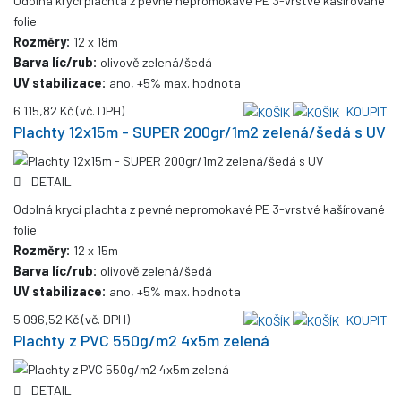
Odolná krycí plachta z pevné nepromokavé PE 3-vrstvé kašírované
folie
Rozměry:
12 x 18m
Barva líc/rub:
olivově zelená/šedá
UV stabilizace:
ano, +5% max. hodnota
6 115,82 Kč
(vč. DPH)
KOUPIT
Plachty 12x15m - SUPER 200gr/1m2 zelená/šedá s UV
DETAIL
Odolná krycí plachta z pevné nepromokavé PE 3-vrstvé kašírované
folie
Rozměry:
12 x 15m
Barva líc/rub:
olivově zelená/šedá
UV stabilizace:
ano, +5% max. hodnota
5 096,52 Kč
(vč. DPH)
KOUPIT
Plachty z PVC 550g/m2 4x5m zelená
DETAIL