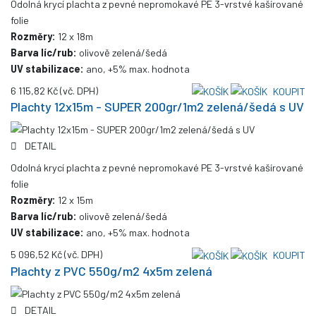
Odolná krycí plachta z pevné nepromokavé PE 3-vrstvé kašírované
folie
Rozměry:
12 x 18m
Barva líc/rub:
olivově zelená/šedá
UV stabilizace:
ano, +5% max. hodnota
6 115,82 Kč
(vč. DPH)
KOUPIT
Plachty 12x15m - SUPER 200gr/1m2 zelená/šedá s UV
DETAIL
Odolná krycí plachta z pevné nepromokavé PE 3-vrstvé kašírované
folie
Rozměry:
12 x 15m
Barva líc/rub:
olivově zelená/šedá
UV stabilizace:
ano, +5% max. hodnota
5 096,52 Kč
(vč. DPH)
KOUPIT
Plachty z PVC 550g/m2 4x5m zelená
DETAIL