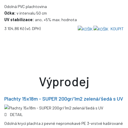
Odolná PVC plachtovina
Očka:
v intervalu 50 cm
UV stabilizace:
ano, +5% max. hodnota
3 104,86 Kč
(vč. DPH)
KOUPIT
Výprodej
Plachty 15x18m - SUPER 200gr/1m2 zelená/šedá s UV
DETAIL
Odolná krycí plachta z pevné nepromokavé PE 3-vrstvé kašírované