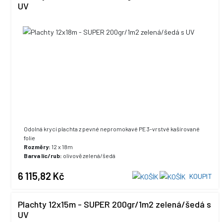
UV
Odolná krycí plachta z pevné nepromokavé PE 3-vrstvé kašírované
folie
Rozměry:
12 x 18m
Barva líc/rub:
olivově zelená/šedá
UV stabilizace:
ano, +5% max. hodnota
6 115,82 Kč
KOUPIT
Plachty 12x15m - SUPER 200gr/1m2 zelená/šedá s
UV