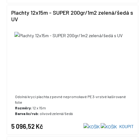
Plachty 12x15m - SUPER 200gr/1m2 zelená/šedá s
UV
Odolná krycí plachta z pevné nepromokavé PE 3-vrstvé kašírované
folie
Rozměry:
12 x 15m
Barva líc/rub:
olivově zelená/šedá
UV stabilizace:
ano, +5% max. hodnota
5 096,52 Kč
KOUPIT