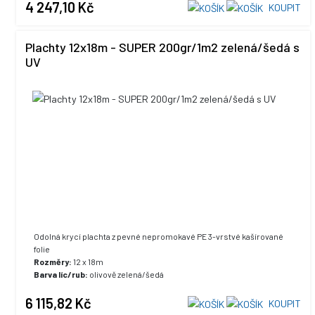
4 247,10 Kč
KOUPIT
Plachty 12x18m - SUPER 200gr/1m2 zelená/šedá s
UV
Odolná krycí plachta z pevné nepromokavé PE 3-vrstvé kašírované
folie
Rozměry:
12 x 18m
Barva líc/rub:
olivově zelená/šedá
UV stabilizace:
ano, +5% max. hodnota
6 115,82 Kč
KOUPIT