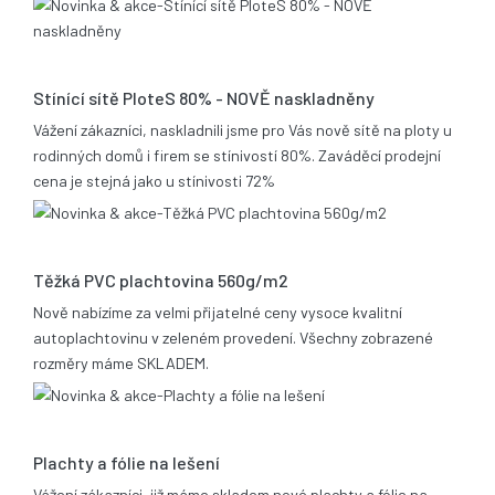
17.12.2013
Stínící sítě PloteS 80% - NOVĚ naskladněny
Vážení zákazníci, naskladnili jsme pro Vás nově sítě na ploty u
rodinných domů i firem se stínivostí 80%. Zaváděcí prodejní
cena je stejná jako u stínivosti 72%
05.11.2013
Těžká PVC plachtovina 560g/m2
Nově nabízíme za velmi přijatelné ceny vysoce kvalitní
autoplachtovinu v zeleném provedení. Všechny zobrazené
rozměry máme SKLADEM.
06.02.2012
Plachty a fólie na lešení
Vážení zákazníci, již máme skladem nové plachty a fólie na