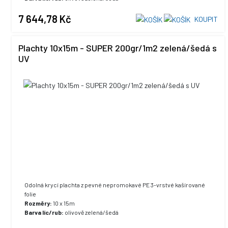
UV stabilizace:
ano, +5% max. hodnota
7 644,78 Kč
KOUPIT
Plachty 10x15m - SUPER 200gr/1m2 zelená/šedá s
UV
Odolná krycí plachta z pevné nepromokavé PE 3-vrstvé kašírované
folie
Rozměry:
10 x 15m
Barva líc/rub:
olivově zelená/šedá
UV stabilizace:
ano, +5% max. hodnota