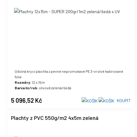
Odolná krycí plachta z pevné nepromokavé PE 3-vrstvé kašírované
folie
Rozměry:
12 x 15m
Barva líc/rub:
olivově zelená/šedá
UV stabilizace:
ano, +5% max. hodnota
5 096,52 Kč
KOUPIT
Plachty z PVC 550g/m2 4x5m zelená