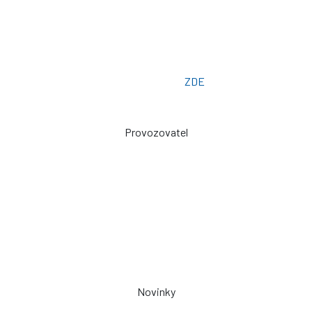
Telefon: +420 775 101 719
Otevřeno: Po -> Pá - 7:00 - 15:30
Osobní odběr: ZLÍN
Email: prodej@plachty.as
Poptávkový formulář:
ZDE
Provozovatel
Zdeněk Sviták
Pozlovice ev. č. 93
76326
prodej@plachty.as
NENÍ VÝDEJNÍM MÍSTEM
Novinky