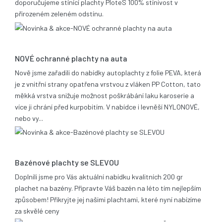
doporučujeme stínící plachty PloteS 100% stínivost v
přirozeném zeleném odstínu.
25.06.2019
NOVÉ ochranné plachty na auta
Nově jsme zařadili do nabídky autoplachty z folie PEVA, která
je z vnitřní strany opatřena vrstvou z vláken PP Cotton, tato
měkká vrstva snižuje možnost poškrábání laku karoserie a
více ji chrání před kurpobitím. V nabídce i levněší NYLONOVÉ,
nebo vy...
21.05.2014
Bazénové plachty se SLEVOU
Doplnili jsme pro Vás aktuální nabídku kvalitních 200 gr
plachet na bazény. Připravte Váš bazén na léto tím nejlepším
způsobem! Přikryjte jej našimi plachtami, které nyní nabízíme
za skvělé ceny