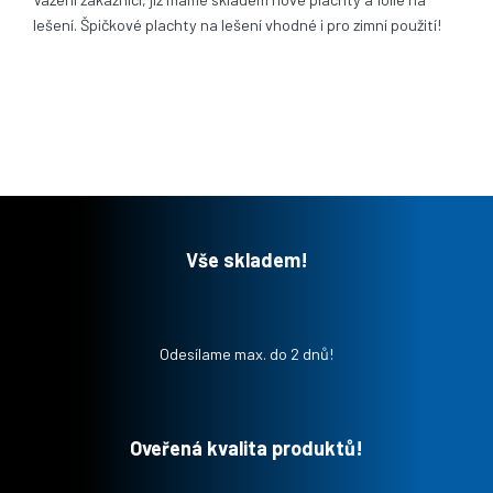
lešení. Špičkové plachty na lešení vhodné i pro zimní použití!
Vše skladem!
Odesílame max. do 2 dnů!
Oveřená kvalita produktů!