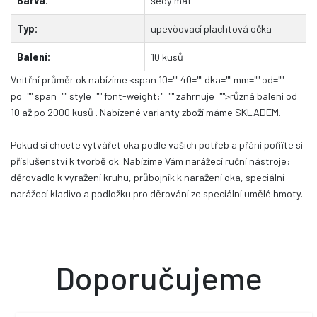
Barva:
šedý mat
Typ:
upevòovací plachtová očka
Balení:
10 kusů
Vnitřní průměr
ok nabízíme <span 10="" 40="" dka="" mm="" od=""
po="" span="" style="" font-weight:"="" zahrnuje="">různá balení od
10 až po 2000 kusů . Nabízené varianty zboží máme SKLADEM.
Pokud si chcete vytvářet oka podle vašich potřeb a přání pořiïte si
příslušenství k tvorbě ok. Nabízíme Vám narážecí ruční nástroje:
děrovadlo k vyražení kruhu, průbojník k naražení oka, speciální
narážecí kladivo a podložku pro děrování ze speciální umělé hmoty.
Doporučujeme