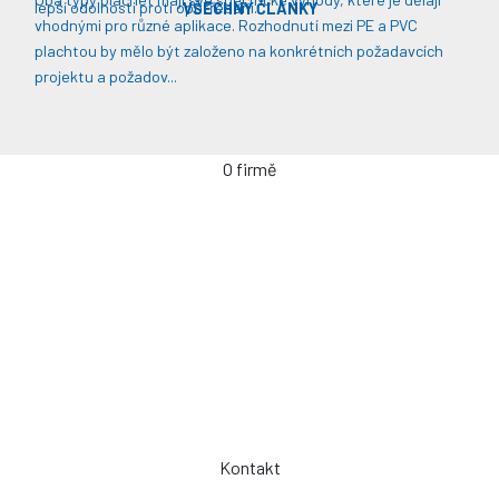
lepší odolnosti proti opotřebení​​.
VŠECHNY ČLÁNKY
vhodnými pro různé aplikace. Rozhodnutí mezi PE a PVC
plachtou by mělo být založeno na konkrétních požadavcích
projektu a požadov...
O firmě
Úvodní stránka
Kontakty / Poptávka výroby
Často kladené dotazy
Jak objednávat?
Obchodní podmínky
Záruka a servis
Spolupráce
Kontakt