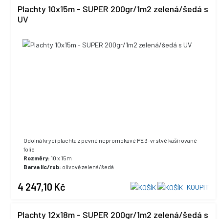
Plachty 10x15m - SUPER 200gr/1m2 zelená/šedá s
UV
Odolná krycí plachta z pevné nepromokavé PE 3-vrstvé kašírované
folie
Rozměry:
10 x 15m
Barva líc/rub:
olivově zelená/šedá
UV stabilizace:
ano, +5% max. hodnota
4 247,10 Kč
KOUPIT
Plachty 12x18m - SUPER 200gr/1m2 zelená/šedá s