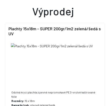
Výprodej
Plachty 15x18m - SUPER 200gr/1m2 zelená/šedá s
UV
Odolná krycí plachta z pevné nepromokavé PE 3-vrstvé kašírované
folie
Rozměry:
15 x 18m
Barva líc/rub:
olivově zelená/šedá