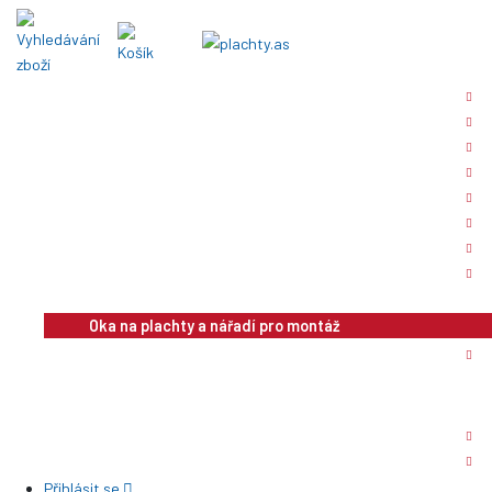
Krycí plachty - ochranné
Plachty na AUTA a MOTORKY
Plachty na bazény
Ochranné a stínící sítě
Bannerová reklama
Plachty výroba na zakázku
Textilie a plachtovina metráž
Nůžkové stany
Doplňky plachet, kotvící lana, háčky
Oka na plachty a nářadí pro montáž
Karabiny, háčky a pásky
Lana a šňůry
Vodící kolejnice s příslušenstvím
Kotvící zemní vruty
Sortiment pro domácnost
Přihlásit se