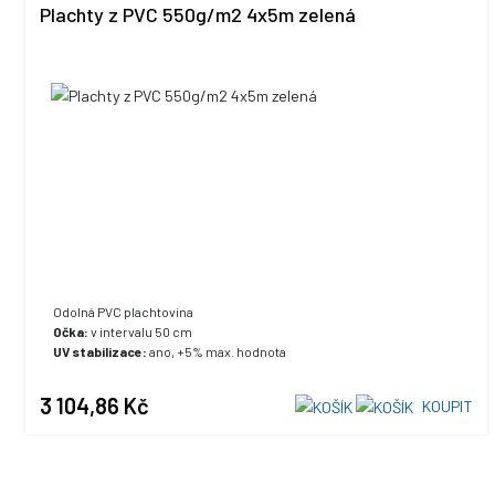
Plachty z PVC 550g/m2 4x5m zelená
Odolná PVC plachtovina
Očka:
v intervalu 50 cm
UV stabilizace:
ano, +5% max. hodnota
3 104,86 Kč
KOUPIT