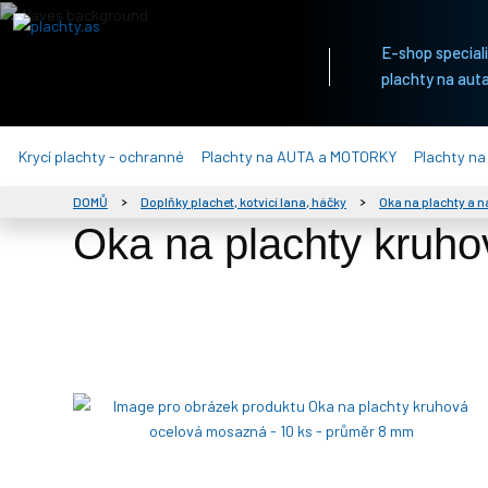
E-shop specializ
plachty na auta
Krycí plachty - ochranné
Plachty na AUTA a MOTORKY
Plachty na
DOMŮ
Doplňky plachet, kotvící lana, háčky
Oka na plachty a n
Oka na plachty kruho