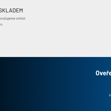
ní SKLADEM
ručujeme stínící
u.
Oveře
I