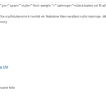
"" po="" span="" style="" font-weight:"="" zahrnuje="">různá balení od 1
te si příslušenství k tvorbě ok. Nabízíme Vám narážecí ruční nástroje: dě
hmoty.
 s UV
vané folie