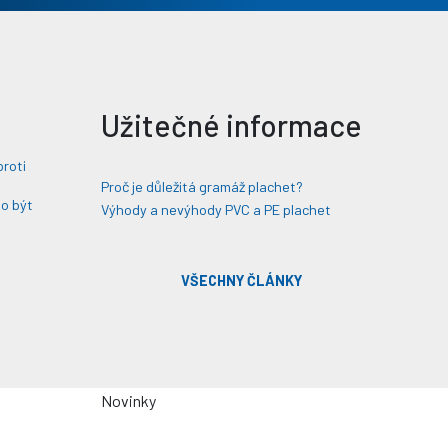
Užitečné informace
proti
Proč je důležitá gramáž plachet?
lo být
Výhody a nevýhody PVC a PE plachet
VŠECHNY ČLÁNKY
Novinky