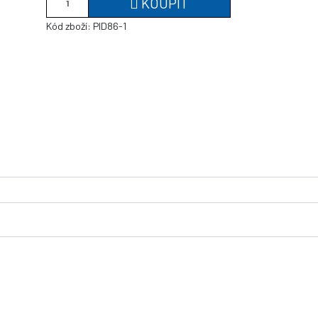
KOUPIT
Kód zboží:
PID86-1