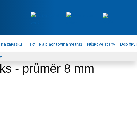
 na zakázku
Textilie a plachtovina metráž
Nůžkové stany
Doplňky 
mm
 ks - průměr 8 mm