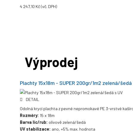
4 247,10 Kč
(vč. DPH)
Výprodej
Plachty 15x18m - SUPER 200gr/1m2 zelená/šedá
DETAIL
Odolná krycí plachta z pevné nepromokavé PE 3-vrstvé kašíro
Rozměry:
15 x 18m
Barva líc/rub:
olivově zelená/šedá
UV stabilizace:
ano, +5% max. hodnota