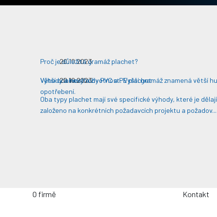
Proč je důležitá gramáž plachet?
20.10.2023
Větší odolnost a životnost: Vyšší gramáž znamená větší hust
Výhody a nevýhody PVC a PE plachet
20.10.2023
opotřebení​​.
Oba typy plachet mají své specifické výhody, které je děla
založeno na konkrétních požadavcích projektu a požadov...
O firmě
Kontakt