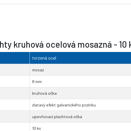
hty kruhová ocelová mosazná - 10
tvrzená ocel
mosaz
8 mm
kruhová očka
zlatavý efekt galvanického pozinku
upevňovací plachtová očka
10 ks