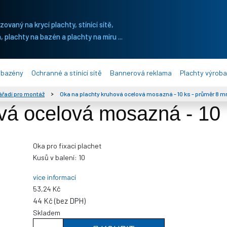
ovaný na krycí plachty, stínící sítě,
, plachty na bazén a plachty na miru ...
 bazény
Ochranné a stínící sítě
Bannerová reklama
Plachty výroba
ářadí pro montáž
Oka na plachty kruhová ocelová mosazná - 10 ks - průměr 8 
vá ocelová mosazná - 10
Oka pro fixaci plachet
Kusů v balení:
10
více informací
53,24 Kč
44 Kč (bez DPH)
Skladem