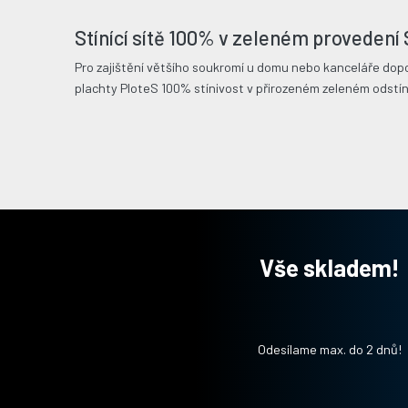
Stínící sítě 100% v zeleném provede
Pro zajištění většího soukromí u domu nebo kanceláře dopo
plachty PloteS 100% stínivost v přirozeném zeleném odstín
Vše skladem!
Odesílame max. do 2 dnů!