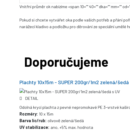
Vnitřní průměr
ok nabízíme <span 10="" 40="" dka="" mm="" od=
Pokud si chcete vytvářet oka podle vašich potřeb a přání pořiï
narážecí kladivo a podložku pro děrování ze speciální umělé 
Doporučujeme
Plachty 10x15m - SUPER 200gr/1m2 zelená/šedá
DETAIL
Odolná krycí plachta z pevné nepromokavé PE 3-vrstvé kašíro
Rozměry:
10 x 15m
Barva líc/rub:
olivově zelená/šedá
UV stabilizace:
ano, +5% max. hodnota