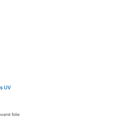
 s UV
vané folie