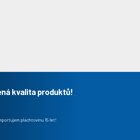
ná kvalita produktů!
mportujem plachtovinu 15 let!