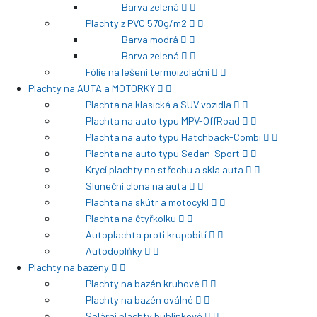
Barva zelená
Plachty z PVC 570g/m2
Barva modrá
Barva zelená
Fólie na lešení termoizolační
Plachty na AUTA a MOTORKY
Plachta na klasická a SUV vozidla
Plachta na auto typu MPV-OffRoad
Plachta na auto typu Hatchback-Combi
Plachta na auto typu Sedan-Sport
Krycí plachty na střechu a skla auta
Sluneční clona na auta
Plachta na skútr a motocykl
Plachta na čtyřkolku
Autoplachta proti krupobití
Autodoplňky
Plachty na bazény
Plachty na bazén kruhové
Plachty na bazén oválné
Solární plachty bublinkové