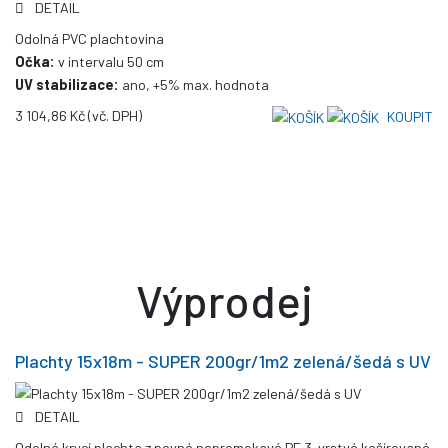
DETAIL
Odolná PVC plachtovina
Očka:
v intervalu 50 cm
UV stabilizace:
ano, +5% max. hodnota
3 104,86 Kč
(vč. DPH)
KOUPIT
Výprodej
Plachty 15x18m - SUPER 200gr/1m2 zelená/šedá s UV
DETAIL
Odolná krycí plachta z pevné nepromokavé PE 3-vrstvé kašírované