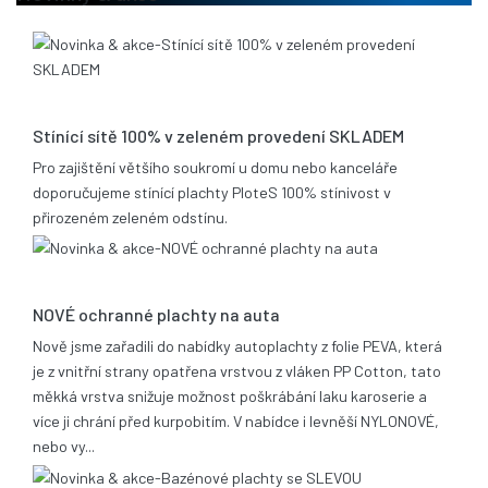
13.08.2020
Stínící sítě 100% v zeleném provedení SKLADEM
Pro zajištění většího soukromí u domu nebo kanceláře
doporučujeme stínící plachty PloteS 100% stínivost v
přirozeném zeleném odstínu.
25.06.2019
NOVÉ ochranné plachty na auta
Nově jsme zařadili do nabídky autoplachty z folie PEVA, která
je z vnitřní strany opatřena vrstvou z vláken PP Cotton, tato
měkká vrstva snižuje možnost poškrábání laku karoserie a
více ji chrání před kurpobitím. V nabídce i levněší NYLONOVÉ,
nebo vy...