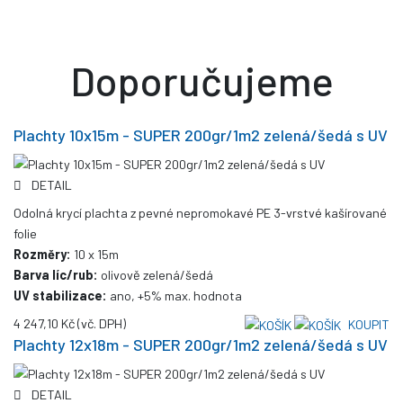
Doporučujeme
Plachty 10x15m - SUPER 200gr/1m2 zelená/šedá s UV
DETAIL
Odolná krycí plachta z pevné nepromokavé PE 3-vrstvé kašírované
folie
Rozměry:
10 x 15m
Barva líc/rub:
olivově zelená/šedá
UV stabilizace:
ano, +5% max. hodnota
4 247,10 Kč
(vč. DPH)
KOUPIT
Plachty 12x18m - SUPER 200gr/1m2 zelená/šedá s UV
DETAIL