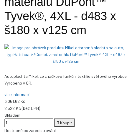
materiálu DuPont™
Tyvek®, 4XL - d483 x
š180 x v125 cm
Autoplachta Mikel, ze značkové funkční textilie světového výrobce.
Vyrobeno v ČR.
více informací
3 051,62 Kč
2 522 Kč (bez DPH)
Skladem
Koupit
Dostupné po zaregistrování