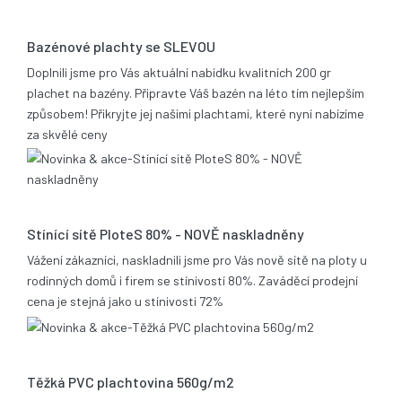
21.05.2014
Bazénové plachty se SLEVOU
Doplnili jsme pro Vás aktuální nabídku kvalitních 200 gr
plachet na bazény. Připravte Váš bazén na léto tím nejlepším
způsobem! Přikryjte jej našimi plachtami, které nyní nabízíme
za skvělé ceny
17.12.2013
Stínící sítě PloteS 80% - NOVĚ naskladněny
Vážení zákazníci, naskladnili jsme pro Vás nově sítě na ploty u
rodinných domů i firem se stínivostí 80%. Zaváděcí prodejní
cena je stejná jako u stínivosti 72%
05.11.2013
Těžká PVC plachtovina 560g/m2