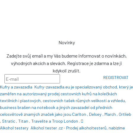
76326
prodej@plachty.as
NENÍ VÝDEJNÍM MÍSTEM
Novinky
Zadejte svůj email a my Vás budeme informovat o novinkách,
výhodných akcích a slevách. Registrace je zdarma a lze ji
kdykoli zrušit.
REGISTROVAT
Kufry a zavazadla
Kufry-zavazadla.eu je specializovaný obchod, který je
zaměřen na autorizovaný prodej cestovních kufrů na kolečkách
textilních i plastových, cestovních tašek různých velikostí a vzhledu,
business brašen na notebook a jiných zavazadel od předních
celosvětově znamých značek jako jsou Carlton , Delsey , March , Ortlieb
, Stratic , Titan , Travelite a Troop London .
Alkohol testery
Alkohol tester .cz - Prodej alkoholtesterů, nabízíme