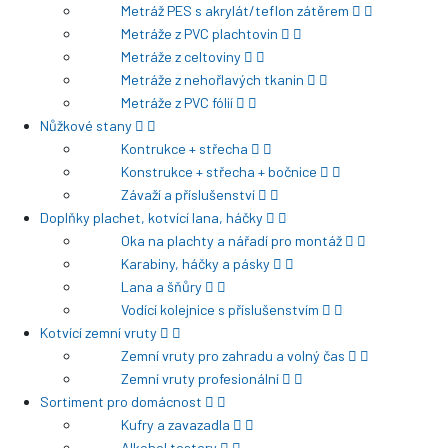
Metráž PES s akrylát/teflon zátěrem
Metráže z PVC plachtovin
Metráže z celtoviny
Metráže z nehořlavých tkanin
Metráže z PVC fólií
Nůžkové stany
Kontrukce + střecha
Konstrukce + střecha + bočnice
Závaží a příslušenství
Doplňky plachet, kotvící lana, háčky
Oka na plachty a nářadí pro montáž
Karabiny, háčky a pásky
Lana a šňůry
Vodící kolejnice s příslušenstvím
Kotvící zemní vruty
Zemní vruty pro zahradu a volný čas
Zemní vruty profesionální
Sortiment pro domácnost
Kufry a zavazadla
Alkohol testery