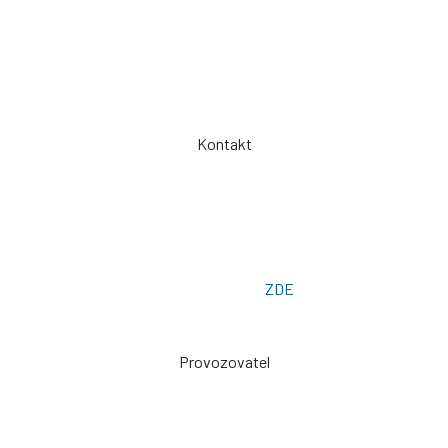
Obchodní podmínky
Záruka a servis
Spolupráce
Kontakt
Telefon: +420 775 101 719
Otevřeno: Po -> Pá - 7:00 - 15:30
Osobní odběr: ZLÍN
Email: prodej@plachty.as
Poptávkový formulář:
ZDE
Provozovatel
Zdeněk Sviták
Pozlovice ev. č. 93