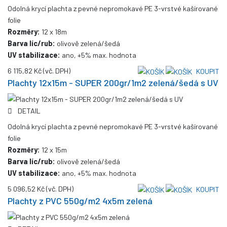
Odolná krycí plachta z pevné nepromokavé PE 3-vrstvé kašírované
folie
Rozměry:
12 x 18m
Barva líc/rub:
olivově zelená/šedá
UV stabilizace:
ano, +5% max. hodnota
6 115,82 Kč
(vč. DPH)
KOUPIT
Plachty 12x15m - SUPER 200gr/1m2 zelená/šedá s UV
DETAIL
Odolná krycí plachta z pevné nepromokavé PE 3-vrstvé kašírované
folie
Rozměry:
12 x 15m
Barva líc/rub:
olivově zelená/šedá
UV stabilizace:
ano, +5% max. hodnota
5 096,52 Kč
(vč. DPH)
KOUPIT
Plachty z PVC 550g/m2 4x5m zelená