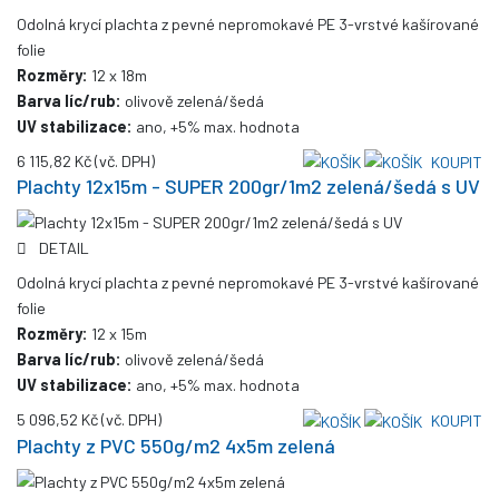
Odolná krycí plachta z pevné nepromokavé PE 3-vrstvé kašírované
folie
Rozměry:
12 x 18m
Barva líc/rub:
olivově zelená/šedá
UV stabilizace:
ano, +5% max. hodnota
6 115,82 Kč
(vč. DPH)
KOUPIT
Plachty 12x15m - SUPER 200gr/1m2 zelená/šedá s UV
DETAIL
Odolná krycí plachta z pevné nepromokavé PE 3-vrstvé kašírované
folie
Rozměry:
12 x 15m
Barva líc/rub:
olivově zelená/šedá
UV stabilizace:
ano, +5% max. hodnota
5 096,52 Kč
(vč. DPH)
KOUPIT
Plachty z PVC 550g/m2 4x5m zelená