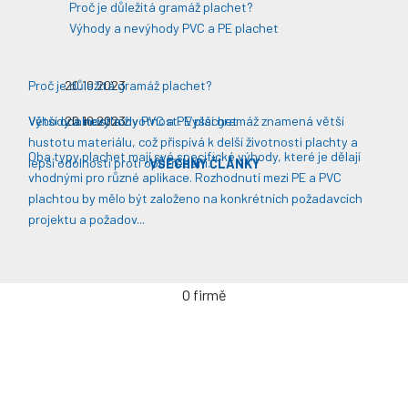
Proč je důležitá gramáž plachet?
Výhody a nevýhody PVC a PE plachet
Proč je důležitá gramáž plachet?
20.10.2023
Větší odolnost a životnost: Vyšší gramáž znamená větší
Výhody a nevýhody PVC a PE plachet
20.10.2023
hustotu materiálu, což přispívá k delší životnosti plachty a
Oba typy plachet mají své specifické výhody, které je dělají
lepší odolnosti proti opotřebení​​.
VŠECHNY ČLÁNKY
vhodnými pro různé aplikace. Rozhodnutí mezi PE a PVC
plachtou by mělo být založeno na konkrétních požadavcích
projektu a požadov...
O firmě
Úvodní stránka
Kontakty / Poptávka výroby
Často kladené dotazy
Jak objednávat?