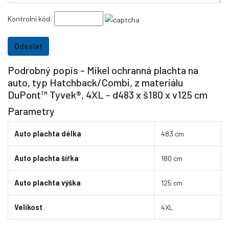
Kontrolní kód:
Podrobný popis - Mikel ochranná plachta na
auto, typ Hatchback/Combi, z materiálu
DuPont™ Tyvek®, 4XL - d483 x š180 x v125 cm
Parametry
Auto plachta délka
483 cm
Auto plachta šířka
180 cm
Auto plachta výška
125 cm
Velikost
4XL