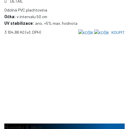
DETAIL
Odolná PVC plachtovina
Očka:
v intervalu 50 cm
UV stabilizace:
ano, +5% max. hodnota
3 104,86 Kč
(vč. DPH)
KOUPIT
Novinky & akce