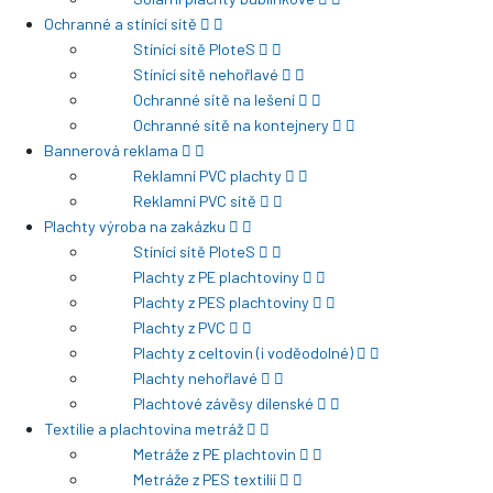
Ochranné a stínící sítě
Stínící sítě PloteS
Stínící sítě nehořlavé
Ochranné sítě na lešení
Ochranné sítě na kontejnery
Bannerová reklama
Reklamní PVC plachty
Reklamní PVC sítě
Plachty výroba na zakázku
Stínící sítě PloteS
Plachty z PE plachtoviny
Plachty z PES plachtoviny
Plachty z PVC
Plachty z celtovin (i voděodolné)
Plachty nehořlavé
Plachtové závěsy dílenské
Textilie a plachtovina metráž
Metráže z PE plachtovin
Metráže z PES textilií