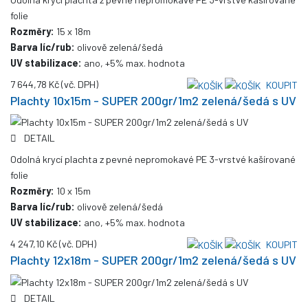
folie
Rozměry:
15 x 18m
Barva líc/rub:
olivově zelená/šedá
UV stabilizace:
ano, +5% max. hodnota
7 644,78 Kč
(vč. DPH)
KOUPIT
Plachty 10x15m - SUPER 200gr/1m2 zelená/šedá s UV
DETAIL
Odolná krycí plachta z pevné nepromokavé PE 3-vrstvé kašírované
folie
Rozměry:
10 x 15m
Barva líc/rub:
olivově zelená/šedá
UV stabilizace:
ano, +5% max. hodnota
4 247,10 Kč
(vč. DPH)
KOUPIT
Plachty 12x18m - SUPER 200gr/1m2 zelená/šedá s UV
DETAIL