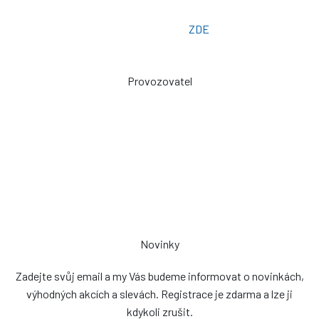
Email: prodej@plachty.as
Poptávkový formulář:
ZDE
Provozovatel
Zdeněk Sviták
Pozlovice ev. č. 93
76326
prodej@plachty.as
NENÍ VÝDEJNÍM MÍSTEM
Novinky
Zadejte svůj email a my Vás budeme informovat o novinkách,
výhodných akcích a slevách. Registrace je zdarma a lze ji
kdykoli zrušit.