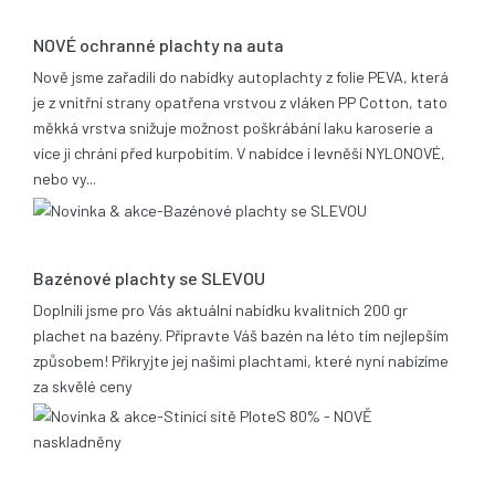
25.06.2019
NOVÉ ochranné plachty na auta
Nově jsme zařadili do nabídky autoplachty z folie PEVA, která
je z vnitřní strany opatřena vrstvou z vláken PP Cotton, tato
měkká vrstva snižuje možnost poškrábání laku karoserie a
více ji chrání před kurpobitím. V nabídce i levněší NYLONOVÉ,
nebo vy...
21.05.2014
Bazénové plachty se SLEVOU
Doplnili jsme pro Vás aktuální nabídku kvalitních 200 gr
plachet na bazény. Připravte Váš bazén na léto tím nejlepším
způsobem! Přikryjte jej našimi plachtami, které nyní nabízíme
za skvělé ceny
17.12.2013