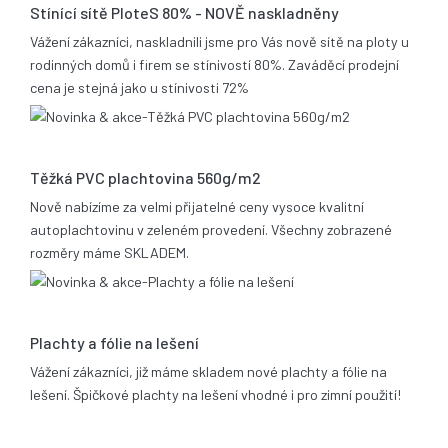
Stínící sítě PloteS 80% - NOVĚ naskladněny
Vážení zákazníci, naskladnili jsme pro Vás nově sítě na ploty u
rodinných domů i firem se stínivostí 80%. Zaváděcí prodejní
cena je stejná jako u stínivosti 72%
05.11.2013
Těžká PVC plachtovina 560g/m2
Nově nabízíme za velmi přijatelné ceny vysoce kvalitní
autoplachtovinu v zeleném provedení. Všechny zobrazené
rozměry máme SKLADEM.
06.02.2012
Plachty a fólie na lešení
Vážení zákazníci, již máme skladem nové plachty a fólie na
lešení. Špičkové plachty na lešení vhodné i pro zimní použití!