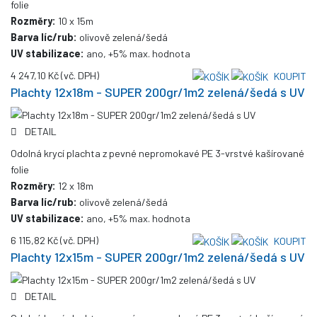
folie
Rozměry:
10 x 15m
Barva líc/rub:
olivově zelená/šedá
UV stabilizace:
ano, +5% max. hodnota
4 247,10 Kč
(vč. DPH)
KOUPIT
Plachty 12x18m - SUPER 200gr/1m2 zelená/šedá s UV
DETAIL
Odolná krycí plachta z pevné nepromokavé PE 3-vrstvé kašírované
folie
Rozměry:
12 x 18m
Barva líc/rub:
olivově zelená/šedá
UV stabilizace:
ano, +5% max. hodnota
6 115,82 Kč
(vč. DPH)
KOUPIT
Plachty 12x15m - SUPER 200gr/1m2 zelená/šedá s UV
DETAIL