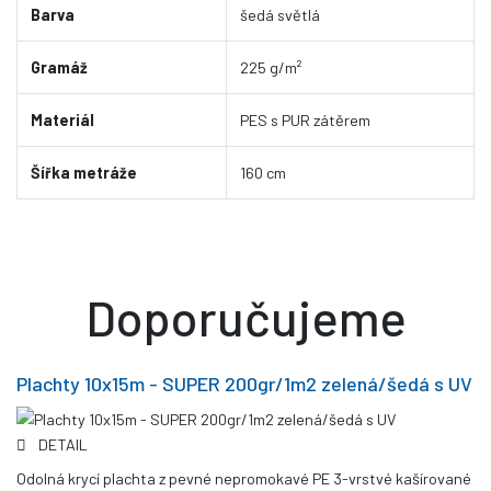
Barva
šedá světlá
Gramáž
225 g/m²
Materiál
PES s PUR zátěrem
Šířka metráže
160 cm
Doporučujeme
Plachty 10x15m - SUPER 200gr/1m2 zelená/šedá s UV
DETAIL
Odolná krycí plachta z pevné nepromokavé PE 3-vrstvé kašírované