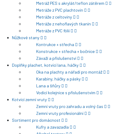
Metráž PES s akrylát/teflon zátěrem
Metráže z PVC plachtovin
Metráže z celtoviny
Metráže z nehořlavých tkanin
Metráže z PVC fólií
Nůžkové stany
Kontrukce + střecha
Konstrukce + střecha + bočnice
Závaží a příslušenství
Doplňky plachet, kotvící lana, háčky
Oka na plachty a nářadí pro montáž
Karabiny, háčky a pásky
Lana a šňůry
Vodící kolejnice s příslušenstvím
Kotvící zemní vruty
Zemní vruty pro zahradu a volný čas
Zemní vruty profesionální
Sortiment pro domácnost
Kufry a zavazadla
Alkohol testery