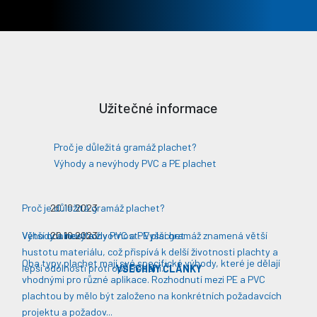
Užitečné informace
Proč je důležitá gramáž plachet?
Výhody a nevýhody PVC a PE plachet
Proč je důležitá gramáž plachet?
20.10.2023
Větší odolnost a životnost: Vyšší gramáž znamená větší
Výhody a nevýhody PVC a PE plachet
20.10.2023
hustotu materiálu, což přispívá k delší životnosti plachty a
Oba typy plachet mají své specifické výhody, které je dělají
lepší odolnosti proti opotřebení​​.
VŠECHNY ČLÁNKY
vhodnými pro různé aplikace. Rozhodnutí mezi PE a PVC
plachtou by mělo být založeno na konkrétních požadavcích
projektu a požadov...