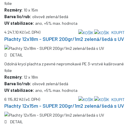
folie
Rozměry:
10 x 15m
Barva líc/rub:
olivově zelená/šedá
UV stabilizace:
ano, +5% max. hodnota
4 247,10 Kč
(vč. DPH)
KOUPIT
Plachty 12x18m - SUPER 200gr/1m2 zelená/šedá s UV
DETAIL
Odolná krycí plachta z pevné nepromokavé PE 3-vrstvé kašírované
folie
Rozměry:
12 x 18m
Barva líc/rub:
olivově zelená/šedá
UV stabilizace:
ano, +5% max. hodnota
6 115,82 Kč
(vč. DPH)
KOUPIT
Plachty 12x15m - SUPER 200gr/1m2 zelená/šedá s UV
DETAIL