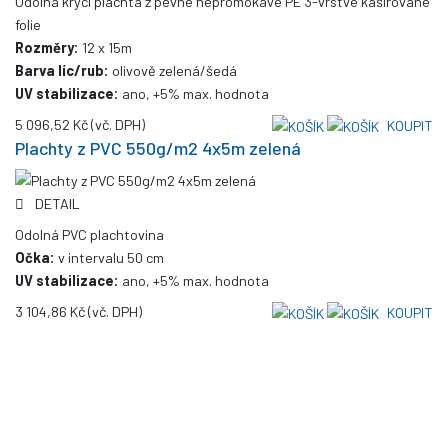
Odolná krycí plachta z pevné nepromokavé PE 3-vrstvé kašírované
folie
Rozměry:
12 x 15m
Barva líc/rub:
olivově zelená/šedá
UV stabilizace:
ano, +5% max. hodnota
5 096,52 Kč
(vč. DPH)
KOUPIT
Plachty z PVC 550g/m2 4x5m zelená
DETAIL
Odolná PVC plachtovina
Očka:
v intervalu 50 cm
UV stabilizace:
ano, +5% max. hodnota
3 104,86 Kč
(vč. DPH)
KOUPIT