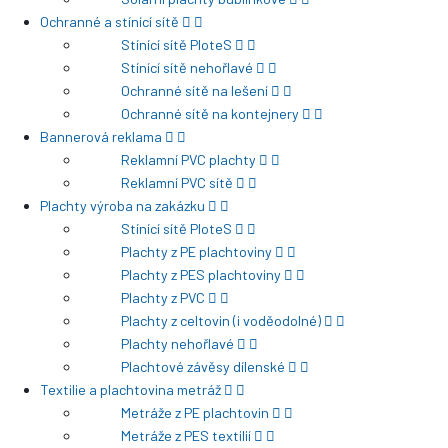
Ochranné a stínící sítě
Stínící sítě PloteS
Stínící sítě nehořlavé
Ochranné sítě na lešení
Ochranné sítě na kontejnery
Bannerová reklama
Reklamní PVC plachty
Reklamní PVC sítě
Plachty výroba na zakázku
Stínící sítě PloteS
Plachty z PE plachtoviny
Plachty z PES plachtoviny
Plachty z PVC
Plachty z celtovin (i voděodolné)
Plachty nehořlavé
Plachtové závěsy dílenské
Textilie a plachtovina metráž
Metráže z PE plachtovin
Metráže z PES textilií