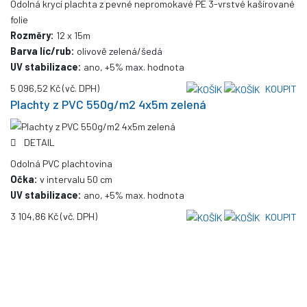
Odolná krycí plachta z pevné nepromokavé PE 3-vrstvé kašírované
folie
Rozměry:
12 x 15m
Barva líc/rub:
olivově zelená/šedá
UV stabilizace:
ano, +5% max. hodnota
5 096,52 Kč
(vč. DPH)
KOUPIT
Plachty z PVC 550g/m2 4x5m zelená
DETAIL
Odolná PVC plachtovina
Očka:
v intervalu 50 cm
UV stabilizace:
ano, +5% max. hodnota
3 104,86 Kč
(vč. DPH)
KOUPIT