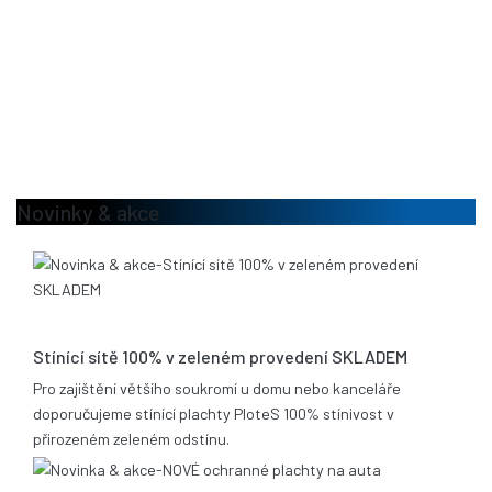
Novinky & akce
13.08.2020
Stínící sítě 100% v zeleném provedení SKLADEM
Pro zajištění většího soukromí u domu nebo kanceláře
doporučujeme stínící plachty PloteS 100% stínivost v
přirozeném zeleném odstínu.