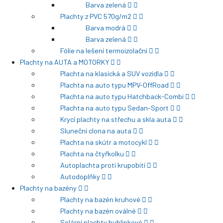
Barva zelená
Plachty z PVC 570g/m2
Barva modrá
Barva zelená
Fólie na lešení termoizolační
Plachty na AUTA a MOTORKY
Plachta na klasická a SUV vozidla
Plachta na auto typu MPV-OffRoad
Plachta na auto typu Hatchback-Combi
Plachta na auto typu Sedan-Sport
Krycí plachty na střechu a skla auta
Sluneční clona na auta
Plachta na skútr a motocykl
Plachta na čtyřkolku
Autoplachta proti krupobití
Autodoplňky
Plachty na bazény
Plachty na bazén kruhové
Plachty na bazén oválné
Solární plachty bublinkové