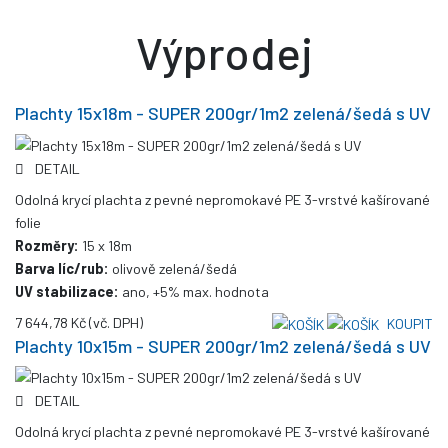
Výprodej
Plachty 15x18m - SUPER 200gr/1m2 zelená/šedá s UV
DETAIL
Odolná krycí plachta z pevné nepromokavé PE 3-vrstvé kašírované
folie
Rozměry:
15 x 18m
Barva líc/rub:
olivově zelená/šedá
UV stabilizace:
ano, +5% max. hodnota
7 644,78 Kč
(vč. DPH)
KOUPIT
Plachty 10x15m - SUPER 200gr/1m2 zelená/šedá s UV
DETAIL
Odolná krycí plachta z pevné nepromokavé PE 3-vrstvé kašírované