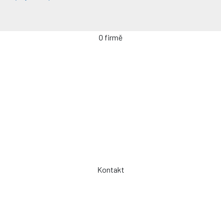
O firmě
Úvodní stránka
Kontakty / Poptávka výroby
Často kladené dotazy
Jak objednávat?
Obchodní podmínky
Záruka a servis
Spolupráce
Kontakt
Telefon: +420 775 101 719
Otevřeno: Po -> Pá - 7:00 - 15:30
Osobní odběr: ZLÍN