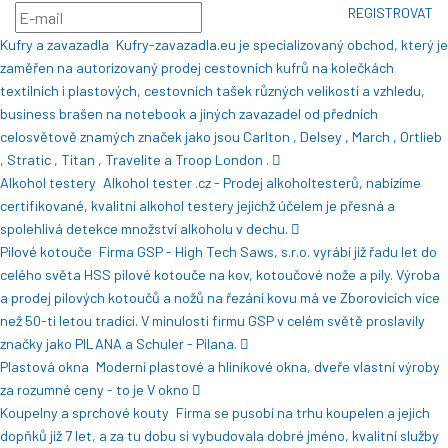
REGISTROVAT
Kufry a zavazadla
Kufry-zavazadla.eu je specializovaný obchod, který je
zaměřen na autorizovaný prodej cestovních kufrů na kolečkách
textilních i plastových, cestovních tašek různých velikostí a vzhledu,
business brašen na notebook a jiných zavazadel od předních
celosvětově znamých značek jako jsou Carlton , Delsey , March , Ortlieb
, Stratic , Titan , Travelite a Troop London .
Alkohol testery
Alkohol tester .cz - Prodej alkoholtesterů, nabízíme
certifikované, kvalitní alkohol testery jejichž účelem je přesná a
spolehlivá detekce množství alkoholu v dechu.
Pilové kotouče
Firma GSP - High Tech Saws, s.r.o. vyrábí již řadu let do
celého světa HSS pilové kotouče na kov, kotoučové nože a pily. Výroba
a prodej pilových kotoučů a nožů na řezání kovu má ve Zborovicích více
než 50-ti letou tradici. V minulosti firmu GSP v celém světě proslavily
značky jako PILANA a Schuler - Pilana.
Plastová okna
Moderní plastové a hliníkové okna, dveře vlastní výroby
za rozumné ceny - to je V okno
Koupelny a sprchové kouty
Firma se pusobí na trhu koupelen a jejich
dopňků již 7 let, a za tu dobu si vybudovala dobré jméno, kvalitní služby