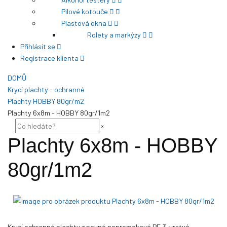
Pilové kotouče
Plastová okna
Rolety a markýzy
Přihlásit se
Registrace klienta
DOMŮ
Krycí plachty - ochranné
Plachty HOBBY 80gr/m2
Plachty 6x8m - HOBBY 80gr/1m2
×
Plachty 6x8m - HOBBY
80gr/1m2
Krycí ochranné plachty z pevné nepromokavé PE 3-vrstvé