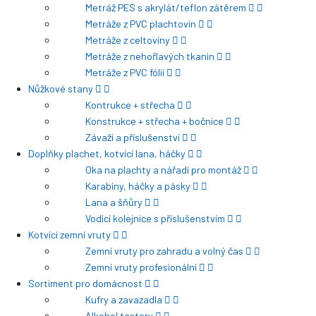
Metráž PES s akrylát/teflon zátěrem
Metráže z PVC plachtovin
Metráže z celtoviny
Metráže z nehořlavých tkanin
Metráže z PVC fólií
Nůžkové stany
Kontrukce + střecha
Konstrukce + střecha + bočnice
Závaží a příslušenství
Doplňky plachet, kotvící lana, háčky
Oka na plachty a nářadí pro montáž
Karabiny, háčky a pásky
Lana a šňůry
Vodící kolejnice s příslušenstvím
Kotvící zemní vruty
Zemní vruty pro zahradu a volný čas
Zemní vruty profesionální
Sortiment pro domácnost
Kufry a zavazadla
Alkohol testery