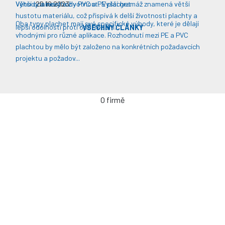
Větší odolnost a životnost: Vyšší gramáž znamená větší
Výhody a nevýhody PVC a PE plachet
20.10.2023
hustotu materiálu, což přispívá k delší životnosti plachty a
Oba typy plachet mají své specifické výhody, které je dělají
lepší odolnosti proti opotřebení​​.
VŠECHNY ČLÁNKY
vhodnými pro různé aplikace. Rozhodnutí mezi PE a PVC
plachtou by mělo být založeno na konkrétních požadavcích
projektu a požadov...
O firmě
Úvodní stránka
Kontakty / Poptávka výroby
Často kladené dotazy
Jak objednávat?
Obchodní podmínky
Záruka a servis
Spolupráce