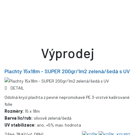
Výprodej
Plachty 15x18m - SUPER 200gr/1m2 zelená/šedá s UV
DETAIL
Odolná krycí plachta z pevné nepromokavé PE 3-vrstvé kašírované
folie
Rozměry:
15 x 18m
Barva líc/rub:
olivově zelená/šedá
UV stabilizace:
ano, +5% max. hodnota
7 644,78 Kč
(vč. DPH)
KOUPIT