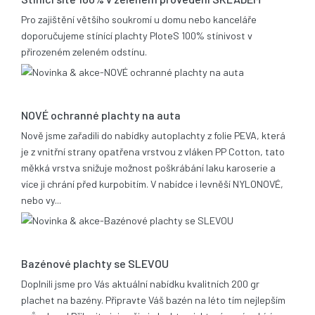
Pro zajištění většího soukromí u domu nebo kanceláře
doporučujeme stínící plachty PloteS 100% stínivost v
přirozeném zeleném odstínu.
25.06.2019
NOVÉ ochranné plachty na auta
Nově jsme zařadili do nabídky autoplachty z folie PEVA, která
je z vnitřní strany opatřena vrstvou z vláken PP Cotton, tato
měkká vrstva snižuje možnost poškrábání laku karoserie a
více ji chrání před kurpobitím. V nabídce i levněší NYLONOVÉ,
nebo vy...
21.05.2014
Bazénové plachty se SLEVOU
Doplnili jsme pro Vás aktuální nabídku kvalitních 200 gr
plachet na bazény. Připravte Váš bazén na léto tím nejlepším