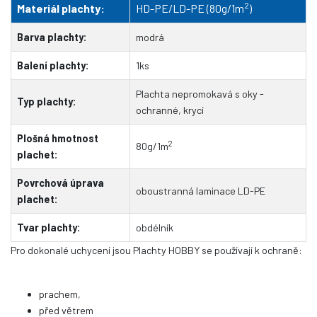
2
Materiál plachty:
HD-PE/LD-PE (80g/1m
)
Barva plachty:
modrá
Balení plachty:
1ks
Plachta nepromokavá s oky -
Typ plachty:
ochranné, krycí
Plošná hmotnost
2
80g/1m
plachet:
Povrchová úprava
oboustranná laminace LD-PE
plachet:
Tvar plachty:
obdélník
Pro dokonalé uchycení jsou
Plachty HOBBY se používají k ochraně:
prachem,
před větrem