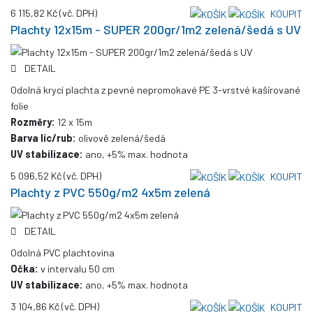
6 115,82 Kč
(vč. DPH)
KOUPIT
Plachty 12x15m - SUPER 200gr/1m2 zelená/šedá s UV
DETAIL
Odolná krycí plachta z pevné nepromokavé PE 3-vrstvé kašírované
folie
Rozměry:
12 x 15m
Barva líc/rub:
olivově zelená/šedá
UV stabilizace:
ano, +5% max. hodnota
5 096,52 Kč
(vč. DPH)
KOUPIT
Plachty z PVC 550g/m2 4x5m zelená
DETAIL
Odolná PVC plachtovina
Očka:
v intervalu 50 cm
UV stabilizace:
ano, +5% max. hodnota
3 104,86 Kč
(vč. DPH)
KOUPIT