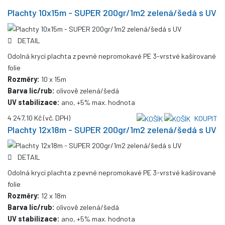
Plachty 10x15m - SUPER 200gr/1m2 zelená/šedá s UV
DETAIL
Odolná krycí plachta z pevné nepromokavé PE 3-vrstvé kašírované
folie
Rozměry:
10 x 15m
Barva líc/rub:
olivově zelená/šedá
UV stabilizace:
ano, +5% max. hodnota
4 247,10 Kč
(vč. DPH)
KOUPIT
Plachty 12x18m - SUPER 200gr/1m2 zelená/šedá s UV
DETAIL
Odolná krycí plachta z pevné nepromokavé PE 3-vrstvé kašírované
folie
Rozměry:
12 x 18m
Barva líc/rub:
olivově zelená/šedá
UV stabilizace:
ano, +5% max. hodnota