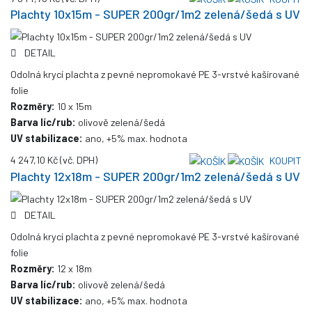
Plachty 10x15m - SUPER 200gr/1m2 zelená/šedá s UV
DETAIL
Odolná krycí plachta z pevné nepromokavé PE 3-vrstvé kašírované
folie
Rozměry:
10 x 15m
Barva líc/rub:
olivově zelená/šedá
UV stabilizace:
ano, +5% max. hodnota
4 247,10 Kč
(vč. DPH)
KOUPIT
Plachty 12x18m - SUPER 200gr/1m2 zelená/šedá s UV
DETAIL
Odolná krycí plachta z pevné nepromokavé PE 3-vrstvé kašírované
folie
Rozměry:
12 x 18m
Barva líc/rub:
olivově zelená/šedá
UV stabilizace:
ano, +5% max. hodnota