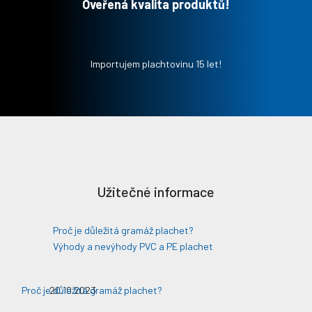
Oveřená kvalita produktů!
Importujem plachtovinu 15 let!
Užitečné informace
Proč je důležitá gramáž plachet?
Výhody a nevýhody PVC a PE plachet
Proč je důležitá gramáž plachet?
20.10.2023