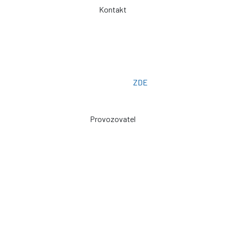
Kontakt
Telefon: +420 775 101 719
Otevřeno: Po -> Pá - 7:00 - 15:30
Osobní odběr: ZLÍN
Email: prodej@plachty.as
Poptávkový formulář:
ZDE
Provozovatel
Zdeněk Sviták
Pozlovice ev. č. 93
76326
prodej@plachty.as
NENÍ VÝDEJNÍM MÍSTEM