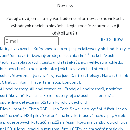
Novinky
Zadejte svůj email a my Vás budeme informovat o novinkách,
výhodných akcích a slevách. Registrace je zdarma a lze ji
kdykoli zrušit.
REGISTROVAT
Kufry a zavazadla
Kufry-zavazadla.eu je specializovaný obchod, který je
zaměřen na autorizovaný prodej cestovních kufrů na kolečkách
textilních i plastových, cestovních tašek různých velikostí a vzhledu,
business brašen na notebook a jiných zavazadel od předních
celosvětově znamých značek jako jsou Carlton , Delsey , March , Ortlieb
, Stratic , Titan , Travelite a Troop London .
Alkohol testery
Alkohol tester .cz - Prodej alkoholtesterů, nabízíme
certifikované, kvalitní alkohol testery jejichž účelem je přesná a
spolehlivá detekce množství alkoholu v dechu.
Pilové kotouče
Firma GSP - High Tech Saws, s.r.o. vyrábí již řadu let do
celého světa HSS pilové kotouče na kov, kotoučové nože a pily. Výroba
a prodej pilových kotoučů a nožů na řezání kovu má ve Zborovicích více
než 50-ti letou tradici. V minulosti firmu GSP v celém světě proslavily