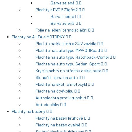
Barva zelená
Plachty z PVC 570g/m2
Barva modrá
Barva zelená
Fólie na lešení termoizolační
Plachty na AUTA a MOTORKY
Plachta na klasická a SUV vozidla
Plachta na auto typu MPV-OffRoad
Plachta na auto typu Hatchback-Combi
Plachta na auto typu Sedan-Sport
Krycí plachty na střechu a skla auta
Sluneční clona na auta
Plachta na skútr a motocykl
Plachta na čtyřkolku
Autoplachta proti krupobití
Autodoplňky
Plachty na bazény
Plachty na bazén kruhové
Plachty na bazén oválné
Solární plachty bublinkové