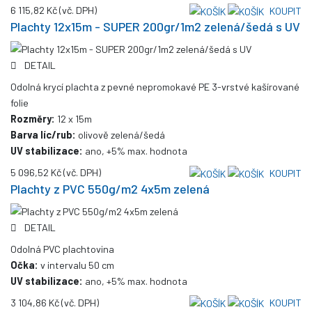
6 115,82 Kč
(vč. DPH)
KOUPIT
Plachty 12x15m - SUPER 200gr/1m2 zelená/šedá s UV
DETAIL
Odolná krycí plachta z pevné nepromokavé PE 3-vrstvé kašírované
folie
Rozměry:
12 x 15m
Barva líc/rub:
olivově zelená/šedá
UV stabilizace:
ano, +5% max. hodnota
5 096,52 Kč
(vč. DPH)
KOUPIT
Plachty z PVC 550g/m2 4x5m zelená
DETAIL
Odolná PVC plachtovina
Očka:
v intervalu 50 cm
UV stabilizace:
ano, +5% max. hodnota
3 104,86 Kč
(vč. DPH)
KOUPIT