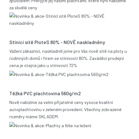
způsobem! Přikryjte jej našimi plachtami, které nyní nabízíme
za skvělé ceny
17.12.2013
Stínící sítě PloteS 80% - NOVĚ naskladněny
Vážení zákazníci, naskladnili jsme pro Vás nově sítě na ploty u
rodinných domů i firem se stínivostí 80%. Zaváděcí prodejní
cena je stejná jako u stínivosti 72%
05.11.2013
Těžká PVC plachtovina 560g/m2
Nově nabízíme za velmi přijatelné ceny vysoce kvalitní
autoplachtovinu v zeleném provedení. Všechny zobrazené
rozměry máme SKLADEM.
06.02.2012