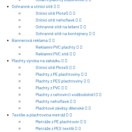
Ochranné a stínící sítě
Stínící sítě PloteS
Stínící sítě nehořlavé
Ochranné sítě na lešení
Ochranné sítě na kontejnery
Bannerová reklama
Reklamní PVC plachty
Reklamní PVC sítě
Plachty výroba na zakázku
Stínící sítě PloteS
Plachty z PE plachtoviny
Plachty z PES plachtoviny
Plachty z PVC
Plachty z celtovin (i voděodolné)
Plachty nehořlavé
Plachtové závěsy dílenské
Textilie a plachtovina metráž
Metráže z PE plachtovin
Metráže z PES textilií