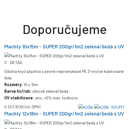
Doporučujeme
Plachty 10x15m - SUPER 200gr/1m2 zelená/šedá s UV
DETAIL
Odolná krycí plachta z pevné nepromokavé PE 3-vrstvé kašírované
folie
Rozměry:
10 x 15m
Barva líc/rub:
olivově zelená/šedá
UV stabilizace:
ano, +5% max. hodnota
4 247,10 Kč
(vč. DPH)
KOUPIT
Plachty 12x18m - SUPER 200gr/1m2 zelená/šedá s UV