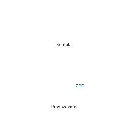
Jak objednávat?
Obchodní podmínky
Záruka a servis
Spolupráce
Kontakt
Telefon: +420 775 101 719
Otevřeno: Po -> Pá - 7:00 - 15:30
Osobní odběr: ZLÍN
Email: prodej@plachty.as
Poptávkový formulář:
ZDE
Provozovatel
Zdeněk Sviták