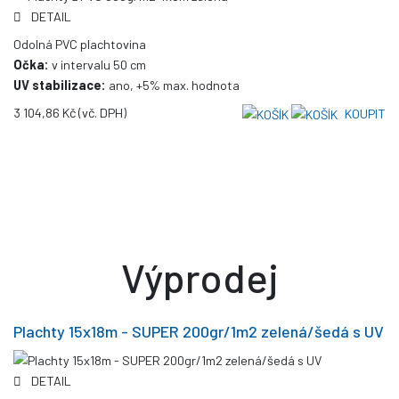
DETAIL
Odolná PVC plachtovina
Očka:
v intervalu 50 cm
UV stabilizace:
ano, +5% max. hodnota
3 104,86 Kč
(vč. DPH)
KOUPIT
Výprodej
Plachty 15x18m - SUPER 200gr/1m2 zelená/šedá s UV
DETAIL