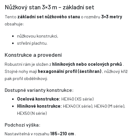
Nůžkový stan 3×3 m – základní set
Tento
základní set nůžkového stanu
o rozměru
3×3 metry
obsahuje:
nůžkovou konstrukci,
střešní plachtu.
Konstrukce a provedení
Robustní rám je složen z
hliníkových nebo ocelových prvků
.
Stojné nohy mají
hexagonální profil (šestihran)
, nůžkový kříž
pak profil obdélníkový.
Dostupné varianty konstrukce:
Ocelová konstrukce:
HEX40 (XS série)
Hliníkové konstrukce:
HEX40 (X série), HEX40 (M série),
HEX50 (N série)
Podchozí výška:
Nastavitelná v rozsahu
185–210 cm
.