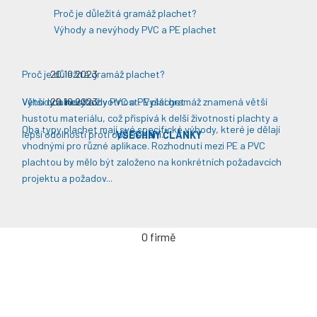
Proč je důležitá gramáž plachet?
Výhody a nevýhody PVC a PE plachet
Proč je důležitá gramáž plachet?
20.10.2023
Větší odolnost a životnost: Vyšší gramáž znamená větší
Výhody a nevýhody PVC a PE plachet
20.10.2023
hustotu materiálu, což přispívá k delší životnosti plachty a
Oba typy plachet mají své specifické výhody, které je dělají
lepší odolnosti proti opotřebení​​.
VŠECHNY ČLÁNKY
vhodnými pro různé aplikace. Rozhodnutí mezi PE a PVC
plachtou by mělo být založeno na konkrétních požadavcích
projektu a požadov...
O firmě
Úvodní stránka
Kontakty / Poptávka výroby
Často kladené dotazy