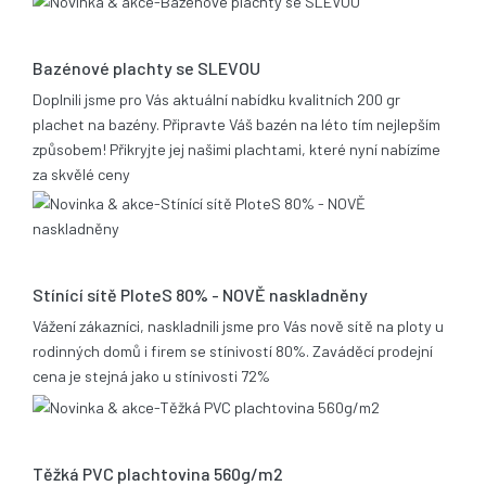
21.05.2014
Bazénové plachty se SLEVOU
Doplnili jsme pro Vás aktuální nabídku kvalitních 200 gr
plachet na bazény. Připravte Váš bazén na léto tím nejlepším
způsobem! Přikryjte jej našimi plachtami, které nyní nabízíme
za skvělé ceny
17.12.2013
Stínící sítě PloteS 80% - NOVĚ naskladněny
Vážení zákazníci, naskladnili jsme pro Vás nově sítě na ploty u
rodinných domů i firem se stínivostí 80%. Zaváděcí prodejní
cena je stejná jako u stínivosti 72%
05.11.2013
Těžká PVC plachtovina 560g/m2