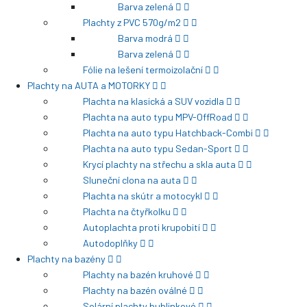
Barva zelená
Plachty z PVC 570g/m2
Barva modrá
Barva zelená
Fólie na lešení termoizolační
Plachty na AUTA a MOTORKY
Plachta na klasická a SUV vozidla
Plachta na auto typu MPV-OffRoad
Plachta na auto typu Hatchback-Combi
Plachta na auto typu Sedan-Sport
Krycí plachty na střechu a skla auta
Sluneční clona na auta
Plachta na skútr a motocykl
Plachta na čtyřkolku
Autoplachta proti krupobití
Autodoplňky
Plachty na bazény
Plachty na bazén kruhové
Plachty na bazén oválné
Solární plachty bublinkové