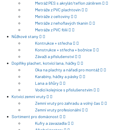
Metráž PES s akrylát/teflon zátěrem
Metráže z PVC plachtovin
Metráže z celtoviny
Metráže z nehořlavých tkanin
Metráže z PVC fólií
Nůžkové stany
Kontrukce + střecha
Konstrukce + střecha + bočnice
Závaží a příslušenství
Doplňky plachet, kotvící lana, háčky
Oka na plachty a nářadí pro montáž
Karabiny, háčky a pásky
Lana a šňůry
Vodící kolejnice s příslušenstvím
Kotvící zemní vruty
Zemní vruty pro zahradu a volný čas
Zemní vruty profesionální
Sortiment pro domácnost
Kufry a zavazadla
Alkohol testery