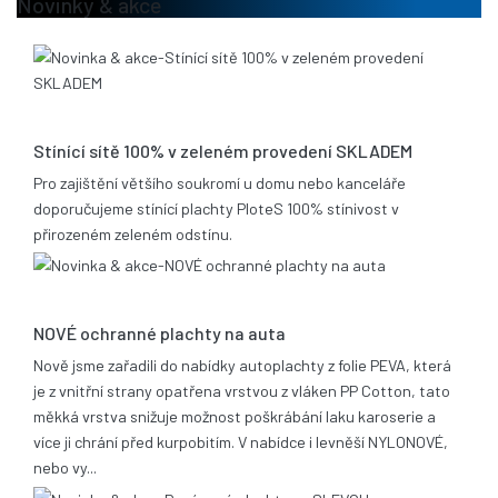
Novinky & akce
13.08.2020
Stínící sítě 100% v zeleném provedení SKLADEM
Pro zajištění většího soukromí u domu nebo kanceláře
doporučujeme stínící plachty PloteS 100% stínivost v
přirozeném zeleném odstínu.
25.06.2019
NOVÉ ochranné plachty na auta
Nově jsme zařadili do nabídky autoplachty z folie PEVA, která
je z vnitřní strany opatřena vrstvou z vláken PP Cotton, tato
měkká vrstva snižuje možnost poškrábání laku karoserie a
více ji chrání před kurpobitím. V nabídce i levněší NYLONOVÉ,
nebo vy...