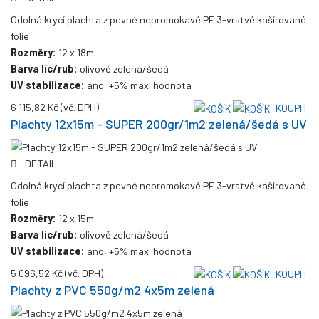
Odolná krycí plachta z pevné nepromokavé PE 3-vrstvé kašírované
folie
Rozměry:
12 x 18m
Barva líc/rub:
olivově zelená/šedá
UV stabilizace:
ano, +5% max. hodnota
6 115,82 Kč
(vč. DPH)
KOUPIT
Plachty 12x15m - SUPER 200gr/1m2 zelená/šedá s UV
DETAIL
Odolná krycí plachta z pevné nepromokavé PE 3-vrstvé kašírované
folie
Rozměry:
12 x 15m
Barva líc/rub:
olivově zelená/šedá
UV stabilizace:
ano, +5% max. hodnota
5 096,52 Kč
(vč. DPH)
KOUPIT
Plachty z PVC 550g/m2 4x5m zelená