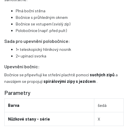
Plná boční stěna
Bočnice s průhledným oknem
Bočnice se vstupem (svislý zip)
Polobočnice (např. před pult)
Sada pro upevnění polobočnice:
1× teleskopický hliníkový nosník
2× upínací svorka
Upevnění bočnic:
Bočnice se připevňují ke střešní plachtě pomocí
suchých zipů
a
navzájem se propojují
spirálovými zipy s jezdcem
.
Parametry
Barva
šedá
Nůžkové stany - série
X