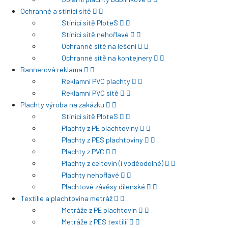
Ochranné a stínící sítě
Stínící sítě PloteS
Stínící sítě nehořlavé
Ochranné sítě na lešení
Ochranné sítě na kontejnery
Bannerová reklama
Reklamní PVC plachty
Reklamní PVC sítě
Plachty výroba na zakázku
Stínící sítě PloteS
Plachty z PE plachtoviny
Plachty z PES plachtoviny
Plachty z PVC
Plachty z celtovin (i voděodolné)
Plachty nehořlavé
Plachtové závěsy dílenské
Textilie a plachtovina metráž
Metráže z PE plachtovin
Metráže z PES textilií