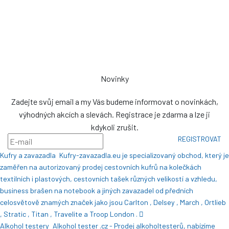
Pozlovice ev. č. 93
76326
prodej@plachty.as
NENÍ VÝDEJNÍM MÍSTEM
Novinky
Zadejte svůj email a my Vás budeme informovat o novinkách,
výhodných akcích a slevách. Registrace je zdarma a lze ji
kdykoli zrušit.
REGISTROVAT
Kufry a zavazadla
Kufry-zavazadla.eu je specializovaný obchod, který je
zaměřen na autorizovaný prodej cestovních kufrů na kolečkách
textilních i plastových, cestovních tašek různých velikostí a vzhledu,
business brašen na notebook a jiných zavazadel od předních
celosvětově znamých značek jako jsou Carlton , Delsey , March , Ortlieb
, Stratic , Titan , Travelite a Troop London .
Alkohol testery
Alkohol tester .cz - Prodej alkoholtesterů, nabízíme