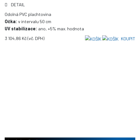
DETAIL
Odolná PVC plachtovina
Očka:
v intervalu 50 cm
UV stabilizace:
ano, +5% max. hodnota
3 104,86 Kč
(vč. DPH)
KOUPIT