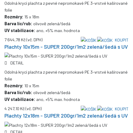
Odolná krycí plachta z pevné nepromokavé PE 3-vrstvé kašírované
folie
Rozměry:
15 x 18m
Barva líc/rub:
olivově zelená/šedá
UV stabilizace:
ano, +5% max. hodnota
7 644,78 Kč
(vč. DPH)
KOUPIT
Plachty 10x15m - SUPER 200gr/1m2 zelená/šedá s UV
DETAIL
Odolná krycí plachta z pevné nepromokavé PE 3-vrstvé kašírované
folie
Rozměry:
10 x 15m
Barva líc/rub:
olivově zelená/šedá
UV stabilizace:
ano, +5% max. hodnota
4 247,10 Kč
(vč. DPH)
KOUPIT
Plachty 12x18m - SUPER 200gr/1m2 zelená/šedá s UV
DETAIL