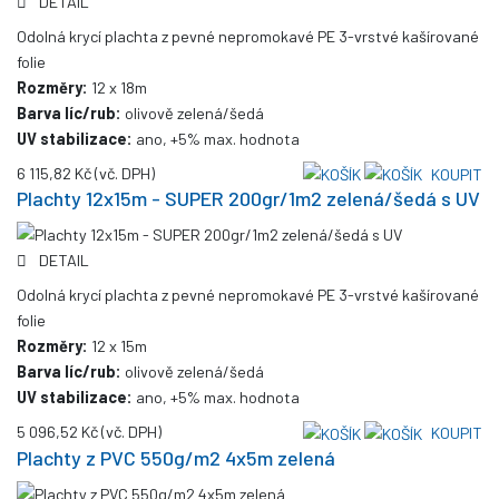
DETAIL
Odolná krycí plachta z pevné nepromokavé PE 3-vrstvé kašírované
folie
Rozměry:
12 x 18m
Barva líc/rub:
olivově zelená/šedá
UV stabilizace:
ano, +5% max. hodnota
6 115,82 Kč
(vč. DPH)
KOUPIT
Plachty 12x15m - SUPER 200gr/1m2 zelená/šedá s UV
DETAIL
Odolná krycí plachta z pevné nepromokavé PE 3-vrstvé kašírované
folie
Rozměry:
12 x 15m
Barva líc/rub:
olivově zelená/šedá
UV stabilizace:
ano, +5% max. hodnota
5 096,52 Kč
(vč. DPH)
KOUPIT
Plachty z PVC 550g/m2 4x5m zelená