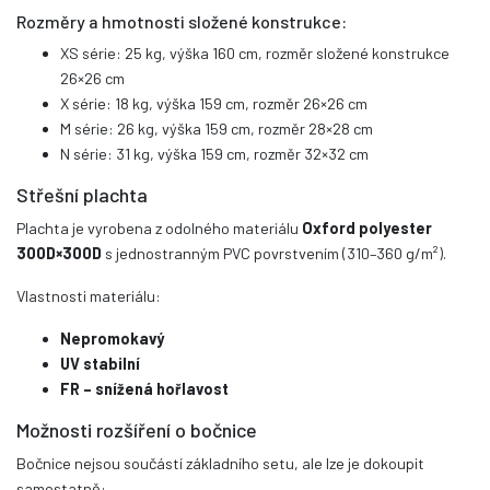
Rozměry a hmotnosti složené konstrukce:
XS série: 25 kg, výška 160 cm, rozměr složené konstrukce
26×26 cm
X série: 18 kg, výška 159 cm, rozměr 26×26 cm
M série: 26 kg, výška 159 cm, rozměr 28×28 cm
N série: 31 kg, výška 159 cm, rozměr 32×32 cm
Střešní plachta
Plachta je vyrobena z odolného materiálu
Oxford polyester
300D×300D
s jednostranným PVC povrstvením (310–360 g/m²).
Vlastnosti materiálu:
Nepromokavý
UV stabilní
FR – snížená hořlavost
Možnosti rozšíření o bočnice
Bočnice nejsou součástí základního setu, ale lze je dokoupit
samostatně: