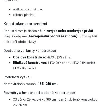
nůžkovou konstrukci,
střešní plachtu.
Konstrukce a provedení
Robustní rám je složen z
hliníkových nebo ocelových prvků
.
Stojné nohy mají
hexagonální profil (šestihran)
, nůžkový kříž
pak profil obdélníkový.
Dostupné varianty konstrukce:
Ocelová konstrukce:
HEX40 (XS série)
Hliníkové konstrukce:
HEX40 (X série), HEX40 (M série),
HEX50 (N série)
Podchozí výška:
Nastavitelná v rozsahu
185–210 cm
.
Rozměry a hmotnosti složené konstrukce:
XS série: 25 kg, výška 160 cm, rozměr složené konstrukce
26×26 cm