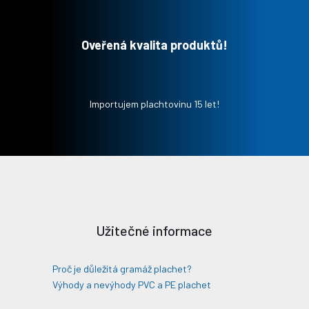
Oveřená kvalita produktů!
Importujem plachtovinu 15 let!
Užitečné informace
Proč je důležitá gramáž plachet?
Výhody a nevýhody PVC a PE plachet