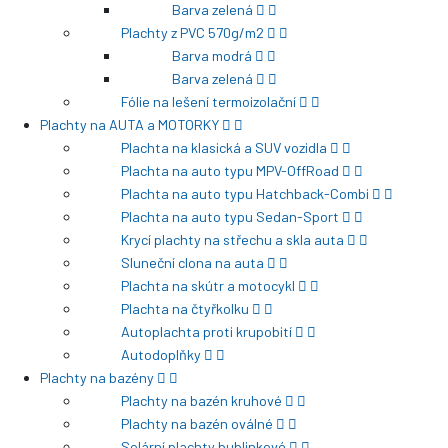
Barva zelená
Plachty z PVC 570g/m2
Barva modrá
Barva zelená
Fólie na lešení termoizolační
Plachty na AUTA a MOTORKY
Plachta na klasická a SUV vozidla
Plachta na auto typu MPV-OffRoad
Plachta na auto typu Hatchback-Combi
Plachta na auto typu Sedan-Sport
Krycí plachty na střechu a skla auta
Sluneční clona na auta
Plachta na skútr a motocykl
Plachta na čtyřkolku
Autoplachta proti krupobití
Autodoplňky
Plachty na bazény
Plachty na bazén kruhové
Plachty na bazén oválné
Solární plachty bublinkové