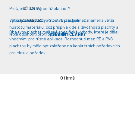
Proč je důležitá gramáž plachet?
20.10.2023
Větší odolnost a životnost: Vyšší gramáž znamená větší
Výhody a nevýhody PVC a PE plachet
20.10.2023
hustotu materiálu, což přispívá k delší životnosti plachty a
Oba typy plachet mají své specifické výhody, které je dělají
lepší odolnosti proti opotřebení​​.
VŠECHNY ČLÁNKY
vhodnými pro různé aplikace. Rozhodnutí mezi PE a PVC
plachtou by mělo být založeno na konkrétních požadavcích
projektu a požadov...
O firmě
Úvodní stránka
Kontakty / Poptávka výroby
Často kladené dotazy
Jak objednávat?
Obchodní podmínky
Záruka a servis