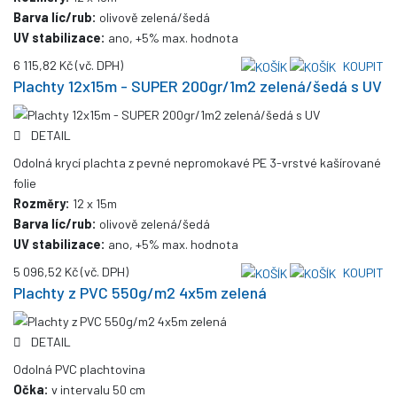
Barva líc/rub:
olivově zelená/šedá
UV stabilizace:
ano, +5% max. hodnota
6 115,82 Kč
(vč. DPH)
KOUPIT
Plachty 12x15m - SUPER 200gr/1m2 zelená/šedá s UV
DETAIL
Odolná krycí plachta z pevné nepromokavé PE 3-vrstvé kašírované
folie
Rozměry:
12 x 15m
Barva líc/rub:
olivově zelená/šedá
UV stabilizace:
ano, +5% max. hodnota
5 096,52 Kč
(vč. DPH)
KOUPIT
Plachty z PVC 550g/m2 4x5m zelená
DETAIL
Odolná PVC plachtovina
Očka:
v intervalu 50 cm