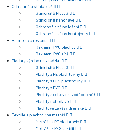
Ochranné a stínící sítě
Stínící sítě PloteS
Stínící sítě nehořlavé
Ochranné sítě na lešení
Ochranné sítě na kontejnery
Bannerová reklama
Reklamní PVC plachty
Reklamní PVC sítě
Plachty výroba na zakázku
Stínící sítě PloteS
Plachty z PE plachtoviny
Plachty z PES plachtoviny
Plachty z PVC
Plachty z celtovin (i voděodolné)
Plachty nehořlavé
Plachtové závěsy dílenské
Textilie a plachtovina metráž
Metráže z PE plachtovin
Metráže z PES textilií