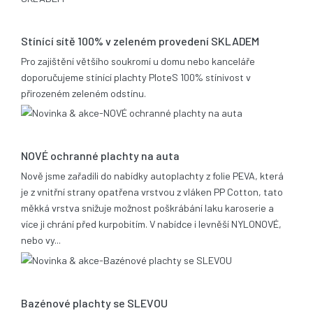
13.08.2020
Stínící sítě 100% v zeleném provedení SKLADEM
Pro zajištění většího soukromí u domu nebo kanceláře
doporučujeme stínící plachty PloteS 100% stínivost v
přirozeném zeleném odstínu.
25.06.2019
NOVÉ ochranné plachty na auta
Nově jsme zařadili do nabídky autoplachty z folie PEVA, která
je z vnitřní strany opatřena vrstvou z vláken PP Cotton, tato
měkká vrstva snižuje možnost poškrábání laku karoserie a
více ji chrání před kurpobitím. V nabídce i levněší NYLONOVÉ,
nebo vy...
21.05.2014
Bazénové plachty se SLEVOU