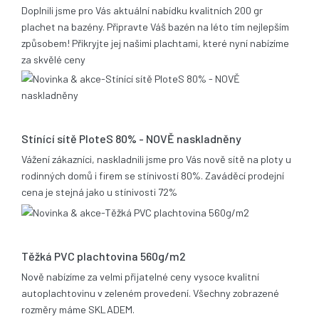
Doplnili jsme pro Vás aktuální nabídku kvalitních 200 gr
plachet na bazény. Připravte Váš bazén na léto tím nejlepším
způsobem! Přikryjte jej našimi plachtami, které nyní nabízíme
za skvělé ceny
17.12.2013
Stínící sítě PloteS 80% - NOVĚ naskladněny
Vážení zákazníci, naskladnili jsme pro Vás nově sítě na ploty u
rodinných domů i firem se stínivostí 80%. Zaváděcí prodejní
cena je stejná jako u stínivosti 72%
05.11.2013
Těžká PVC plachtovina 560g/m2
Nově nabízíme za velmi přijatelné ceny vysoce kvalitní
autoplachtovinu v zeleném provedení. Všechny zobrazené
rozměry máme SKLADEM.