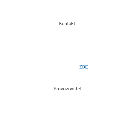
Spolupráce
Kontakt
Telefon: +420 775 101 719
Otevřeno: Po -> Pá - 7:00 - 15:30
Osobní odběr: ZLÍN
Email: prodej@plachty.as
Poptávkový formulář:
ZDE
Provozovatel
Zdeněk Sviták
Pozlovice ev. č. 93
76326
prodej@plachty.as