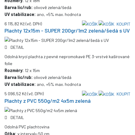
Rozměry:
12 x 18m
Barva líc/rub:
olivově zelená/šedá
UV stabilizace:
ano, +5% max. hodnota
6 115,82 Kč
(vč. DPH)
KOUPIT
Plachty 12x15m - SUPER 200gr/1m2 zelená/šedá s UV
DETAIL
Odolná krycí plachta z pevné nepromokavé PE 3-vrstvé kašírované
folie
Rozměry:
12 x 15m
Barva líc/rub:
olivově zelená/šedá
UV stabilizace:
ano, +5% max. hodnota
5 096,52 Kč
(vč. DPH)
KOUPIT
Plachty z PVC 550g/m2 4x5m zelená
DETAIL
Odolná PVC plachtovina
Očka:
v intervalu 50 cm