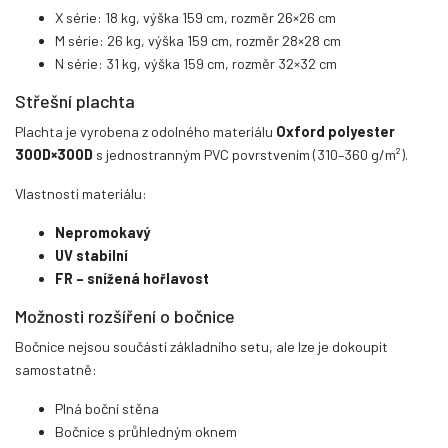
X série: 18 kg, výška 159 cm, rozměr 26×26 cm
M série: 26 kg, výška 159 cm, rozměr 28×28 cm
N série: 31 kg, výška 159 cm, rozměr 32×32 cm
Střešní plachta
Plachta je vyrobena z odolného materiálu
Oxford polyester
300D×300D
s jednostranným PVC povrstvením (310–360 g/m²).
Vlastnosti materiálu:
Nepromokavý
UV stabilní
FR – snížená hořlavost
Možnosti rozšíření o bočnice
Bočnice nejsou součástí základního setu, ale lze je dokoupit
samostatně:
Plná boční stěna
Bočnice s průhledným oknem