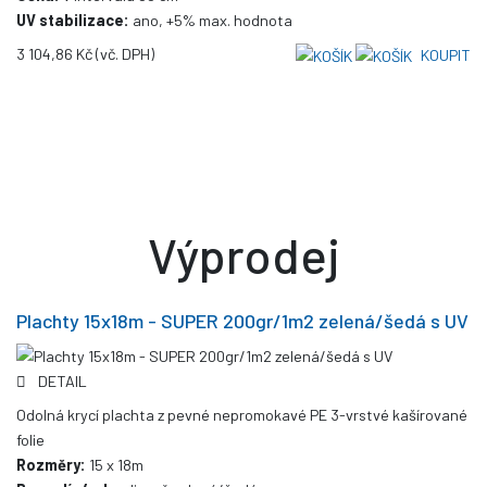
UV stabilizace:
ano, +5% max. hodnota
3 104,86 Kč
(vč. DPH)
KOUPIT
Výprodej
Plachty 15x18m - SUPER 200gr/1m2 zelená/šedá s UV
DETAIL
Odolná krycí plachta z pevné nepromokavé PE 3-vrstvé kašírované
folie
Rozměry:
15 x 18m