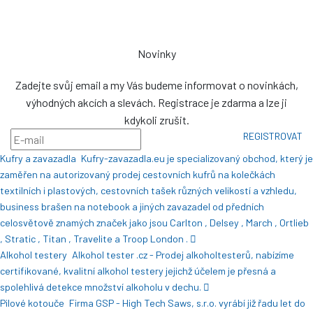
NENÍ VÝDEJNÍM MÍSTEM
Novinky
Zadejte svůj email a my Vás budeme informovat o novinkách,
výhodných akcích a slevách. Registrace je zdarma a lze ji
kdykoli zrušit.
REGISTROVAT
Kufry a zavazadla
Kufry-zavazadla.eu je specializovaný obchod, který je
zaměřen na autorizovaný prodej cestovních kufrů na kolečkách
textilních i plastových, cestovních tašek různých velikostí a vzhledu,
business brašen na notebook a jiných zavazadel od předních
celosvětově znamých značek jako jsou Carlton , Delsey , March , Ortlieb
, Stratic , Titan , Travelite a Troop London .
Alkohol testery
Alkohol tester .cz - Prodej alkoholtesterů, nabízíme
certifikované, kvalitní alkohol testery jejichž účelem je přesná a
spolehlivá detekce množství alkoholu v dechu.
Pilové kotouče
Firma GSP - High Tech Saws, s.r.o. vyrábí již řadu let do