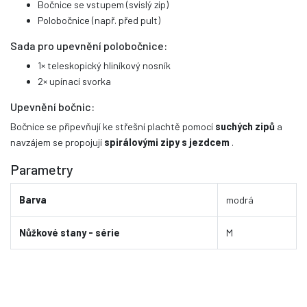
Bočnice se vstupem (svislý zip)
Polobočnice (např. před pult)
Sada pro upevnění polobočnice:
1× teleskopický hliníkový nosník
2× upínací svorka
Upevnění bočnic:
Bočnice se připevňují ke střešní plachtě pomocí
suchých zipů
a
navzájem se propojují
spirálovými zipy s jezdcem
.
Parametry
Barva
modrá
Nůžkové stany - série
M