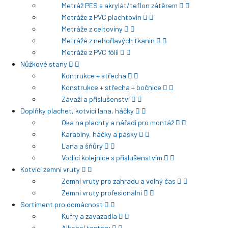
Metráž PES s akrylát/teflon zátěrem
Metráže z PVC plachtovin
Metráže z celtoviny
Metráže z nehořlavých tkanin
Metráže z PVC fólií
Nůžkové stany
Kontrukce + střecha
Konstrukce + střecha + bočnice
Závaží a příslušenství
Doplňky plachet, kotvící lana, háčky
Oka na plachty a nářadí pro montáž
Karabiny, háčky a pásky
Lana a šňůry
Vodící kolejnice s příslušenstvím
Kotvící zemní vruty
Zemní vruty pro zahradu a volný čas
Zemní vruty profesionální
Sortiment pro domácnost
Kufry a zavazadla
Alkohol testery