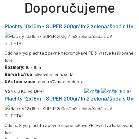
Doporučujeme
Plachty 10x15m - SUPER 200gr/1m2 zelená/šedá s UV
DETAIL
Odolná krycí plachta z pevné nepromokavé PE 3-vrstvé kašírované
folie
Rozměry:
10 x 15m
Barva líc/rub:
olivově zelená/šedá
UV stabilizace:
ano, +5% max. hodnota
4 247,10 Kč
(vč. DPH)
KOUPIT
Plachty 12x18m - SUPER 200gr/1m2 zelená/šedá s UV
DETAIL
Odolná krycí plachta z pevné nepromokavé PE 3-vrstvé kašírované
folie