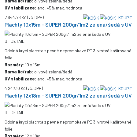
Barva líc/rub:
olivově zelená/šedá
UV stabilizace:
ano, +5% max. hodnota
7 644,78 Kč
(vč. DPH)
KOUPIT
Plachty 10x15m - SUPER 200gr/1m2 zelená/šedá s UV
DETAIL
Odolná krycí plachta z pevné nepromokavé PE 3-vrstvé kašírované
folie
Rozměry:
10 x 15m
Barva líc/rub:
olivově zelená/šedá
UV stabilizace:
ano, +5% max. hodnota
4 247,10 Kč
(vč. DPH)
KOUPIT
Plachty 12x18m - SUPER 200gr/1m2 zelená/šedá s UV
DETAIL
Odolná krycí plachta z pevné nepromokavé PE 3-vrstvé kašírované
folie
Rozměry:
12 x 18m