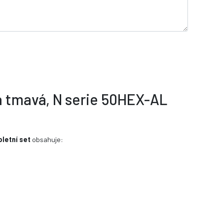
á tmavá, N serie 50HEX-AL
letní set
obsahuje: