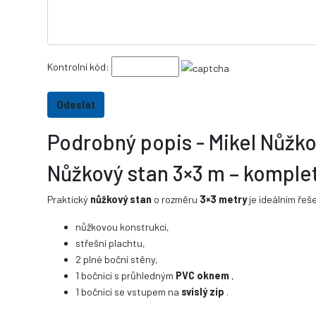
Kontrolní kód:
Podrobný popis - Mikel Nůžko
Nůžkový stan 3×3 m – komplet
Praktický
nůžkový stan
o rozměru
3×3 metry
je ideálním řeše
nůžkovou konstrukci,
střešní plachtu,
2 plné boční stěny,
1 bočnici s průhledným
PVC oknem
,
1 bočnici se vstupem na
svislý zip
.