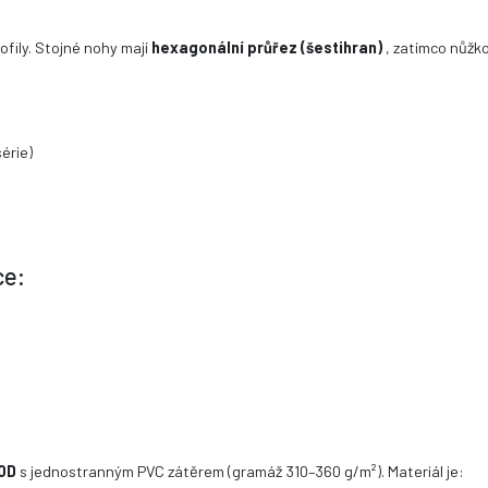
fily. Stojné nohy mají
hexagonální průřez (šestihran)
, zatímco nůžko
érie)
ce:
0D
s jednostranným PVC zátěrem (gramáž 310–360 g/m²). Materiál je: