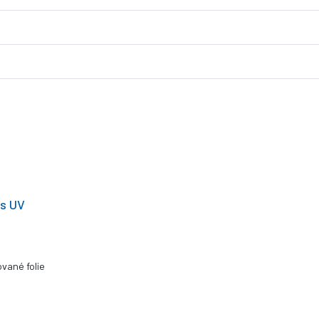
 s UV
vané folie