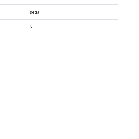
šedá
N