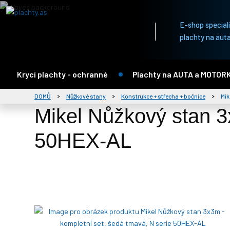
E-shop specializ
plachty na auta
Krycí plachty - ochranné
Plachty na AUTA a MOTOR
DOMŮ
Nůžkové stany
Konstrukce + střecha + bočnice
Mik
Mikel Nůžkový stan 3
50HEX-AL