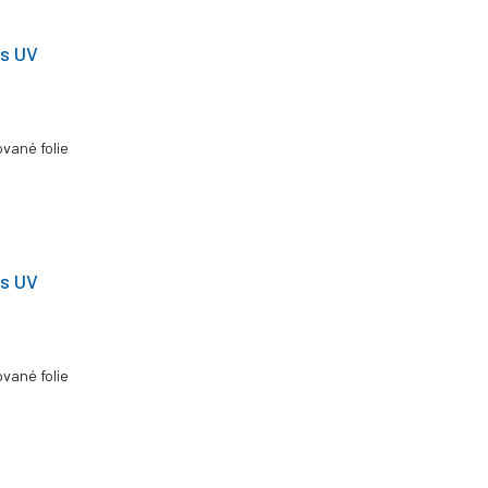
 s UV
vané folie
 s UV
vané folie