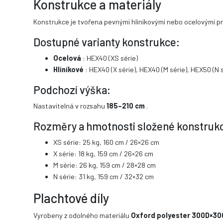
Konstrukce a materiály
Konstrukce je tvořena pevnými hliníkovými nebo ocelovými pro
Dostupné varianty konstrukce:
Ocelová
: HEX40 (XS série)
Hliníkové
: HEX40 (X série), HEX40 (M série), HEX50 (N s
Podchozí výška:
Nastavitelná v rozsahu
185–210 cm
.
Rozměry a hmotnosti složené konstruk
XS série: 25 kg, 160 cm / 26×26 cm
X série: 18 kg, 159 cm / 26×26 cm
M série: 26 kg, 159 cm / 28×28 cm
N série: 31 kg, 159 cm / 32×32 cm
Plachtové díly
Vyrobeny z odolného materiálu
Oxford polyester 300D×30