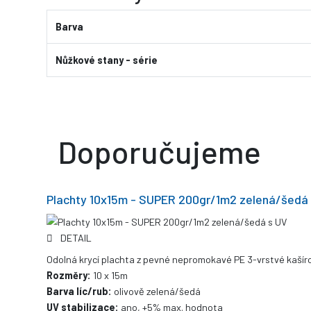
Barva
Nůžkové stany - série
Doporučujeme
Plachty 10x15m - SUPER 200gr/1m2 zelená/šedá
DETAIL
Odolná krycí plachta z pevné nepromokavé PE 3-vrstvé kašíro
Rozměry:
10 x 15m
Barva líc/rub:
olivově zelená/šedá
UV stabilizace:
ano, +5% max. hodnota