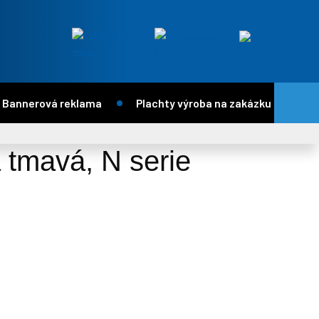
Bannerová reklama
Plachty výroba na zakázku
Te
 tmavá, N serie