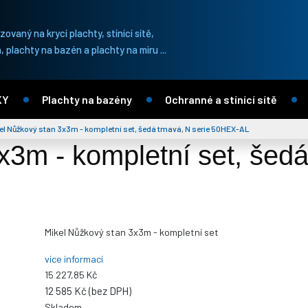
ovaný na krycí plachty, stínící sítě,
, plachty na bazén a plachty na miru ...
KY
Plachty na bazény
Ochranné a stínící sítě
el Nůžkový stan 3x3m - kompletní set, šedá tmavá, N serie 50HEX-AL
x3m - kompletní set, šedá
Mikel Nůžkový stan 3x3m - kompletní set
více informací
15 227,85 Kč
12 585 Kč (bez DPH)
Skladem