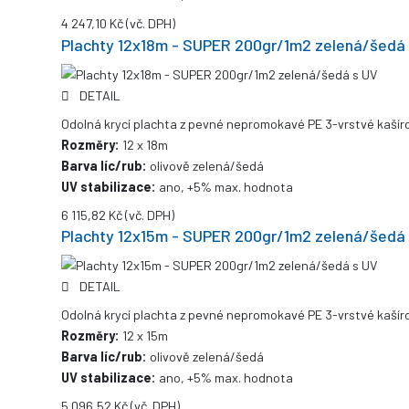
4 247,10 Kč
(vč. DPH)
Plachty 12x18m - SUPER 200gr/1m2 zelená/šedá
DETAIL
Odolná krycí plachta z pevné nepromokavé PE 3-vrstvé kašíro
Rozměry:
12 x 18m
Barva líc/rub:
olivově zelená/šedá
UV stabilizace:
ano, +5% max. hodnota
6 115,82 Kč
(vč. DPH)
Plachty 12x15m - SUPER 200gr/1m2 zelená/šedá
DETAIL
Odolná krycí plachta z pevné nepromokavé PE 3-vrstvé kašíro
Rozměry:
12 x 15m
Barva líc/rub:
olivově zelená/šedá
UV stabilizace:
ano, +5% max. hodnota
5 096,52 Kč
(vč. DPH)