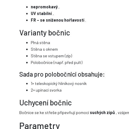
nepromokavý
,
UV stabilní
,
FR – se sníženou hořlavostí
.
Varianty bočnic
Plná stěna
Stěna s oknem
Stěna se vstupem (zip)
Polobočnice (např. před pult)
Sada pro polobočnici obsahuje:
1× teleskopický hliníkový nosník
2× upínací svorka
Uchycení bočnic
Bočnice se ke střeše připevňují pomocí
suchých zipů
, vzáje
Parametry