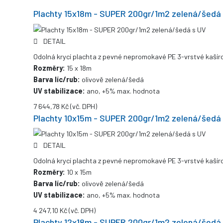
Plachty 15x18m - SUPER 200gr/1m2 zelená/šedá
DETAIL
Odolná krycí plachta z pevné nepromokavé PE 3-vrstvé kašíro
Rozměry:
15 x 18m
Barva líc/rub:
olivově zelená/šedá
UV stabilizace:
ano, +5% max. hodnota
7 644,78 Kč
(vč. DPH)
Plachty 10x15m - SUPER 200gr/1m2 zelená/šedá
DETAIL
Odolná krycí plachta z pevné nepromokavé PE 3-vrstvé kašíro
Rozměry:
10 x 15m
Barva líc/rub:
olivově zelená/šedá
UV stabilizace:
ano, +5% max. hodnota
4 247,10 Kč
(vč. DPH)
Plachty 12x18m - SUPER 200gr/1m2 zelená/šedá