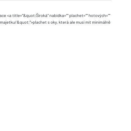
ace <a title="&quot;Široká" nabídka="" plachet="" hotových=""
jetku/&quot;">plachet s oky, která ale musí mít minimálně