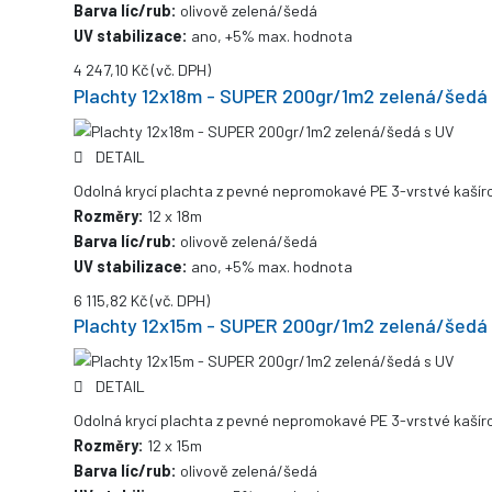
Barva líc/rub:
olivově zelená/šedá
UV stabilizace:
ano, +5% max. hodnota
4 247,10 Kč
(vč. DPH)
Plachty 12x18m - SUPER 200gr/1m2 zelená/šedá
DETAIL
Odolná krycí plachta z pevné nepromokavé PE 3-vrstvé kašíro
Rozměry:
12 x 18m
Barva líc/rub:
olivově zelená/šedá
UV stabilizace:
ano, +5% max. hodnota
6 115,82 Kč
(vč. DPH)
Plachty 12x15m - SUPER 200gr/1m2 zelená/šedá
DETAIL
Odolná krycí plachta z pevné nepromokavé PE 3-vrstvé kašíro
Rozměry:
12 x 15m
Barva líc/rub:
olivově zelená/šedá