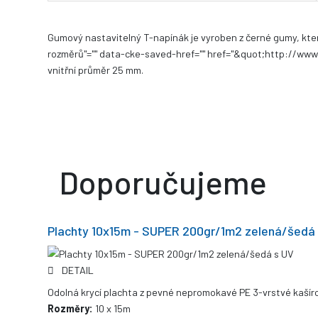
Gumový nastavitelný T-napínák je vyroben z černé gumy, kte
rozměrů"="" data-cke-saved-href="" href="&quot;http://www
vnitřní průměr 25 mm.
Doporučujeme
Plachty 10x15m - SUPER 200gr/1m2 zelená/šedá
DETAIL
Odolná krycí plachta z pevné nepromokavé PE 3-vrstvé kašíro
Rozměry:
10 x 15m