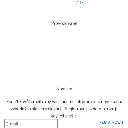
Poptávkový formulář:
ZDE
Provozovatel
Zdeněk Sviták
Pozlovice ev. č. 93
76326
prodej@plachty.as
NENÍ VÝDEJNÍM MÍSTEM
Novinky
Zadejte svůj email a my Vás budeme informovat o novinkách,
výhodných akcích a slevách. Registrace je zdarma a lze ji
kdykoli zrušit.
REGISTROVAT