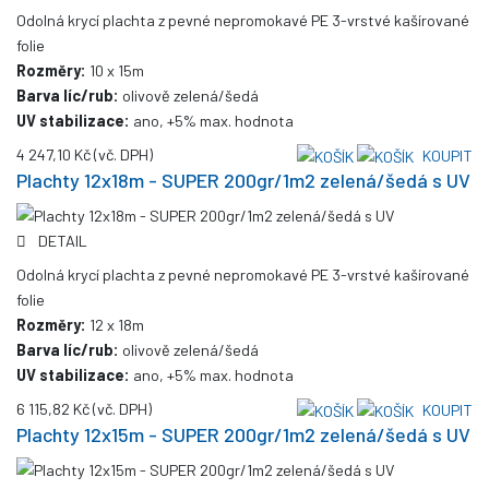
Odolná krycí plachta z pevné nepromokavé PE 3-vrstvé kašírované
folie
Rozměry:
10 x 15m
Barva líc/rub:
olivově zelená/šedá
UV stabilizace:
ano, +5% max. hodnota
4 247,10 Kč
(vč. DPH)
KOUPIT
Plachty 12x18m - SUPER 200gr/1m2 zelená/šedá s UV
DETAIL
Odolná krycí plachta z pevné nepromokavé PE 3-vrstvé kašírované
folie
Rozměry:
12 x 18m
Barva líc/rub:
olivově zelená/šedá
UV stabilizace:
ano, +5% max. hodnota
6 115,82 Kč
(vč. DPH)
KOUPIT
Plachty 12x15m - SUPER 200gr/1m2 zelená/šedá s UV