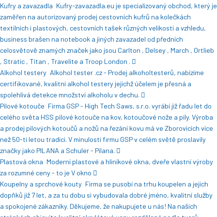
Kufry a zavazadla
Kufry-zavazadla.eu je specializovaný obchod, který je
zaměřen na autorizovaný prodej cestovních kufrů na kolečkách
textilních i plastových, cestovních tašek různých velikostí a vzhledu,
business brašen na notebook a jiných zavazadel od předních
celosvětově znamých značek jako jsou Carlton , Delsey , March , Ortlieb
, Stratic , Titan , Travelite a Troop London .
Alkohol testery
Alkohol tester .cz - Prodej alkoholtesterů, nabízíme
certifikované, kvalitní alkohol testery jejichž účelem je přesná a
spolehlivá detekce množství alkoholu v dechu.
Pilové kotouče
Firma GSP - High Tech Saws, s.r.o. vyrábí již řadu let do
celého světa HSS pilové kotouče na kov, kotoučové nože a pily. Výroba
a prodej pilových kotoučů a nožů na řezání kovu má ve Zborovicích více
než 50-ti letou tradici. V minulosti firmu GSP v celém světě proslavily
značky jako PILANA a Schuler - Pilana.
Plastová okna
Moderní plastové a hliníkové okna, dveře vlastní výroby
za rozumné ceny - to je V okno
Koupelny a sprchové kouty
Firma se pusobí na trhu koupelen a jejich
dopňků již 7 let, a za tu dobu si vybudovala dobré jméno, kvalitní služby
a spokojené zákazníky. Děkujeme, že nakupujete u nás! Na našich