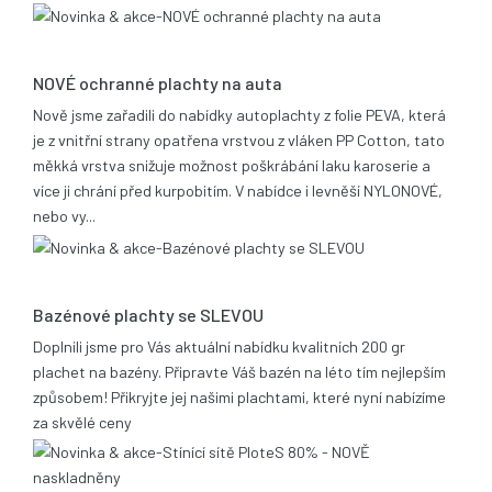
25.06.2019
NOVÉ ochranné plachty na auta
Nově jsme zařadili do nabídky autoplachty z folie PEVA, která
je z vnitřní strany opatřena vrstvou z vláken PP Cotton, tato
měkká vrstva snižuje možnost poškrábání laku karoserie a
více ji chrání před kurpobitím. V nabídce i levněší NYLONOVÉ,
nebo vy...
21.05.2014
Bazénové plachty se SLEVOU
Doplnili jsme pro Vás aktuální nabídku kvalitních 200 gr
plachet na bazény. Připravte Váš bazén na léto tím nejlepším
způsobem! Přikryjte jej našimi plachtami, které nyní nabízíme
za skvělé ceny