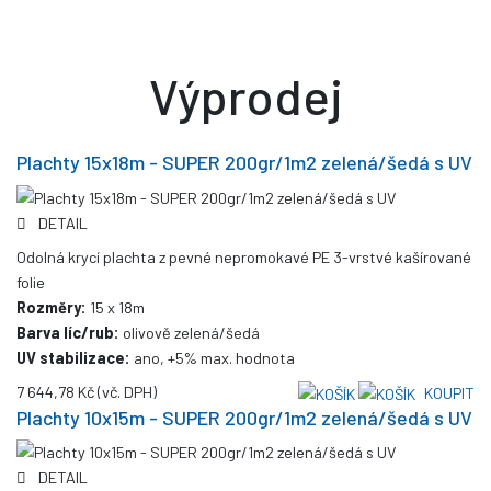
Výprodej
Plachty 15x18m - SUPER 200gr/1m2 zelená/šedá s UV
DETAIL
Odolná krycí plachta z pevné nepromokavé PE 3-vrstvé kašírované
folie
Rozměry:
15 x 18m
Barva líc/rub:
olivově zelená/šedá
UV stabilizace:
ano, +5% max. hodnota
7 644,78 Kč
(vč. DPH)
KOUPIT
Plachty 10x15m - SUPER 200gr/1m2 zelená/šedá s UV
DETAIL