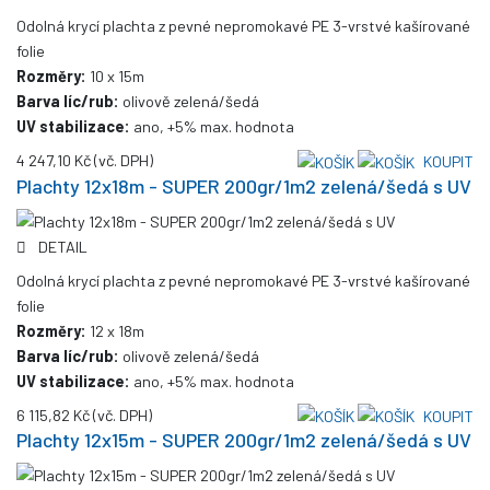
Odolná krycí plachta z pevné nepromokavé PE 3-vrstvé kašírované
folie
Rozměry:
10 x 15m
Barva líc/rub:
olivově zelená/šedá
UV stabilizace:
ano, +5% max. hodnota
4 247,10 Kč
(vč. DPH)
KOUPIT
Plachty 12x18m - SUPER 200gr/1m2 zelená/šedá s UV
DETAIL
Odolná krycí plachta z pevné nepromokavé PE 3-vrstvé kašírované
folie
Rozměry:
12 x 18m
Barva líc/rub:
olivově zelená/šedá
UV stabilizace:
ano, +5% max. hodnota
6 115,82 Kč
(vč. DPH)
KOUPIT
Plachty 12x15m - SUPER 200gr/1m2 zelená/šedá s UV