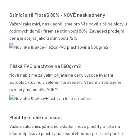
17.12.2013
Stínící sítě PloteS 80% - NOVĚ naskladněny
Vážení zákazníci, naskladnili jsme pro Vás nově sítě na ploty u
rodinných domů i firem se stínivostí 80%. Zaváděcí prodejní
cena je stejná jako u stínivosti 72%
05.11.2013
Těžká PVC plachtovina 560g/m2
Nově nabízíme za velmi přijatelné ceny vysoce kvalitní
autoplachtovinu v zeleném provedení. Všechny zobrazené
rozměry máme SKLADEM.
06.02.2012
Plachty a fólie na lešení
Vážení zákazníci, již máme skladem nové plachty a fólie na
lešení. Špičkové plachty na lešení vhodné i pro zimní použití!