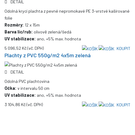
DETAIL
Odolná krycí plachta z pevné nepromokavé PE 3-vrstvé kašírované
folie
Rozměry:
12 x 15m
Barva líc/rub:
olivově zelená/šedá
UV stabilizace:
ano, +5% max. hodnota
5 096,52 Kč
(vč. DPH)
KOUPIT
Plachty z PVC 550g/m2 4x5m zelená
DETAIL
Odolná PVC plachtovina
Očka:
v intervalu 50 cm
UV stabilizace:
ano, +5% max. hodnota
3 104,86 Kč
(vč. DPH)
KOUPIT