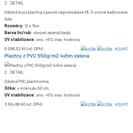
DETAIL
Odolná krycí plachta z pevné nepromokavé PE 3-vrstvé kašírované
folie
Rozměry:
12 x 15m
Barva líc/rub:
olivově zelená/šedá
UV stabilizace:
ano, +5% max. hodnota
5 096,52 Kč
(vč. DPH)
KOUPIT
Plachty z PVC 550g/m2 4x5m zelená
DETAIL
Odolná PVC plachtovina
Očka:
v intervalu 50 cm
UV stabilizace:
ano, +5% max. hodnota
3 104,86 Kč
(vč. DPH)
KOUPIT