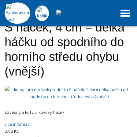
DOMŮ
Doplňky plachet, kotvící lana, háčky
Karabiny, háčky a pásky
S háček, 4 cm = délka háčku od spodního do horního středu ohybu (vnější)
S háček, 4 cm = délka
háčku od spodního do
horního středu ohybu
(vnější)
Závěsný a kotvící kovový háček.
více informací
6,66 Kč