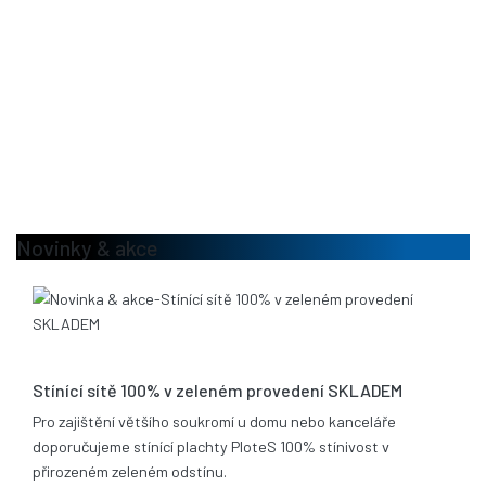
Novinky & akce
13.08.2020
Stínící sítě 100% v zeleném provedení SKLADEM
Pro zajištění většího soukromí u domu nebo kanceláře
doporučujeme stínící plachty PloteS 100% stínivost v
přirozeném zeleném odstínu.