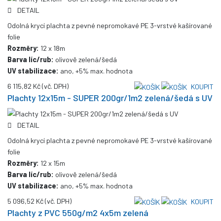
DETAIL
Odolná krycí plachta z pevné nepromokavé PE 3-vrstvé kašírované
folie
Rozměry:
12 x 18m
Barva líc/rub:
olivově zelená/šedá
UV stabilizace:
ano, +5% max. hodnota
6 115,82 Kč
(vč. DPH)
KOUPIT
Plachty 12x15m - SUPER 200gr/1m2 zelená/šedá s UV
DETAIL
Odolná krycí plachta z pevné nepromokavé PE 3-vrstvé kašírované
folie
Rozměry:
12 x 15m
Barva líc/rub:
olivově zelená/šedá
UV stabilizace:
ano, +5% max. hodnota
5 096,52 Kč
(vč. DPH)
KOUPIT
Plachty z PVC 550g/m2 4x5m zelená