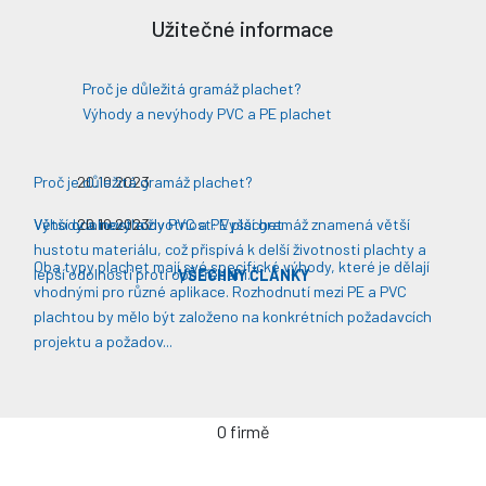
Užitečné informace
Proč je důležitá gramáž plachet?
Výhody a nevýhody PVC a PE plachet
Proč je důležitá gramáž plachet?
20.10.2023
Větší odolnost a životnost: Vyšší gramáž znamená větší
Výhody a nevýhody PVC a PE plachet
20.10.2023
hustotu materiálu, což přispívá k delší životnosti plachty a
Oba typy plachet mají své specifické výhody, které je dělají
lepší odolnosti proti opotřebení​​.
VŠECHNY ČLÁNKY
vhodnými pro různé aplikace. Rozhodnutí mezi PE a PVC
plachtou by mělo být založeno na konkrétních požadavcích
projektu a požadov...
O firmě
Úvodní stránka