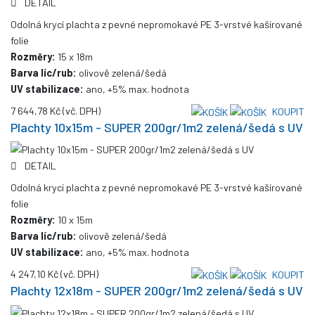
DETAIL
Odolná krycí plachta z pevné nepromokavé PE 3-vrstvé kašírované
folie
Rozměry:
15 x 18m
Barva líc/rub:
olivově zelená/šedá
UV stabilizace:
ano, +5% max. hodnota
7 644,78 Kč
(vč. DPH)
KOUPIT
Plachty 10x15m - SUPER 200gr/1m2 zelená/šedá s UV
DETAIL
Odolná krycí plachta z pevné nepromokavé PE 3-vrstvé kašírované
folie
Rozměry:
10 x 15m
Barva líc/rub:
olivově zelená/šedá
UV stabilizace:
ano, +5% max. hodnota
4 247,10 Kč
(vč. DPH)
KOUPIT
Plachty 12x18m - SUPER 200gr/1m2 zelená/šedá s UV