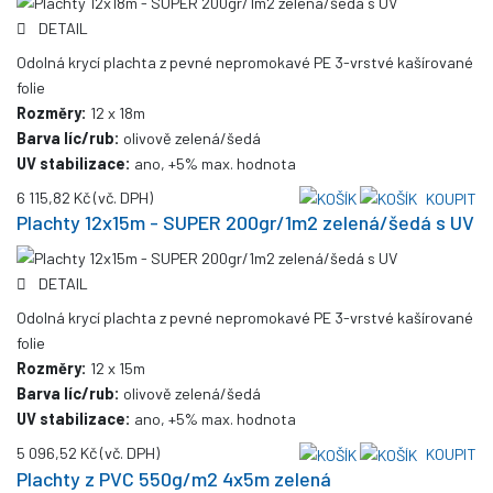
DETAIL
Odolná krycí plachta z pevné nepromokavé PE 3-vrstvé kašírované
folie
Rozměry:
12 x 18m
Barva líc/rub:
olivově zelená/šedá
UV stabilizace:
ano, +5% max. hodnota
6 115,82 Kč
(vč. DPH)
KOUPIT
Plachty 12x15m - SUPER 200gr/1m2 zelená/šedá s UV
DETAIL
Odolná krycí plachta z pevné nepromokavé PE 3-vrstvé kašírované
folie
Rozměry:
12 x 15m
Barva líc/rub:
olivově zelená/šedá
UV stabilizace:
ano, +5% max. hodnota
5 096,52 Kč
(vč. DPH)
KOUPIT
Plachty z PVC 550g/m2 4x5m zelená