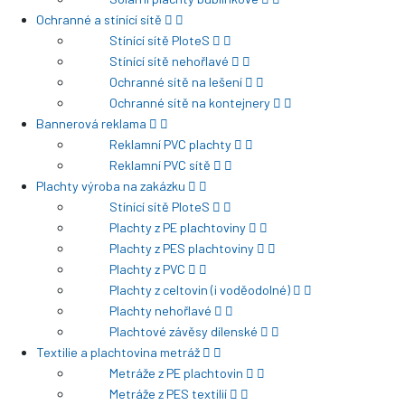
Ochranné a stínící sítě
Stínící sítě PloteS
Stínící sítě nehořlavé
Ochranné sítě na lešení
Ochranné sítě na kontejnery
Bannerová reklama
Reklamní PVC plachty
Reklamní PVC sítě
Plachty výroba na zakázku
Stínící sítě PloteS
Plachty z PE plachtoviny
Plachty z PES plachtoviny
Plachty z PVC
Plachty z celtovin (i voděodolné)
Plachty nehořlavé
Plachtové závěsy dílenské
Textilie a plachtovina metráž
Metráže z PE plachtovin
Metráže z PES textilií