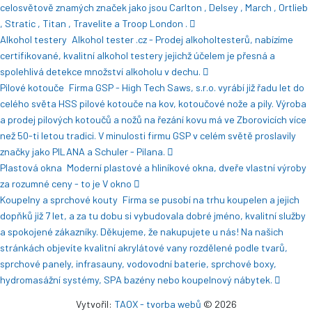
celosvětově znamých značek jako jsou Carlton , Delsey , March , Ortlieb
, Stratic , Titan , Travelite a Troop London .
Alkohol testery
Alkohol tester .cz - Prodej alkoholtesterů, nabízíme
certifikované, kvalitní alkohol testery jejichž účelem je přesná a
spolehlivá detekce množství alkoholu v dechu.
Pilové kotouče
Firma GSP - High Tech Saws, s.r.o. vyrábí již řadu let do
celého světa HSS pilové kotouče na kov, kotoučové nože a pily. Výroba
a prodej pilových kotoučů a nožů na řezání kovu má ve Zborovicích více
než 50-ti letou tradici. V minulosti firmu GSP v celém světě proslavily
značky jako PILANA a Schuler - Pilana.
Plastová okna
Moderní plastové a hliníkové okna, dveře vlastní výroby
za rozumné ceny - to je V okno
Koupelny a sprchové kouty
Firma se pusobí na trhu koupelen a jejich
dopňků již 7 let, a za tu dobu si vybudovala dobré jméno, kvalitní služby
a spokojené zákazníky. Děkujeme, že nakupujete u nás! Na našich
stránkách objevíte kvalitní akrylátové vany rozdělené podle tvarů,
sprchové panely, infrasauny, vodovodní baterie, sprchové boxy,
hydromasážní systémy, SPA bazény nebo koupelnový nábytek.
Vytvořil:
TAOX - tvorba webů
© 2026