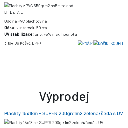
DETAIL
Odolná PVC plachtovina
Očka:
v intervalu 50 cm
UV stabilizace:
ano, +5% max. hodnota
3 104,86 Kč
(vč. DPH)
KOUPIT
Výprodej
Plachty 15x18m - SUPER 200gr/1m2 zelená/šedá s UV