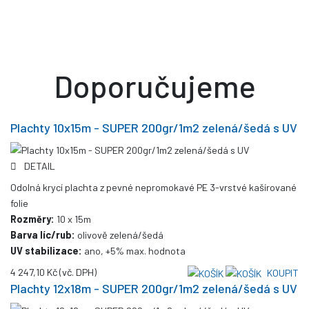
Doporučujeme
Plachty 10x15m - SUPER 200gr/1m2 zelená/šedá s UV
DETAIL
Odolná krycí plachta z pevné nepromokavé PE 3-vrstvé kašírované
folie
Rozměry:
10 x 15m
Barva líc/rub:
olivově zelená/šedá
UV stabilizace:
ano, +5% max. hodnota
4 247,10 Kč
(vč. DPH)
KOUPIT
Plachty 12x18m - SUPER 200gr/1m2 zelená/šedá s UV