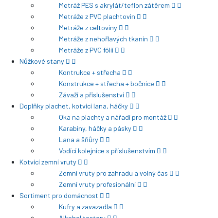
Metráž PES s akrylát/teflon zátěrem
Metráže z PVC plachtovin
Metráže z celtoviny
Metráže z nehořlavých tkanin
Metráže z PVC fólií
Nůžkové stany
Kontrukce + střecha
Konstrukce + střecha + bočnice
Závaží a příslušenství
Doplňky plachet, kotvící lana, háčky
Oka na plachty a nářadí pro montáž
Karabiny, háčky a pásky
Lana a šňůry
Vodící kolejnice s příslušenstvím
Kotvící zemní vruty
Zemní vruty pro zahradu a volný čas
Zemní vruty profesionální
Sortiment pro domácnost
Kufry a zavazadla
Alkohol testery