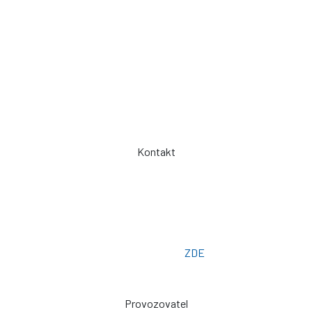
Kontakty / Poptávka výroby
Často kladené dotazy
Jak objednávat?
Obchodní podmínky
Záruka a servis
Spolupráce
Kontakt
Telefon: +420 775 101 719
Otevřeno: Po -> Pá - 7:00 - 15:30
Osobní odběr: ZLÍN
Email: prodej@plachty.as
Poptávkový formulář:
ZDE
Provozovatel