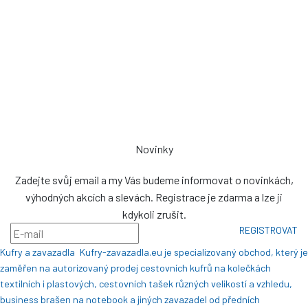
Zdeněk Sviták
Pozlovice ev. č. 93
76326
prodej@plachty.as
NENÍ VÝDEJNÍM MÍSTEM
Novinky
Zadejte svůj email a my Vás budeme informovat o novinkách,
výhodných akcích a slevách. Registrace je zdarma a lze ji
kdykoli zrušit.
REGISTROVAT
Kufry a zavazadla
Kufry-zavazadla.eu je specializovaný obchod, který je
zaměřen na autorizovaný prodej cestovních kufrů na kolečkách
textilních i plastových, cestovních tašek různých velikostí a vzhledu,
business brašen na notebook a jiných zavazadel od předních