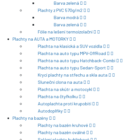
Barva zelená
Plachty z PVC 570g/m2
Barva modrá
Barva zelená
Fólie na lešení termoizolační
Plachty na AUTA a MOTORKY
Plachta na klasická a SUV vozidla
Plachta na auto typu MPV-OffRoad
Plachta na auto typu Hatchback-Combi
Plachta na auto typu Sedan-Sport
Krycí plachty na střechu a skla auta
Sluneční clona na auta
Plachta na skútr a motocykl
Plachta na čtyřkolku
Autoplachta proti krupobití
Autodoplňky
Plachty na bazény
Plachty na bazén kruhové
Plachty na bazén oválné
Solární plachty bublinkové