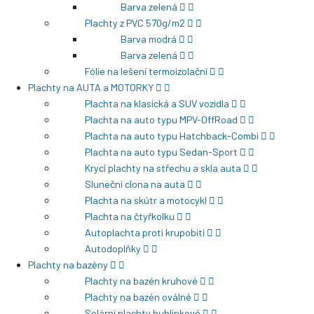
Barva zelená
Plachty z PVC 570g/m2
Barva modrá
Barva zelená
Fólie na lešení termoizolační
Plachty na AUTA a MOTORKY
Plachta na klasická a SUV vozidla
Plachta na auto typu MPV-OffRoad
Plachta na auto typu Hatchback-Combi
Plachta na auto typu Sedan-Sport
Krycí plachty na střechu a skla auta
Sluneční clona na auta
Plachta na skútr a motocykl
Plachta na čtyřkolku
Autoplachta proti krupobití
Autodoplňky
Plachty na bazény
Plachty na bazén kruhové
Plachty na bazén oválné
Solární plachty bublinkové