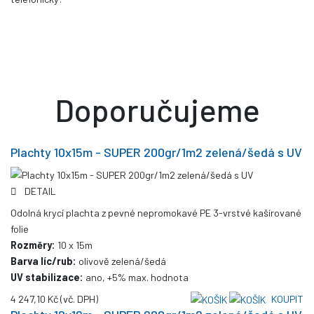
Doporučujeme
Plachty 10x15m - SUPER 200gr/1m2 zelená/šedá s UV
DETAIL
Odolná krycí plachta z pevné nepromokavé PE 3-vrstvé kašírované
folie
Rozměry:
10 x 15m
Barva líc/rub:
olivově zelená/šedá
UV stabilizace:
ano, +5% max. hodnota
4 247,10 Kč
(vč. DPH)
KOUPIT