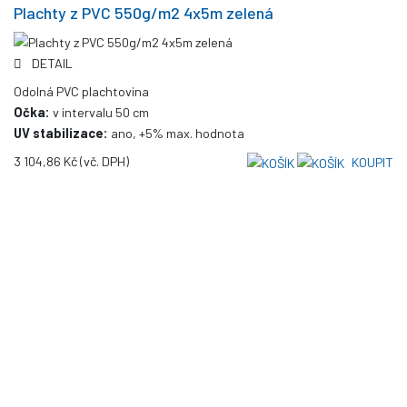
Plachty z PVC 550g/m2 4x5m zelená
DETAIL
Odolná PVC plachtovina
Očka:
v intervalu 50 cm
UV stabilizace:
ano, +5% max. hodnota
3 104,86 Kč
(vč. DPH)
KOUPIT