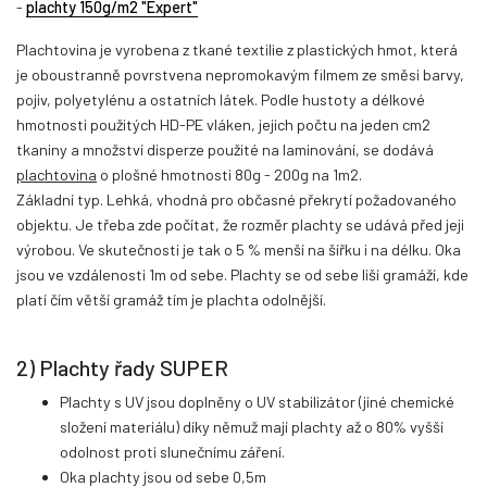
-
plachty 150g/m2 "Expert"
Plachtovina je vyrobena z tkané textilie z plastických hmot, která
je oboustranně povrstvena nepromokavým filmem ze směsi barvy,
pojiv, polyetylénu a ostatních látek. Podle hustoty a délkové
hmotnosti použitých HD-PE vláken, jejich počtu na jeden cm2
tkaniny a množství disperze použité na laminování, se dodává
plachtovina
o plošné hmotnosti 80g - 200g na 1m2.
Základní typ. Lehká, vhodná pro občasné překrytí požadovaného
objektu. Je třeba zde počítat, že rozměr plachty se udává před jeji
výrobou. Ve skutečnosti je tak o 5 % menší na šířku i na délku. Oka
jsou ve vzdálenosti 1m od sebe. Plachty se od sebe liší gramáží, kde
platí čím větší gramáž tím je plachta odolnější.
2) Plachty řady SUPER
Plachty s UV jsou doplněny o UV stabilizátor (jiné chemické
složení materiálu) díky němuž mají plachty až o 80% vyšší
odolnost proti slunečnímu záření.
Oka plachty jsou od sebe 0,5m