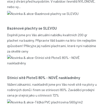
více ji chrání před kurpobitím. V nabídce i levněší NYLONOVÉ,
nebo vy...
21.05.2014
Bazénové plachty se SLEVOU
Doplnili jsme pro Vás aktuální nabídku kvalitních 200 gr
plachet na bazény. Připravte Váš bazén na léto tím nejlepším
způsobem! Přikryjte jej našimi plachtami, které nyní nabízíme
za skvělé ceny
17.12.2013
Stínící sítě PloteS 80% - NOVĚ naskladněny
Vážení zákazníci, naskladnili jsme pro Vás nově sítě na ploty u
rodinných domů i firem se stínivostí 80%. Zaváděcí prodejní
cena je stejná jako u stínivosti 72%