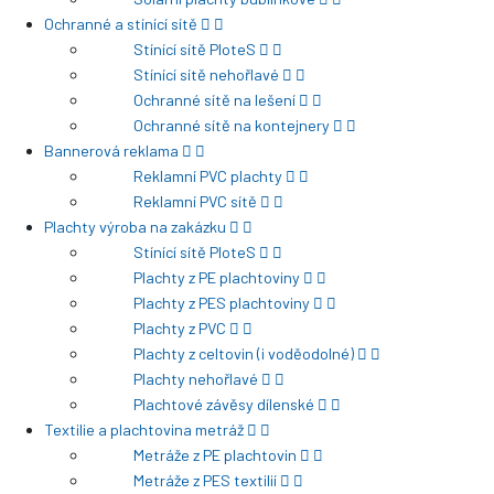
Ochranné a stínící sítě
Stínící sítě PloteS
Stínící sítě nehořlavé
Ochranné sítě na lešení
Ochranné sítě na kontejnery
Bannerová reklama
Reklamní PVC plachty
Reklamní PVC sítě
Plachty výroba na zakázku
Stínící sítě PloteS
Plachty z PE plachtoviny
Plachty z PES plachtoviny
Plachty z PVC
Plachty z celtovin (i voděodolné)
Plachty nehořlavé
Plachtové závěsy dílenské
Textilie a plachtovina metráž
Metráže z PE plachtovin
Metráže z PES textilií