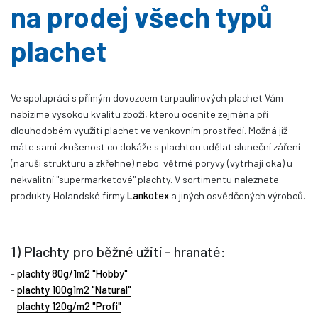
na prodej všech typů
plachet
Ve spolupráci s přímým dovozcem tarpaulinových plachet Vám
nabízíme vysokou kvalitu zboží, kterou oceníte zejména při
dlouhodobém využití plachet ve venkovním prostředí. Možná již
máte sami zkušenost co dokáže s plachtou udělat sluneční záření
(naruší strukturu a zkřehne) nebo větrné poryvy (vytrhají oka) u
nekvalitní "supermarketové" plachty. V sortimentu naleznete
produkty Holandské firmy
Lankotex
a jiných osvědčených výrobců.
1) Plachty pro běžné užití - hranaté:
-
plachty 80g/1m2 "Hobby"
-
plachty 100g1m2 "Natural"
-
plachty 120g/m2 "Profi"