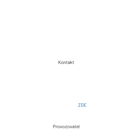
Kontakty / Poptávka výroby
Často kladené dotazy
Jak objednávat?
Obchodní podmínky
Záruka a servis
Spolupráce
Kontakt
Telefon: +420 775 101 719
Otevřeno: Po -> Pá - 7:00 - 15:30
Osobní odběr: ZLÍN
Email: prodej@plachty.as
Poptávkový formulář:
ZDE
Provozovatel