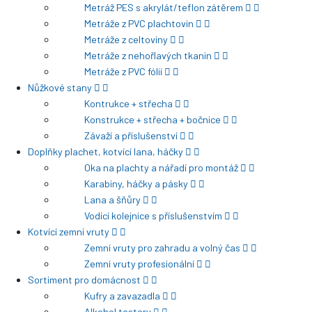
Metráž PES s akrylát/teflon zátěrem
Metráže z PVC plachtovin
Metráže z celtoviny
Metráže z nehořlavých tkanin
Metráže z PVC fólií
Nůžkové stany
Kontrukce + střecha
Konstrukce + střecha + bočnice
Závaží a příslušenství
Doplňky plachet, kotvící lana, háčky
Oka na plachty a nářadí pro montáž
Karabiny, háčky a pásky
Lana a šňůry
Vodící kolejnice s příslušenstvím
Kotvící zemní vruty
Zemní vruty pro zahradu a volný čas
Zemní vruty profesionální
Sortiment pro domácnost
Kufry a zavazadla
Alkohol testery