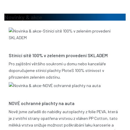
Novinky & akce
13.08.2020
Stínící sítě 100% v zeleném provedení SKLADEM
Pro zajištění většího soukromí u domu nebo kanceláře
doporučujeme stínící plachty PloteS 100% stínivost v
přirozeném zeleném odstínu.
25.06.2019
NOVÉ ochranné plachty na auta
Nově jsme zařadili do nabídky autoplachty z folie PEVA, která
je z vnitřní strany opatřena vrstvou z vláken PP Cotton, tato
měkká vrstva snižuje možnost poškrábání laku karoserie a