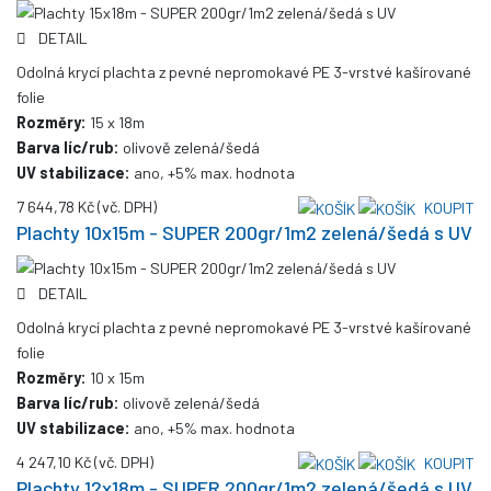
DETAIL
Odolná krycí plachta z pevné nepromokavé PE 3-vrstvé kašírované
folie
Rozměry:
15 x 18m
Barva líc/rub:
olivově zelená/šedá
UV stabilizace:
ano, +5% max. hodnota
7 644,78 Kč
(vč. DPH)
KOUPIT
Plachty 10x15m - SUPER 200gr/1m2 zelená/šedá s UV
DETAIL
Odolná krycí plachta z pevné nepromokavé PE 3-vrstvé kašírované
folie
Rozměry:
10 x 15m
Barva líc/rub:
olivově zelená/šedá
UV stabilizace:
ano, +5% max. hodnota
4 247,10 Kč
(vč. DPH)
KOUPIT
Plachty 12x18m - SUPER 200gr/1m2 zelená/šedá s UV