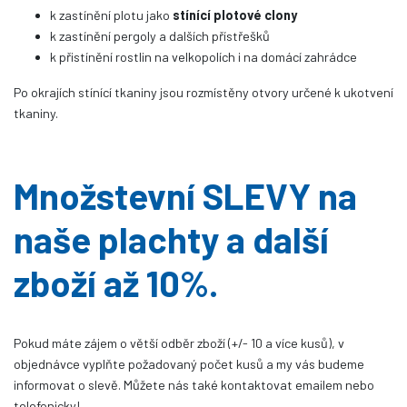
k zastínění plotu jako
stínící plotové clony
k zastínění pergoly a dalších přístřešků
k přistínění rostlin na velkopolích i na domácí zahrádce
Po okrajích stínící tkaniny jsou rozmístěny otvory určené k ukotvení
tkaniny.
Množstevní SLEVY na
naše plachty a další
zboží až 10%.
Pokud máte zájem o větší odběr zboží (+/- 10 a více kusů), v
objednávce vyplňte požadovaný počet kusů a my vás budeme
informovat o slevě. Můžete nás také kontaktovat emailem nebo
telefonicky!