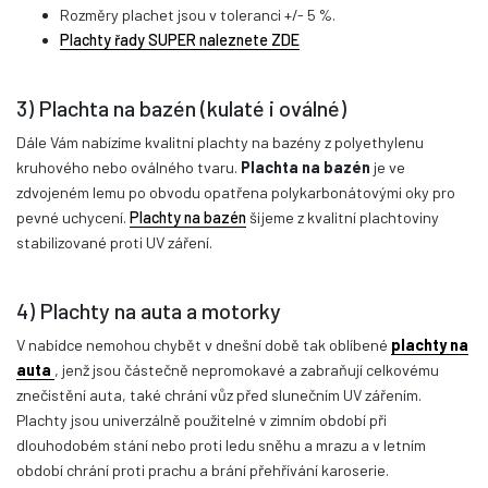
Rozměry plachet jsou v toleranci +/- 5 %.
Plachty řady SUPER naleznete ZDE
3) Plachta na bazén (kulaté i oválné)
Dále Vám nabízíme kvalitní plachty na bazény z polyethylenu
kruhového nebo oválného tvaru.
Plachta na bazén
je ve
zdvojeném lemu po obvodu opatřena polykarbonátovými oky pro
pevné uchycení.
Plachty na bazén
šijeme z kvalitní plachtoviny
stabilizované proti UV záření.
4) Plachty na auta a motorky
V nabídce nemohou chybět v dnešní době tak oblíbené
plachty na
auta
, jenž jsou částečně nepromokavé a zabraňují celkovému
znečistění auta, také chrání vůz před slunečním UV zářením.
Plachty jsou univerzálně použitelné v zimním období při
dlouhodobém stání nebo proti ledu sněhu a mrazu a v letním
období chrání proti prachu a brání přehřívání karoserie.