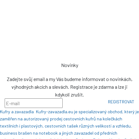
Zdeněk Sviták
Pozlovice ev. č. 93
76326
prodej@plachty.as
NENÍ VÝDEJNÍM MÍSTEM
Novinky
Zadejte svůj email a my Vás budeme informovat o novinkách,
výhodných akcích a slevách. Registrace je zdarma a lze ji
kdykoli zrušit.
REGISTROVAT
Kufry a zavazadla
Kufry-zavazadla.eu je specializovaný obchod, který je
zaměřen na autorizovaný prodej cestovních kufrů na kolečkách
textilních i plastových, cestovních tašek různých velikostí a vzhledu,
business brašen na notebook a jiných zavazadel od předních