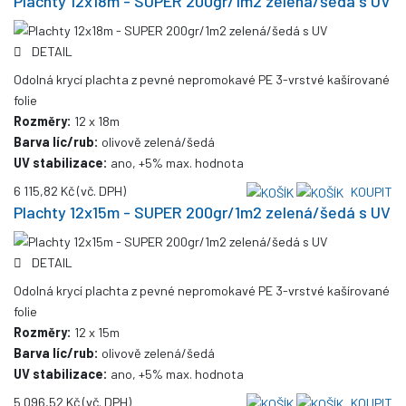
Plachty 12x18m - SUPER 200gr/1m2 zelená/šedá s UV
DETAIL
Odolná krycí plachta z pevné nepromokavé PE 3-vrstvé kašírované
folie
Rozměry:
12 x 18m
Barva líc/rub:
olivově zelená/šedá
UV stabilizace:
ano, +5% max. hodnota
6 115,82 Kč
(vč. DPH)
KOUPIT
Plachty 12x15m - SUPER 200gr/1m2 zelená/šedá s UV
DETAIL
Odolná krycí plachta z pevné nepromokavé PE 3-vrstvé kašírované
folie
Rozměry:
12 x 15m
Barva líc/rub:
olivově zelená/šedá
UV stabilizace:
ano, +5% max. hodnota
5 096,52 Kč
(vč. DPH)
KOUPIT