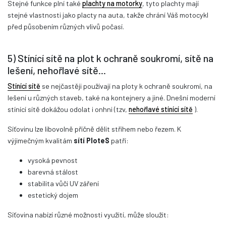
Stejné funkce plní také
plachty na motorky
, tyto plachty mají
stejné vlastnosti jako placty na auta, takže chrání Váš motocykl
před působením různých vlivů počasí.
5) Stínící sítě na plot k ochraně soukromí, sítě na
lešení, nehořlavé sítě...
Stínící sítě
se nejčastěji používají na ploty k ochraně soukromí, na
lešení u různých staveb, také na kontejnery a jiné. Dnešní moderní
stínící sítě dokážou odolat i onhni (tzv,
nehořlavé stínící sítě
).
Síťovinu lze libovolně příčně dělit střihem nebo řezem. K
výjimečným kvalitám
sítí PloteS
patří:
vysoká pevnost
barevná stálost
stabilita vůči UV záření
estetický dojem
Síťovina nabízí různé možnosti využití, může sloužit: