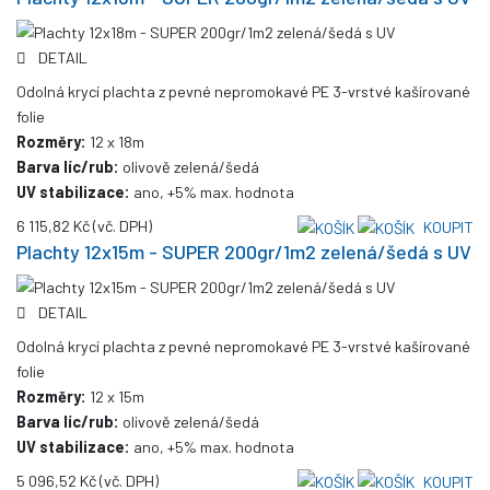
DETAIL
Odolná krycí plachta z pevné nepromokavé PE 3-vrstvé kašírované
folie
Rozměry:
12 x 18m
Barva líc/rub:
olivově zelená/šedá
UV stabilizace:
ano, +5% max. hodnota
6 115,82 Kč
(vč. DPH)
KOUPIT
Plachty 12x15m - SUPER 200gr/1m2 zelená/šedá s UV
DETAIL
Odolná krycí plachta z pevné nepromokavé PE 3-vrstvé kašírované
folie
Rozměry:
12 x 15m
Barva líc/rub:
olivově zelená/šedá
UV stabilizace:
ano, +5% max. hodnota
5 096,52 Kč
(vč. DPH)
KOUPIT