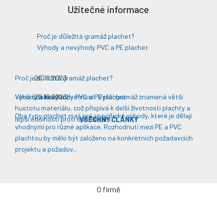
Užitečné informace
Proč je důležitá gramáž plachet?
Výhody a nevýhody PVC a PE plachet
Proč je důležitá gramáž plachet?
20.10.2023
Větší odolnost a životnost: Vyšší gramáž znamená větší
Výhody a nevýhody PVC a PE plachet
20.10.2023
hustotu materiálu, což přispívá k delší životnosti plachty a
Oba typy plachet mají své specifické výhody, které je dělají
lepší odolnosti proti opotřebení​​.
VŠECHNY ČLÁNKY
vhodnými pro různé aplikace. Rozhodnutí mezi PE a PVC
plachtou by mělo být založeno na konkrétních požadavcích
projektu a požadov...
O firmě
Úvodní stránka